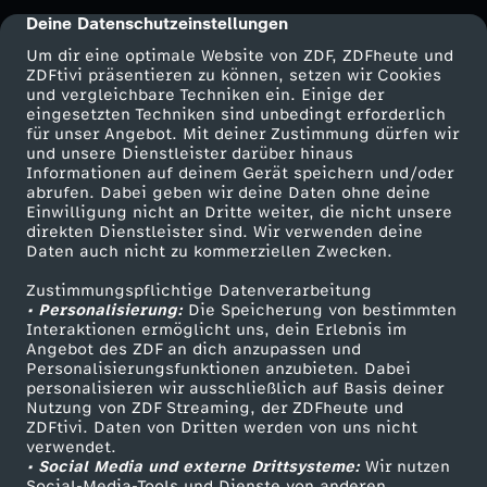
-
Deine Datenschutzeinstellungen
cmp-dialog-description
Um dir eine optimale Website von ZDF, ZDFheute und
Z
ZDFtivi präsentieren zu können, setzen wir Cookies
und vergleichbare Techniken ein. Einige der
eingesetzten Techniken sind unbedingt erforderlich
w
für unser Angebot. Mit deiner Zustimmung dürfen wir
Mehr ZDF
Service
und unsere Dienstleister darüber hinaus
Informationen auf deinem Gerät speichern und/oder
i
ZDF-Apps
ZDFmitreden
abrufen. Dabei geben wir deine Daten ohne deine
Einwilligung nicht an Dritte weiter, die nicht unsere
Smart TV
Kontakt zum ZDF
s
direkten Dienstleister sind. Wir verwenden deine
Daten auch nicht zu kommerziellen Zwecken.
ZDFtext
Tickets
c
Zustimmungspflichtige Datenverarbeitung
Livestreams
Zuschauerservice
• Personalisierung:
Die Speicherung von bestimmten
Sendungen A-Z
Hilfe
Interaktionen ermöglicht uns, dein Erlebnis im
h
Angebot des ZDF an dich anzupassen und
TV-Programm
Personalisierungsfunktionen anzubieten. Dabei
e
personalisieren wir ausschließlich auf Basis deiner
Nutzung von ZDF Streaming, der ZDFheute und
ZDFtivi. Daten von Dritten werden von uns nicht
n
Das ZDF
verwendet.
• Social Media und externe Drittsysteme:
Wir nutzen
ZDF Unternehmen
Social-Media-Tools und Dienste von anderen