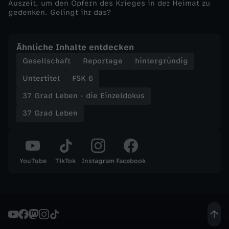
Auszeit, um den Opfern des Krieges in der Heimat zu
gedenken. Gelingt ihr das?
n
z
Ähnliche Inhalte entdecken
Gesellschaft
Reportage
hintergründig
e
Untertitel
FSK 6
l
37 Grad Leben - die Einzeldokus
37 Grad Leben
d
o
YouTube
TikTok
Instagram
Facebook
k
u
s