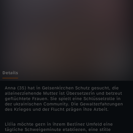
e
b
e
n
-
d
Details
i
Anna (35) hat in Gelsenkirchen Schutz gesucht, die
alleinerziehende Mutter ist Übersetzerin und betreut
geflüchtete Frauen. Sie spielt eine Schlüsselrolle in
e
der ukrainischen Community. Die Gewalterfahrungen
des Krieges und der Flucht prägen ihre Arbeit.
E
Liliia möchte gern in ihrem Berliner Umfeld eine
i
tägliche Schweigeminute etablieren, eine stille