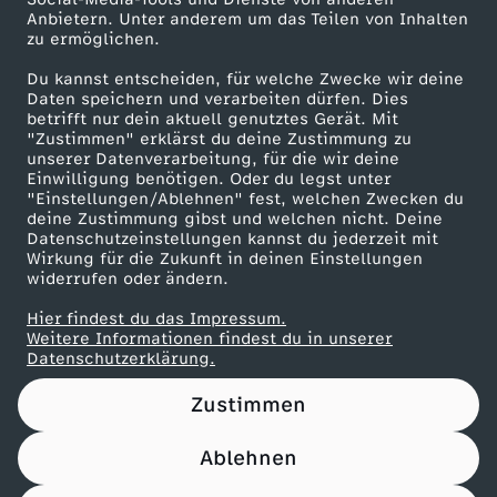
N
Anbietern. Unter anderem um das Teilen von Inhalten
Karriere
zu ermöglichen.
e
Presseportal
Du kannst entscheiden, für welche Zwecke wir deine
ZDF goes Schule
Daten speichern und verarbeiten dürfen. Dies
u
betrifft nur dein aktuell genutztes Gerät. Mit
Werbefernsehen
"Zustimmen" erklärst du deine Zustimmung zu
unserer Datenverarbeitung, für die wir deine
a
Mainzelmännchen
Einwilligung benötigen. Oder du legst unter
"Einstellungen/Ablehnen" fest, welchen Zwecken du
n
deine Zustimmung gibst und welchen nicht. Deine
Datenschutzeinstellungen kannst du jederzeit mit
Wirkung für die Zukunft in deinen Einstellungen
f
widerrufen oder ändern.
Hier findest du das Impressum.
a
Partner
Weitere Informationen findest du in unserer
Datenschutzerklärung.
n
Zustimmen
g
Ablehnen
Nutzungsbedingungen
Datenschutz
Datenschutz-Einstellungen
u