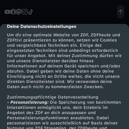
r
n
Deine Datenschutzeinstellungen
cmp-dialog-description
Um dir eine optimale Website von ZDF, ZDFheute und
-
ZDFtivi präsentieren zu können, setzen wir Cookies
und vergleichbare Techniken ein. Einige der
eingesetzten Techniken sind unbedingt erforderlich
N
für unser Angebot. Mit deiner Zustimmung dürfen wir
Mehr ZDF
Service
und unsere Dienstleister darüber hinaus
e
Informationen auf deinem Gerät speichern und/oder
ZDF-Apps
ZDFmitreden
abrufen. Dabei geben wir deine Daten ohne deine
Einwilligung nicht an Dritte weiter, die nicht unsere
u
Smart TV
Kontakt zum ZDF
direkten Dienstleister sind. Wir verwenden deine
Daten auch nicht zu kommerziellen Zwecken.
ZDFtext
Tickets
a
Zustimmungspflichtige Datenverarbeitung
Livestreams
Zuschauerservice
• Personalisierung:
Die Speicherung von bestimmten
n
Sendungen A-Z
Hilfe
Interaktionen ermöglicht uns, dein Erlebnis im
Angebot des ZDF an dich anzupassen und
TV-Programm
Personalisierungsfunktionen anzubieten. Dabei
f
personalisieren wir ausschließlich auf Basis deiner
Nutzung von ZDF Streaming, der ZDFheute und