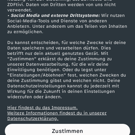
ZDFtivi. Daten von Dritten werden von uns nicht
a
Das ZDF
verwendet.
• Social Media und externe Drittsysteme:
Wir nutzen
ZDF Unternehmen
n
Social-Media-Tools und Dienste von anderen
Anbietern. Unter anderem um das Teilen von Inhalten
Karriere
zu ermöglichen.
g
Presseportal
Du kannst entscheiden, für welche Zwecke wir deine
ZDF goes Schule
Daten speichern und verarbeiten dürfen. Dies
i
betrifft nur dein aktuell genutztes Gerät. Mit
Werbefernsehen
"Zustimmen" erklärst du deine Zustimmung zu
n
unserer Datenverarbeitung, für die wir deine
Mainzelmännchen
Einwilligung benötigen. Oder du legst unter
"Einstellungen/Ablehnen" fest, welchen Zwecken du
B
deine Zustimmung gibst und welchen nicht. Deine
Datenschutzeinstellungen kannst du jederzeit mit
Wirkung für die Zukunft in deinen Einstellungen
o
widerrufen oder ändern.
t
Hier findest du das Impressum.
Partner
Weitere Informationen findest du in unserer
Datenschutzerklärung.
s
Zustimmen