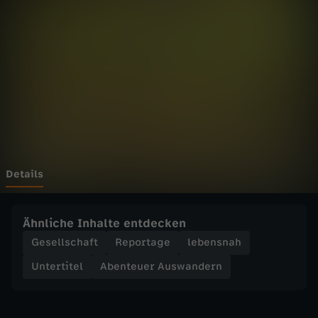
e
r
A
u
s
w
Details
a
Ähnliche Inhalte entdecken
n
Gesellschaft
Reportage
lebensnah
Untertitel
Abenteuer Auswandern
d
e