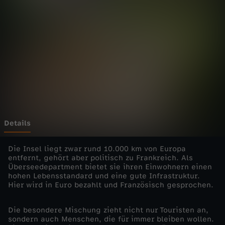
e
r
A
u
s
w
Details
a
Die Insel liegt zwar rund 10.000 km von Europa
entfernt, gehört aber politisch zu Frankreich. Als
Überseedepartment bietet sie ihren Einwohnern einen
n
hohen Lebensstandard und eine gute Infrastruktur.
Hier wird in Euro bezahlt und Französisch gesprochen.
d
Die besondere Mischung zieht nicht nur Touristen an,
e
sondern auch Menschen, die für immer bleiben wollen.