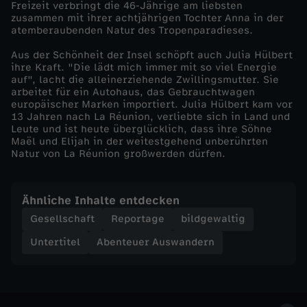
Freizeit verbringt die 46-Jährige am liebsten
i
zusammen mit ihrer achtjährigen Tochter Anna in der
atemberaubenden Natur des Tropenparadieses.
o
Aus der Schönheit der Insel schöpft auch Julia Hülbert
ihre Kraft. "Die lädt mich immer mit so viel Energie
n
auf", lacht die alleinerziehende Zwillingsmutter. Sie
arbeitet für ein Autohaus, das Gebrauchtwagen
europäischer Marken importiert. Julia Hülbert kam vor
:
13 Jahren nach La Réunion, verliebte sich in Land und
Leute und ist heute überglücklich, dass ihre Söhne
Maël und Elijah in der weitestgehend unberührten
N
Natur von La Réunion großwerden dürfen.
e
Ähnliche Inhalte entdecken
u
Gesellschaft
Reportage
bildgewaltig
Untertitel
Abenteuer Auswandern
a
n