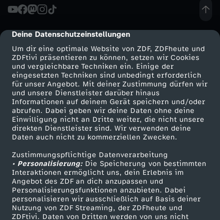
f
a
Deine Datenschutzeinstellungen
cmp-dialog-description
n
Um dir eine optimale Website von ZDF, ZDFheute und
ZDFtivi präsentieren zu können, setzen wir Cookies
und vergleichbare Techniken ein. Einige der
g
eingesetzten Techniken sind unbedingt erforderlich
für unser Angebot. Mit deiner Zustimmung dürfen wir
Mehr ZDF
Service
und unsere Dienstleister darüber hinaus
a
Informationen auf deinem Gerät speichern und/oder
ZDF-Apps
ZDFmitreden
abrufen. Dabei geben wir deine Daten ohne deine
u
Einwilligung nicht an Dritte weiter, die nicht unsere
Smart TV
Kontakt zum ZDF
direkten Dienstleister sind. Wir verwenden deine
Daten auch nicht zu kommerziellen Zwecken.
ZDFtext
Tickets
f
Zustimmungspflichtige Datenverarbeitung
Livestreams
Zuschauerservice
• Personalisierung:
Die Speicherung von bestimmten
d
Sendungen A-Z
Hilfe
Interaktionen ermöglicht uns, dein Erlebnis im
Angebot des ZDF an dich anzupassen und
TV-Programm
e
Personalisierungsfunktionen anzubieten. Dabei
personalisieren wir ausschließlich auf Basis deiner
Nutzung von ZDF Streaming, der ZDFheute und
r
ZDFtivi. Daten von Dritten werden von uns nicht