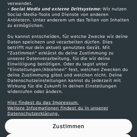
Das ZDF
verwendet.
• Social Media und externe Drittsysteme:
Wir nutzen
T
ZDF Unternehmen
Social-Media-Tools und Dienste von anderen
Anbietern. Unter anderem um das Teilen von Inhalten
Karriere
r
zu ermöglichen.
Presseportal
Du kannst entscheiden, für welche Zwecke wir deine
a
ZDF goes Schule
Daten speichern und verarbeiten dürfen. Dies
betrifft nur dein aktuell genutztes Gerät. Mit
Werbefernsehen
"Zustimmen" erklärst du deine Zustimmung zu
u
unserer Datenverarbeitung, für die wir deine
Mainzelmännchen
Einwilligung benötigen. Oder du legst unter
m
"Einstellungen/Ablehnen" fest, welchen Zwecken du
deine Zustimmung gibst und welchen nicht. Deine
Datenschutzeinstellungen kannst du jederzeit mit
i
Wirkung für die Zukunft in deinen Einstellungen
widerrufen oder ändern.
n
Hier findest du das Impressum.
Partner
Weitere Informationen findest du in unserer
s
Datenschutzerklärung.
Zustimmen
e