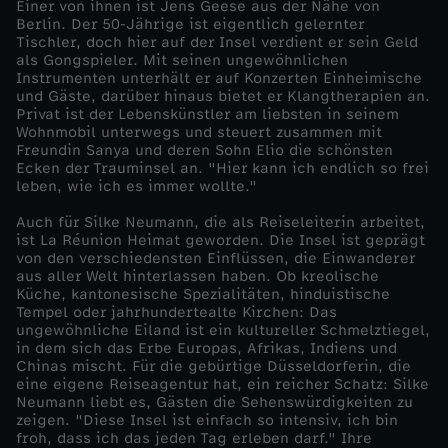
Einer von ihnen ist Jens Geese aus der Nähe von
Berlin. Der 50-Jährige ist eigentlich gelernter
r
Tischler, doch hier auf der Insel verdient er sein Geld
als Gongspieler. Mit seinen ungewöhnlichen
Instrumenten unterhält er auf Konzerten Einheimische
n
und Gäste, darüber hinaus bietet er Klangtherapien an.
Privat ist der Lebenskünstler am liebsten in seinem
-
Wohnmobil unterwegs und steuert zusammen mit
Freundin Sanya und deren Sohn Elio die schönsten
Ecken der Trauminsel an. "Hier kann ich endlich so frei
L
leben, wie ich es immer wollte."
Auch für Silke Neumann, die als Reiseleiterin arbeitet,
a
ist La Réunion Heimat geworden. Die Insel ist geprägt
von den verschiedensten Einflüssen, die Einwanderer
R
aus aller Welt hinterlassen haben. Ob kreolische
Küche, kantonesische Spezialitäten, hinduistische
Tempel oder jahrhundertealte Kirchen: Das
é
ungewöhnliche Eiland ist ein kultureller Schmelztiegel,
in dem sich das Erbe Europas, Afrikas, Indiens und
Chinas mischt. Für die gebürtige Düsseldorferin, die
u
eine eigene Reiseagentur hat, ein reicher Schatz: Silke
Neumann liebt es, Gästen die Sehenswürdigkeiten zu
n
zeigen. "Diese Insel ist einfach so intensiv, ich bin
froh, dass ich das jeden Tag erleben darf." Ihre