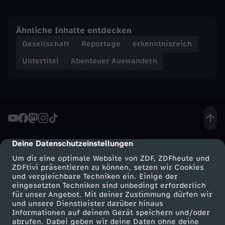
F
i
Ähnliche Inhalte entdecken
Gesellschaft
Reportage
erkenntnisreich
d
Untertitel
Abenteuer Auswandern
s
c
h
Deine Datenschutzeinstellungen
cmp-dialog-description
i
Um dir eine optimale Website von ZDF, ZDFheute und
ZDFtivi präsentieren zu können, setzen wir Cookies
-
und vergleichbare Techniken ein. Einige der
eingesetzten Techniken sind unbedingt erforderlich
I
für unser Angebot. Mit deiner Zustimmung dürfen wir
Mehr ZDF
Service
und unsere Dienstleister darüber hinaus
Informationen auf deinem Gerät speichern und/oder
n
ZDF-Apps
ZDFmitreden
abrufen. Dabei geben wir deine Daten ohne deine