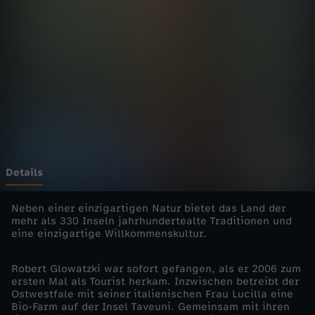
e
r
A
u
s
w
Details
a
Neben einer einzigartigen Natur bietet das Land der
mehr als 330 Inseln jahrhundertealte Traditionen und
eine einzigartige Willkommenskultur.
n
Robert Glowatzki war sofort gefangen, als er 2006 zum
d
ersten Mal als Tourist herkam. Inzwischen betreibt der
Ostwestfale mit seiner italienischen Frau Lucilla eine
e
Bio-Farm auf der Insel Taveuni. Gemeinsam mit ihren