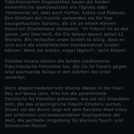
fidschianischen Angestellten bauen die beiden
einheimische Gemüsesorten wie Tapioka oder
r
Yamswurzel an, aber auch Kaffee, Kakao und Papayas.
Den Großteil der Früchte verwenden sie für ihre
hausgemachten Sorbets, die sie an einem kleinen
n
Stand am Straßenrand verkaufen. "In Fidschi ist es das
ganze Jahr über heiß, die Eis-Saison dauert daher 12
-
Monate. Wir verkaufen unser Sorbet so billig, dass es
sich auch die einheimischen Inselbewohner leisten
können. Wenn sie wollen, sogar täglich", lacht Robert.
N
Darüber hinaus stellen die beiden traditionelle
fidschianische Heilmittel her, die sie im Tausch gegen
e
wild wachsende Nüsse in den Dörfern der Insel
verteilen.
u
Noch abgeschiedener lebt Marina Walser in der Viani
Bay auf Vanua Levu. Hier hat die passionierte
a
Taucherin ihr Paradies gefunden, das sie mit Urlaubern
teilt, die das ursprüngliche Fidschi-Erlebnis suchen.
Direkt vor der Bucht liegt mit dem Rainbow-Reef eines
n
der schönsten und bedeutendsten Tauchgebiete der
Welt, die perfekte Umgebung für Marinas Tauch- und
f
Schnorchel-Resort.