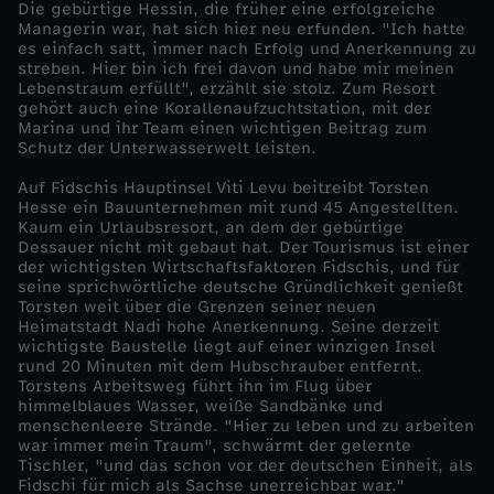
Die gebürtige Hessin, die früher eine erfolgreiche
a
Managerin war, hat sich hier neu erfunden. "Ich hatte
es einfach satt, immer nach Erfolg und Anerkennung zu
streben. Hier bin ich frei davon und habe mir meinen
n
Lebenstraum erfüllt", erzählt sie stolz. Zum Resort
gehört auch eine Korallenaufzuchtstation, mit der
g
Marina und ihr Team einen wichtigen Beitrag zum
Schutz der Unterwasserwelt leisten.
a
Auf Fidschis Hauptinsel Viti Levu beitreibt Torsten
Hesse ein Bauunternehmen mit rund 45 Angestellten.
Kaum ein Urlaubsresort, an dem der gebürtige
u
Dessauer nicht mit gebaut hat. Der Tourismus ist einer
der wichtigsten Wirtschaftsfaktoren Fidschis, und für
f
seine sprichwörtliche deutsche Gründlichkeit genießt
Torsten weit über die Grenzen seiner neuen
Heimatstadt Nadi hohe Anerkennung. Seine derzeit
d
wichtigste Baustelle liegt auf einer winzigen Insel
rund 20 Minuten mit dem Hubschrauber entfernt.
Torstens Arbeitsweg führt ihn im Flug über
e
himmelblaues Wasser, weiße Sandbänke und
menschenleere Strände. "Hier zu leben und zu arbeiten
n
war immer mein Traum", schwärmt der gelernte
Tischler, "und das schon vor der deutschen Einheit, als
Fidschi für mich als Sachse unerreichbar war."