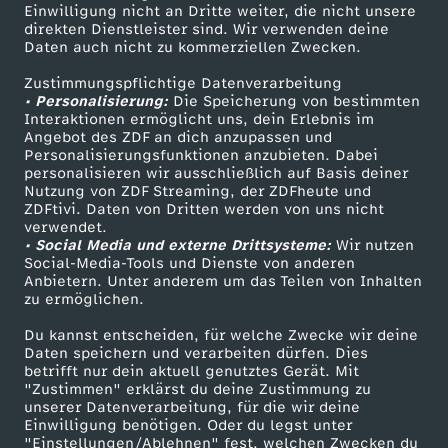
Einwilligung nicht an Dritte weiter, die nicht unsere
Smart TV
Kontakt zum ZDF
direkten Dienstleister sind. Wir verwenden deine
s
Daten auch nicht zu kommerziellen Zwecken.
ZDFtext
Tickets
e
Zustimmungspflichtige Datenverarbeitung
Livestreams
Zuschauerservice
• Personalisierung:
Die Speicherung von bestimmten
Sendungen A-Z
Hilfe
Interaktionen ermöglicht uns, dein Erlebnis im
l
Angebot des ZDF an dich anzupassen und
TV-Programm
Personalisierungsfunktionen anzubieten. Dabei
personalisieren wir ausschließlich auf Basis deiner
n
Nutzung von ZDF Streaming, der ZDFheute und
ZDFtivi. Daten von Dritten werden von uns nicht
Das ZDF
verwendet.
• Social Media und externe Drittsysteme:
Wir nutzen
ZDF Unternehmen
Social-Media-Tools und Dienste von anderen
Anbietern. Unter anderem um das Teilen von Inhalten
Karriere
zu ermöglichen.
Presseportal
Du kannst entscheiden, für welche Zwecke wir deine
ZDF goes Schule
Daten speichern und verarbeiten dürfen. Dies
betrifft nur dein aktuell genutztes Gerät. Mit
Werbefernsehen
"Zustimmen" erklärst du deine Zustimmung zu
unserer Datenverarbeitung, für die wir deine
Mainzelmännchen
Einwilligung benötigen. Oder du legst unter
"Einstellungen/Ablehnen" fest, welchen Zwecken du