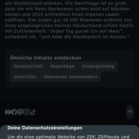
n
am Straßenrand anboten. Die Nachfrage ist so groß,
dass sie mit ihren Backwaren schon bald auf Märkten
stehen und 2015 schließlich ihren eigenen Laden
g
eröffnen. Das Leben gut 18.000 Kilometer entfernt von
ihrer ursprünglichen Heimat Deutschland erfüllt Katrin
:
mit Zufriedenheit: "Jeden Tag gucke ich auf Meer",
schwärmt sie, "und habe die Dankbarkeit im Herzen."
N
Ähnliche Inhalte entdecken
e
Gesellschaft
Reportage
hintergründig
u
Untertitel
Abenteuer Auswandern
a
n
f
Deine Datenschutzeinstellungen
cmp-dialog-description
a
Um dir eine optimale Website von ZDF, ZDFheute und