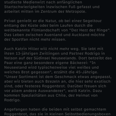
studierte Medienwirt nach anfänglichen
l
Startschwierigkeiten inzwischen Fuß gefasst und
arbeitet mitten im Zentrum der Metropole.
a
Privat genießt er die Natur, ob bei einer Segeltour
entlang der Küste oder beim Laufen durch die
n
weltbekannte Filmlandschaft von "Der Herr der Ringe".
Das Leben zwischen Auenland und Auckland möchte
der Sportfan nicht mehr missen.
d
Auch Katrin Hiller will nicht mehr weg. Sie lebt mit
ihren 13-jährigen Zwillingen und Partner Rodrigo in
c
Nelson auf der Südinsel Neuseelands. Dort betreibt das
Paar eine ganz besondere eigene Bäckerei: "In
a
Neuseeland wird typischerweise viel weißes und
weiches Brot gegessen", erzählt die 45-Jährige.
"Unser Sortiment ist dem Geschmack etwas angepasst,
l
aber wir bieten auch Brezeln an, die hier sehr exotisch
sind, oder festeres Roggenbrot. Darüber freuen sich
vor allem andere Auswanderer", weiß Katrin. Dazu
l
kommen Spezialitäten aus Chile, der Heimat von
Rodrigo.
i
Angefangen haben die beiden mit selbst gemachtem
Roggenbrot, das sie in kleinen Selbstbedienungsboxen