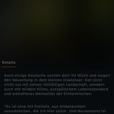
e
r
A
u
s
w
Details
a
Auch einige Deutsche suchen dort ihr Glück und wagen
den Neuanfang in dem kleinen Inselstaat. Der lockt
nicht nur mit seiner vielfältigen Landschaft, sondern
n
auch mit mildem Klima, europäischem Lebensstandard
und weltoffener Mentalität der Einheimischen.
d
"Es ist eine Art Freiheit, aus Altbekanntem
e
auszubrechen, die ich hier spüre. Und Neuseeland ist