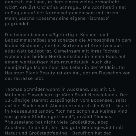
generell ein Land, in dem einem vieles ermöglicht
wird", erklärt Christina Schregel. Die Architektin hat
r
in Raglan auf der Nordinsel gemeinsam mit ihrem
Mann Sascha Kressmer eine eigene Tischlerei
gegründet.
n
Die beiden bauen maßgefertigte Küchen- und
-
Badezimmermöbel und schätzen die Atmosphäre in dem
kleine Küstenort, der bei Surfern und Kreativen aus
aller Welt beliebt ist. Gemeinsam mit ihrer Tochter
N
wohnen die beiden Norddeutschen in einem Haus auf
einem weitläufigen Naturgrundstück. Auch die
neunjährige Momo liebt das Leben in der Wildnis: Ihr
e
Haustier Black Beauty ist ein Aal, der im Flüsschen vor
der Terrasse lebt.
u
Thomas Schmider wohnt in Auckland, der mit 1,5
Millionen Einwohnern größten Stadt Neuseelands. Der
s
33-Jährige stammt ursprünglich vom Bodensee, reist
auf der Suche nach Abenteuern durch die Welt – bis er
in Neuseeland landet. "Ich hab schon als kleines Kind
e
von großen Städten geträumt", erzählt Thomas.
"Neuseeland hat nicht viele Großstädte, aber
e
Auckland, finde ich, hat das gute Gleichgewicht mit
Natur und Großstadtfeeling." Beruflich hat der