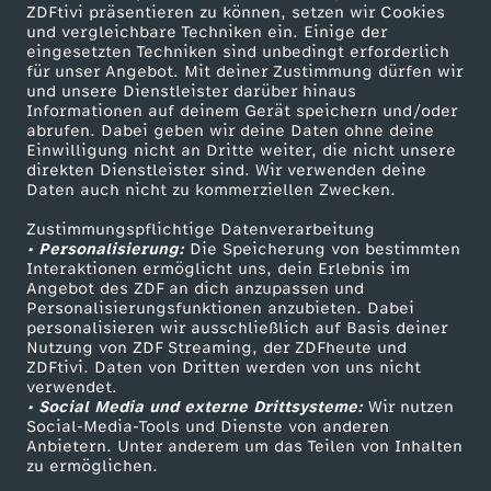
ZDFtivi präsentieren zu können, setzen wir Cookies
und vergleichbare Techniken ein. Einige der
n
eingesetzten Techniken sind unbedingt erforderlich
für unser Angebot. Mit deiner Zustimmung dürfen wir
g
Mehr ZDF
Service
und unsere Dienstleister darüber hinaus
Informationen auf deinem Gerät speichern und/oder
ZDF-Apps
ZDFmitreden
abrufen. Dabei geben wir deine Daten ohne deine
i
Einwilligung nicht an Dritte weiter, die nicht unsere
Smart TV
Kontakt zum ZDF
direkten Dienstleister sind. Wir verwenden deine
Daten auch nicht zu kommerziellen Zwecken.
m
ZDFtext
Tickets
Zustimmungspflichtige Datenverarbeitung
Livestreams
Zuschauerservice
N
• Personalisierung:
Die Speicherung von bestimmten
Sendungen A-Z
Hilfe
Interaktionen ermöglicht uns, dein Erlebnis im
Angebot des ZDF an dich anzupassen und
a
TV-Programm
Personalisierungsfunktionen anzubieten. Dabei
personalisieren wir ausschließlich auf Basis deiner
Nutzung von ZDF Streaming, der ZDFheute und
t
ZDFtivi. Daten von Dritten werden von uns nicht
Das ZDF
verwendet.
u
• Social Media und externe Drittsysteme:
Wir nutzen
ZDF Unternehmen
Social-Media-Tools und Dienste von anderen
Anbietern. Unter anderem um das Teilen von Inhalten
Karriere
r
zu ermöglichen.
Presseportal