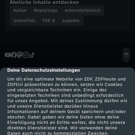
n
Ähnliche Inhalte entdecken
Kultur
Reportage
erkenntnisreich
Untertitel
FSK 0
aspekte
Deine Datenschutzeinstellungen
cmp-dialog-description
Um dir eine optimale Website von ZDF, ZDFheute und
ZDFtivi präsentieren zu können, setzen wir Cookies
und vergleichbare Techniken ein. Einige der
eingesetzten Techniken sind unbedingt erforderlich
für unser Angebot. Mit deiner Zustimmung dürfen wir
Mehr ZDF
Service
und unsere Dienstleister darüber hinaus
Informationen auf deinem Gerät speichern und/oder
ZDF-Apps
ZDFmitreden
abrufen. Dabei geben wir deine Daten ohne deine
Einwilligung nicht an Dritte weiter, die nicht unsere
Smart TV
Kontakt zum ZDF
direkten Dienstleister sind. Wir verwenden deine
Daten auch nicht zu kommerziellen Zwecken.
ZDFtext
Tickets