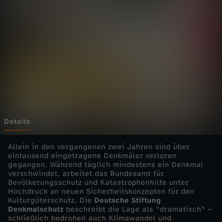
-
V
o
n
D
e
Details
n
Allein in den vergangenen zwei Jahren sind über
eintausend eingetragene Denkmäler verloren
gegangen. Während täglich mindestens ein Denkmal
k
verschwindet, arbeitet das Bundesamt für
Bevölkerungsschutz und Katastrophenhilfe unter
m
Hochdruck an neuen Sicherheitskonzepten für den
Kulturgüterschutz. Die
Deutsche Stiftung
Denkmalschutz
beschreibt die Lage als "dramatisch" –
ä
schließlich bedrohen auch Klimawandel und