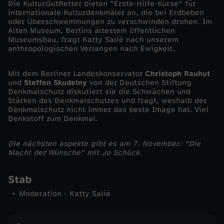
Die KulturGutRetter bieten "Erste-Hilfe-Kurse" für
r
internationale Kulturdenkmäler an, die bei Erdbeben
oder Überschwemmungen zu verschwinden drohen. Im
Alten Museum, Berlins ältestem öffentlichen
i
Museumsbau, fragt Katty Salié nach unserem
anthropologischen Verlangen nach Ewigkeit.
s
Mit dem Berliner Landeskonservator
Christoph Rauhut
s
und
Steffen Skudelny
von der Deutschen Stiftung
Denkmalschutz diskutiert sie die Schwächen und
Stärken des Denkmalschutzes und fragt, weshalb der
b
Denkmalschutz nicht immer das beste Image hat. Viel
Denkstoff zum Denkmal.
i
Die nächsten aspekte gibt es am 7. November: "Die
Macht der Wünsche" mit Jo Schück.
r
n
Stab
Moderation - Katty Salié
e