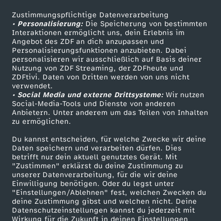
Zustimmungspflichtige Datenverarbeitung
Livestreams
Zuschauerservice
• Personalisierung:
Die Speicherung von bestimmten
Sendungen A-Z
Hilfe
Interaktionen ermöglicht uns, dein Erlebnis im
Angebot des ZDF an dich anzupassen und
TV-Programm
Personalisierungsfunktionen anzubieten. Dabei
personalisieren wir ausschließlich auf Basis deiner
Nutzung von ZDF Streaming, der ZDFheute und
ZDFtivi. Daten von Dritten werden von uns nicht
Das ZDF
verwendet.
• Social Media und externe Drittsysteme:
Wir nutzen
ZDF Unternehmen
Social-Media-Tools und Dienste von anderen
Anbietern. Unter anderem um das Teilen von Inhalten
Karriere
zu ermöglichen.
Presseportal
Du kannst entscheiden, für welche Zwecke wir deine
ZDF goes Schule
Daten speichern und verarbeiten dürfen. Dies
betrifft nur dein aktuell genutztes Gerät. Mit
Werbefernsehen
"Zustimmen" erklärst du deine Zustimmung zu
unserer Datenverarbeitung, für die wir deine
Mainzelmännchen
Einwilligung benötigen. Oder du legst unter
"Einstellungen/Ablehnen" fest, welchen Zwecken du
deine Zustimmung gibst und welchen nicht. Deine
Datenschutzeinstellungen kannst du jederzeit mit
Wirkung für die Zukunft in deinen Einstellungen