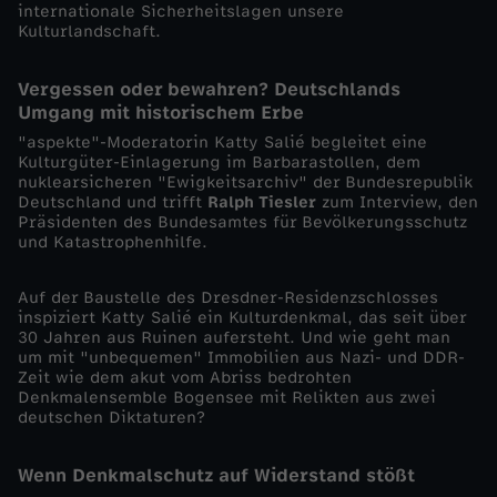
internationale Sicherheitslagen unsere
Kulturlandschaft.
l
Vergessen oder bewahren? Deutschlands
e
Umgang mit historischem Erbe
"aspekte"-Moderatorin Katty Salié begleitet eine
r
Kulturgüter-Einlagerung im Barbarastollen, dem
nuklearsicheren "Ewigkeitsarchiv" der Bundesrepublik
n
Deutschland und trifft
Ralph Tiesler
zum Interview, den
Präsidenten des Bundesamtes für Bevölkerungsschutz
und Katastrophenhilfe.
u
Auf der Baustelle des Dresdner-Residenzschlosses
n
inspiziert Katty Salié ein Kulturdenkmal, das seit über
30 Jahren aus Ruinen aufersteht. Und wie geht man
d
um mit "unbequemen" Immobilien aus Nazi- und DDR-
Zeit wie dem akut vom Abriss bedrohten
Denkmalensemble Bogensee mit Relikten aus zwei
A
deutschen Diktaturen?
b
Wenn Denkmalschutz auf Widerstand stößt