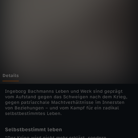
-
Wechseln zu: ZDFheute
I
n
g
e
b
Details
o
Ingeborg Bachmanns Leben und Werk sind geprägt
vom Aufstand gegen das Schweigen nach dem Krieg,
gegen patriarchale Machtverhältnisse im Innersten
r
von Beziehungen – und vom Kampf für ein radikal
selbstbestimmtes Leben.
g
Selbstbestimmt leben
B
"Der Krieg wird nicht mehr erklärt, sondern