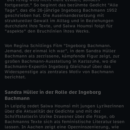
fortgesetzt." So beginnt das berühmte Gedicht "Alle
a
Tage", das die 26-jährige Ingeborg Bachmann 1952
geschrieben hat. Die Auseinandersetzung mit
struktureller Gewalt im Alltag und in Beziehungen
c
durchzieht ihre Texte, und Salwa Houmsi folgt für
"aspekte" den Bruchlinien ihres Werks.
h
Von Regina Schillings Film "Ingeborg Bachmann.
Jemand, der einmal ich war", in dem Sandra Hüller
m
Bachmann als zerrissene, kämpfende Figur zeigt, zur
großen Bachmann-Ausstellung in Karlsruhe, wo die
a
Bachmann-Expertin Ingeborg Gleichauf über das
Widerspenstige als zentrales Motiv von Bachmann
berichtet.
n
Sandra Hüller in der Rolle der Ingeborg
n
Bachmann
In Leipzig redet Salwa Houmsi mit jungen Lyrikerinnen
–
über die Aktualität der Gedichte und mit der
Schriftstellerin Ulrike Draesner über die Frage, ob
E
Bachmanns Texte sich als feministische Literatur lesen
lassen. In Aachen zeigt eine Operninszenierung, wie