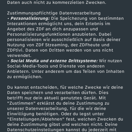
Daten auch nicht zu kommerziellen Zwecken.
ZDFtext
Tickets
Zustimmungspflichtige Datenverarbeitung
Livestreams
Zuschauerservice
• Personalisierung:
Die Speicherung von bestimmten
Sendungen A-Z
Hilfe
Interaktionen ermöglicht uns, dein Erlebnis im
Angebot des ZDF an dich anzupassen und
TV-Programm
Personalisierungsfunktionen anzubieten. Dabei
personalisieren wir ausschließlich auf Basis deiner
Nutzung von ZDF Streaming, der ZDFheute und
ZDFtivi. Daten von Dritten werden von uns nicht
Das ZDF
verwendet.
• Social Media und externe Drittsysteme:
Wir nutzen
ZDF Unternehmen
Social-Media-Tools und Dienste von anderen
Anbietern. Unter anderem um das Teilen von Inhalten
Karriere
zu ermöglichen.
Presseportal
Du kannst entscheiden, für welche Zwecke wir deine
ZDF goes Schule
Daten speichern und verarbeiten dürfen. Dies
betrifft nur dein aktuell genutztes Gerät. Mit
Werbefernsehen
"Zustimmen" erklärst du deine Zustimmung zu
unserer Datenverarbeitung, für die wir deine
Mainzelmännchen
Einwilligung benötigen. Oder du legst unter
"Einstellungen/Ablehnen" fest, welchen Zwecken du
deine Zustimmung gibst und welchen nicht. Deine
Datenschutzeinstellungen kannst du jederzeit mit