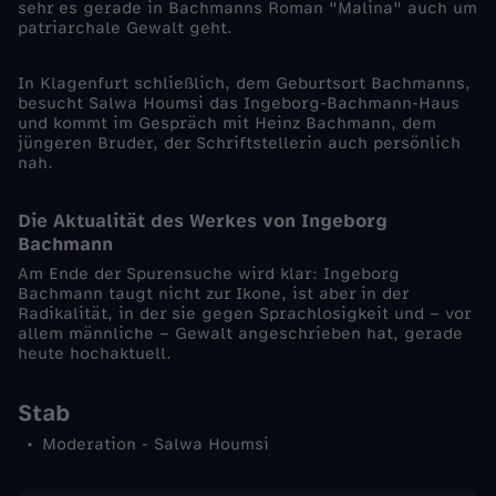
sehr es gerade in Bachmanns Roman "Malina" auch um
i
patriarchale Gewalt geht.
n
In Klagenfurt schließlich, dem Geburtsort Bachmanns,
besucht Salwa Houmsi das Ingeborg-Bachmann-Haus
und kommt im Gespräch mit Heinz Bachmann, dem
e
jüngeren Bruder, der Schriftstellerin auch persönlich
nah.
v
Die Aktualität des Werkes von Ingeborg
o
Bachmann
Am Ende der Spurensuche wird klar: Ingeborg
n
Bachmann taugt nicht zur Ikone, ist aber in der
Radikalität, in der sie gegen Sprachlosigkeit und – vor
allem männliche – Gewalt angeschrieben hat, gerade
u
heute hochaktuell.
n
Stab
Moderation - Salwa Houmsi
s