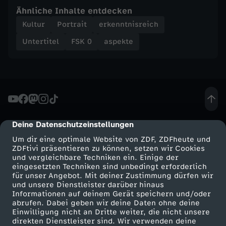
?
Ähnliche Inhalte entdecken
Kultur
Portrait
erkenntnisreich
Untertitel
FSK 0
aspekte
Deine Datenschutzeinstellungen
cmp-dialog-description
Um dir eine optimale Website von ZDF, ZDFheute und
ZDFtivi präsentieren zu können, setzen wir Cookies
und vergleichbare Techniken ein. Einige der
eingesetzten Techniken sind unbedingt erforderlich
für unser Angebot. Mit deiner Zustimmung dürfen wir
Mehr ZDF
Service
und unsere Dienstleister darüber hinaus
Informationen auf deinem Gerät speichern und/oder
ZDF-Apps
ZDFmitreden
abrufen. Dabei geben wir deine Daten ohne deine
Einwilligung nicht an Dritte weiter, die nicht unsere
Smart TV
Kontakt zum ZDF
direkten Dienstleister sind. Wir verwenden deine