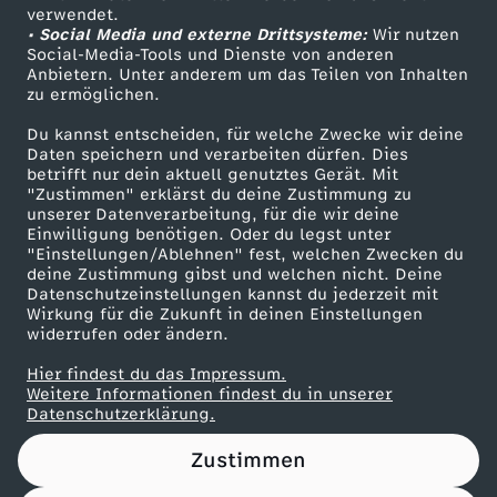
Das ZDF
verwendet.
• Social Media und externe Drittsysteme:
Wir nutzen
ZDF Unternehmen
Social-Media-Tools und Dienste von anderen
Anbietern. Unter anderem um das Teilen von Inhalten
Karriere
zu ermöglichen.
Presseportal
Du kannst entscheiden, für welche Zwecke wir deine
ZDF goes Schule
Daten speichern und verarbeiten dürfen. Dies
betrifft nur dein aktuell genutztes Gerät. Mit
Werbefernsehen
"Zustimmen" erklärst du deine Zustimmung zu
unserer Datenverarbeitung, für die wir deine
Mainzelmännchen
Einwilligung benötigen. Oder du legst unter
"Einstellungen/Ablehnen" fest, welchen Zwecken du
deine Zustimmung gibst und welchen nicht. Deine
Datenschutzeinstellungen kannst du jederzeit mit
Wirkung für die Zukunft in deinen Einstellungen
widerrufen oder ändern.
Hier findest du das Impressum.
Partner
Weitere Informationen findest du in unserer
Datenschutzerklärung.
Zustimmen