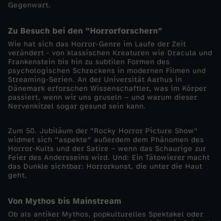
Gegenwart.
o
Zu Besuch bei den "Horrorforschern"
n
Wie hat sich das Horror-Genre im Laufe der Zeit
verändert - von klassischen Kreaturen wie Dracula und
Frankenstein bis hin zu subtilen Formen des
"
psychologischen Schreckens in modernen Filmen und
Streaming-Serien. An der Universität Aarhus in
H
Dänemark erforschen Wissenschaftler, was im Körper
passiert, wenn wir uns gruseln – und warum dieser
Nervenkitzel sogar gesund sein kann.
o
Zum 50. Jubiläum der "Rocky Horror Picture Show"
r
widmet sich "aspekte" außerdem dem Phänomen des
Horror-Kults und der Satire – wenn das Schaurige zur
Feier des Andersseins wird. Und: Ein Tätowierer macht
r
das Dunkle sichtbar: Horrorkunst, die unter die Haut
geht.
o
Von Mythos bis Mainstream
r
Ob als antiker Mythos, popkulturelles Spektakel oder