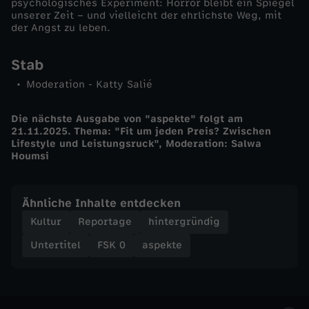
psychologisches Experiment: Horror bleibt ein Spiegel
"
unserer Zeit – und vielleicht der ehrlichste Weg, mit
der Angst zu leben.
-
Stab
D
Moderation - Katty Salié
i
Die nächste Ausgabe von "aspekte" folgt am
21.11.2025. Thema: "Fit um jeden Preis? Zwischen
Lifestyle und Leistungsruck", Moderation: Salwa
e
Houmsi
A
Ähnliche Inhalte entdecken
n
Kultur
Reportage
hintergründig
g
Untertitel
FSK 0
aspekte
s