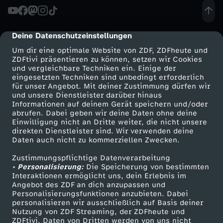
t
i
Deine Datenschutzeinstellungen
cmp-dialog-description
n
Um dir eine optimale Website von ZDF, ZDFheute und
ZDFtivi präsentieren zu können, setzen wir Cookies
und vergleichbare Techniken ein. Einige der
u
eingesetzten Techniken sind unbedingt erforderlich
für unser Angebot. Mit deiner Zustimmung dürfen wir
Mehr ZDF
Service
und unsere Dienstleister darüber hinaus
n
Informationen auf deinem Gerät speichern und/oder
ZDF-Apps
ZDFmitreden
abrufen. Dabei geben wir deine Daten ohne deine
s
Einwilligung nicht an Dritte weiter, die nicht unsere
Smart TV
Kontakt zum ZDF
direkten Dienstleister sind. Wir verwenden deine
Daten auch nicht zu kommerziellen Zwecken.
ZDFtext
Tickets
Zustimmungspflichtige Datenverarbeitung
Livestreams
Zuschauerservice
• Personalisierung:
Die Speicherung von bestimmten
Sendungen A-Z
Hilfe
Interaktionen ermöglicht uns, dein Erlebnis im
Angebot des ZDF an dich anzupassen und
TV-Programm
Personalisierungsfunktionen anzubieten. Dabei
personalisieren wir ausschließlich auf Basis deiner
Nutzung von ZDF Streaming, der ZDFheute und
ZDFtivi. Daten von Dritten werden von uns nicht