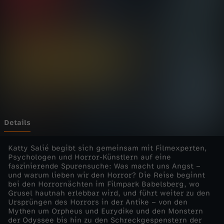
-
F
a
s
z
i
Details
n
Katty Salié begibt sich gemeinsam mit Filmexperten,
Psychologen und Horror-Künstlern auf eine
faszinierende Spurensuche: Was macht uns Angst –
a
und warum lieben wir den Horror? Die Reise beginnt
bei den Horrornächten im Filmpark Babelsberg, wo
t
Grusel hautnah erlebbar wird, und führt weiter zu den
Ursprüngen des Horrors in der Antike – von den
Mythen um Orpheus und Eurydike und den Monstern
i
der Odyssee bis hin zu den Schreckgespenstern der