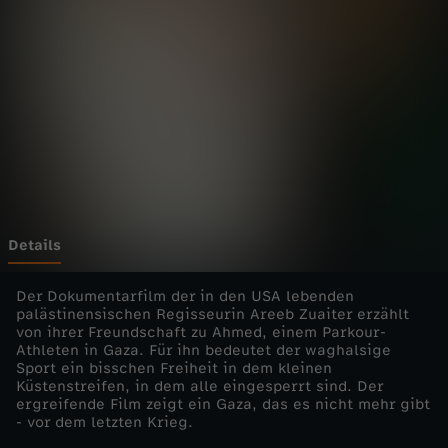
-
"
U
n
s
e
Details
r
Der Dokumentarfilm der in den USA lebenden
palästinensischen Regisseurin Areeb Zuaiter erzählt
von ihrer Freundschaft zu Ahmed, einem Parkour-
e
Athleten in Gaza. Für ihn bedeutet der waghalsige
Sport ein bisschen Freiheit in dem kleinen
S
Küstenstreifen, in dem alle eingesperrt sind. Der
ergreifende Film zeigt ein Gaza, das es nicht mehr gibt
- vor dem letzten Krieg.
t