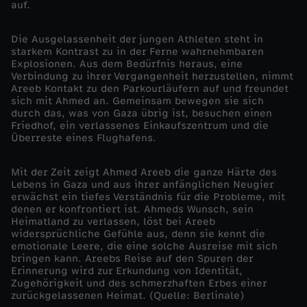
auf.
e
Die Ausgelassenheit der jungen Athleten steht in
h
starkem Kontrast zu in der Ferne wahrnehmbaren
Explosionen. Aus dem Bedürfnis heraus, eine
Verbindung zu ihrer Vergangenheit herzustellen, nimmt
ö
Areeb Kontakt zu den Parkourläufern auf und freundet
sich mit Ahmed an. Gemeinsam bewegen sie sich
r
durch das, was von Gaza übrig ist, besuchen einen
Friedhof, ein verlassenes Einkaufszentrum und die
Überreste eines Flughafens.
t
Mit der Zeit zeigt Ahmed Areeb die ganze Härte des
w
Lebens in Gaza und aus ihrer anfänglichen Neugier
erwächst ein tiefes Verständnis für die Probleme, mit
denen er konfrontiert ist. Ahmeds Wunsch, sein
e
Heimatland zu verlassen, löst bei Areeb
widersprüchliche Gefühle aus, denn sie kennt die
r
emotionale Leere, die eine solche Ausreise mit sich
bringen kann. Areebs Reise auf den Spuren der
Erinnerung wird zur Erkundung von Identität,
d
Zugehörigkeit und des schmerzhaften Erbes einer
zurückgelassenen Heimat. (Quelle: Berlinale)