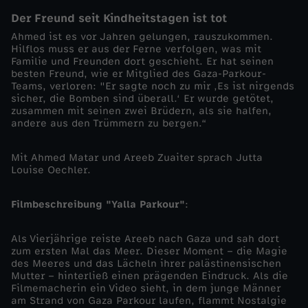
Der Freund seit Kindheitstagen ist tot
i
Ahmed ist es vor Jahren gelungen, rauszukommen.
Hilflos muss er aus der Ferne verfolgen, was mit
m
Familie und Freunden dort geschieht. Er hat seinen
besten Freund, wie er Mitglied des Gaza-Parkour-
Teams, verloren: "Er sagte noch zu mir ‚Es ist nirgends
m
sicher, die Bomben sind überall.‘ Er wurde getötet,
zusammen mit seinen zwei Brüdern, als sie halfen,
e
andere aus den Trümmern zu bergen.“
s
Mit Ahmed Matar und Areeb Zuaiter sprach Jutta
Louise Oechler.
o
Filmbeschreibung "Yalla Parkour"
:
l
Als Vierjährige reiste Areeb nach Gaza und sah dort
zum ersten Mal das Meer. Dieser Moment – die Magie
l
des Meeres und das Lächeln ihrer palästinensischen
Mutter – hinterließ einen prägenden Eindruck. Als die
g
Filmemacherin ein Video sieht, in dem junge Männer
am Strand von Gaza Parkour laufen, flammt Nostalgie