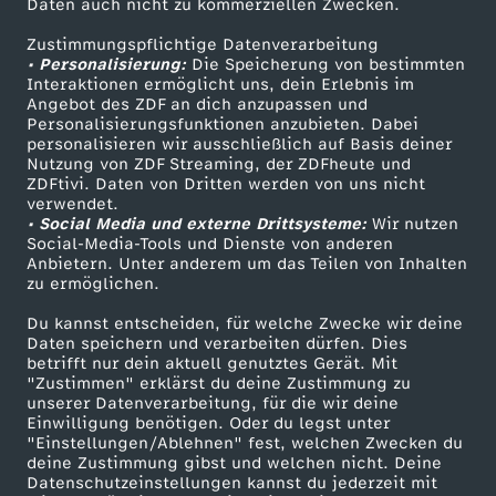
Daten auch nicht zu kommerziellen Zwecken.
ZDFtext
Tickets
Zustimmungspflichtige Datenverarbeitung
Livestreams
Zuschauerservice
• Personalisierung:
Die Speicherung von bestimmten
Sendungen A-Z
Hilfe
Interaktionen ermöglicht uns, dein Erlebnis im
Angebot des ZDF an dich anzupassen und
TV-Programm
Personalisierungsfunktionen anzubieten. Dabei
personalisieren wir ausschließlich auf Basis deiner
Nutzung von ZDF Streaming, der ZDFheute und
ZDFtivi. Daten von Dritten werden von uns nicht
Das ZDF
verwendet.
• Social Media und externe Drittsysteme:
Wir nutzen
ZDF Unternehmen
Social-Media-Tools und Dienste von anderen
Anbietern. Unter anderem um das Teilen von Inhalten
Karriere
zu ermöglichen.
Presseportal
Du kannst entscheiden, für welche Zwecke wir deine
ZDF goes Schule
Daten speichern und verarbeiten dürfen. Dies
betrifft nur dein aktuell genutztes Gerät. Mit
Werbefernsehen
"Zustimmen" erklärst du deine Zustimmung zu
unserer Datenverarbeitung, für die wir deine
Mainzelmännchen
Einwilligung benötigen. Oder du legst unter
"Einstellungen/Ablehnen" fest, welchen Zwecken du
deine Zustimmung gibst und welchen nicht. Deine
Datenschutzeinstellungen kannst du jederzeit mit