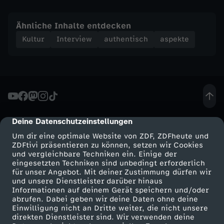
e
n
Ähnliche Inhalte entdecken
Kultur
Interview
authentisch
aspekte
.
"
Deine Datenschutzeinstellungen
cmp-dialog-description
Um dir eine optimale Website von ZDF, ZDFheute und
ZDFtivi präsentieren zu können, setzen wir Cookies
und vergleichbare Techniken ein. Einige der
eingesetzten Techniken sind unbedingt erforderlich
für unser Angebot. Mit deiner Zustimmung dürfen wir
Mehr ZDF
Service
und unsere Dienstleister darüber hinaus
Informationen auf deinem Gerät speichern und/oder
ZDF-Apps
ZDFmitreden
abrufen. Dabei geben wir deine Daten ohne deine
Einwilligung nicht an Dritte weiter, die nicht unsere
Smart TV
Kontakt zum ZDF
direkten Dienstleister sind. Wir verwenden deine