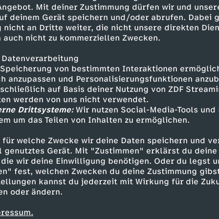
Welt der Kultur und präsentiert
 Angebot. Mit deiner Zustimmung dürfen wir und unser
 aktuelle Gesellschaftsthemen.
uf deinem Gerät speichern und/oder abrufen. Dabei 
 nicht an Dritte weiter, die nicht unsere direkten Dien
 auch nicht zu kommerziellen Zwecken.
 Datenverarbeitung
Speicherung von bestimmten Interaktionen ermöglicht
h anzupassen und Personalisierungsfunktionen anzub
sschließlich auf Basis deiner Nutzung von ZDF Stream
tten werden von uns nicht verwendet.
erne Drittsysteme:
Wir nutzen Social-Media-Tools und
em um das Teilen von Inhalten zu ermöglichen.
Inhalte entdecken
 für welche Zwecke wir deine Daten speichern und ver
ortage
erkenntnisreich
aspekte
ell genutztes Gerät. Mit "Zustimmen" erklärst du dein
die wir deine Einwilligung benötigen. Oder du legst u
en" fest, welchen Zwecken du deine Zustimmung gibst
ellungen kannst du jederzeit mit Wirkung für die Zuku
en oder ändern.
pressum.