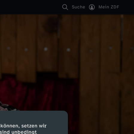
Suche
Mein ZDF
 können, setzen wir
 sind unbedingt