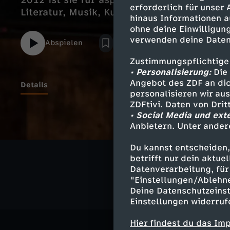
2012 ist sie für aspekte unterwegs in der 
erforderlich für unser
Literatur, Musik, Kunst, Kino und wichtige
hinaus Informationen a
ohne deine Einwilligung
verwenden deine Daten
Abspielen
Zustimmungspflichtige
• Personalisierung:
Die 
Angebot des ZDF an dic
Details
personalisieren wir au
ZDFtivi. Daten von Dri
• Social Media und ext
Anbietern. Unter ander
Ähnliche 
Du kannst entscheiden,
Kultur
Rep
betrifft nur dein aktu
Datenverarbeitung, für 
"Einstellungen/Ablehn
Deine Datenschutzeinst
Einstellungen widerruf
Hier findest du das Im