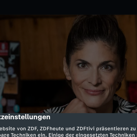
zeinstellungen
cription
0.2020
ZDF
ebsite von ZDF, ZDFheute und ZDFtivi präsentieren zu
ultur-Journalistin im TV - seit
are Techniken ein. Einige der eingesetzten Techniken