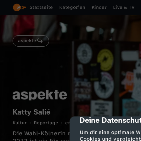
Startseite
Kategorien
Kinder
Live & TV
aspekte
Katty Salié
Deine Datenschut
cmp-dialog-des
Kultur
Reportage
erkenntnisreich
1 Min.
15.1
Um dir eine optimale W
Die Wahl-Kölnerin moderiert seit 2005 als K
Cookies und vergleichb