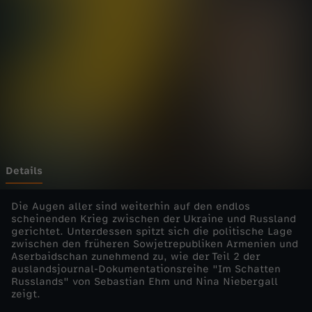
e
t
s
t
a
a
Details
t
Die Augen aller sind weiterhin auf den endlos
scheinenden Krieg zwischen der Ukraine und Russland
gerichtet. Unterdessen spitzt sich die politische Lage
e
zwischen den früheren Sowjetrepubliken Armenien und
Aserbaidschan zunehmend zu, wie der Teil 2 der
n
auslandsjournal-Dokumentationsreihe "Im Schatten
Russlands" von Sebastian Ehm und Nina Niebergall
zeigt.
: