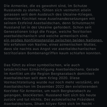
Die Armenier, die es gewohnt sind, im Schutze
L
Russlands zu stehen, fühlen sich vermehrt allein
gelassen seit dem Ausbruch des Ukraine-Krieges.
Armenien fürchtet neue Auseinandersetzungen mit
e
seinem Erzfeind Aserbaidschan, denn Schutzmacht
Russland ist in der Ukraine gefordert. Schon seit
b
Generationen trägt die Frage, welche Territorien
aserbaidschanisch und welche armenisch sind,
ein großes Konfliktpotenzial zwischen beiden Nationen.
e
Wir erfahren von Narine, einer armenischen Mutter,
dass sie nachts aus Angst vor aserbaidschanischen
territorialen Bombenangriffen kaum schlafen konnten.
n
Das führt zu einer symbolischen, wie auch
i
tatsächlichen Ermächtigung Aserbaidschans. Gerade
im Konflikt um die Region Bergkarabach dominiert
m
Aserbaidschan seit dem Krieg 2020. Diese
Vormachtstellung wurde nur noch mehr verstärkt, als
Aserbaidschan im Dezember 2022 den existierenden
S
Korridor für Armenier, um nach Bergkarabach zu
gelangen, blockierten. Russland hält sich bis heute
zurück und tut nichts. Der autokratische Präsident
c
Aserbaidschans, Ilham Aliyev fühlt sich im Recht -