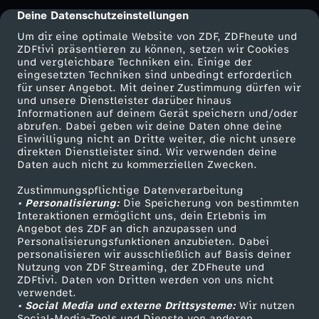
s
Deine Datenschutzeinstellungen
cmp-dialog-description
l
Um dir eine optimale Website von ZDF, ZDFheute und
ZDFtivi präsentieren zu können, setzen wir Cookies
und vergleichbare Techniken ein. Einige der
a
eingesetzten Techniken sind unbedingt erforderlich
für unser Angebot. Mit deiner Zustimmung dürfen wir
Mehr ZDF
Service
und unsere Dienstleister darüber hinaus
n
Informationen auf deinem Gerät speichern und/oder
ZDF-Apps
ZDFmitreden
abrufen. Dabei geben wir deine Daten ohne deine
d
Einwilligung nicht an Dritte weiter, die nicht unsere
Smart TV
Kontakt zum ZDF
direkten Dienstleister sind. Wir verwenden deine
Daten auch nicht zu kommerziellen Zwecken.
ZDFtext
Tickets
s
Zustimmungspflichtige Datenverarbeitung
Livestreams
Zuschauerservice
• Personalisierung:
Die Speicherung von bestimmten
-
Sendungen A-Z
Hilfe
Interaktionen ermöglicht uns, dein Erlebnis im
Angebot des ZDF an dich anzupassen und
TV-Programm
K
Personalisierungsfunktionen anzubieten. Dabei
personalisieren wir ausschließlich auf Basis deiner
Nutzung von ZDF Streaming, der ZDFheute und
o
ZDFtivi. Daten von Dritten werden von uns nicht
Das ZDF
verwendet.
• Social Media und externe Drittsysteme:
Wir nutzen
n
ZDF Unternehmen
Social-Media-Tools und Dienste von anderen