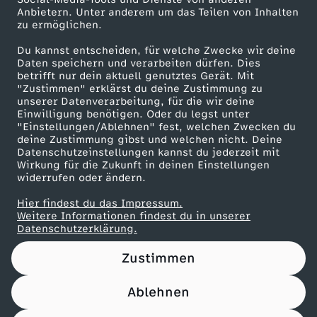
Anbietern. Unter anderem um das Teilen von Inhalten
Karriere
f
zu ermöglichen.
Presseportal
Du kannst entscheiden, für welche Zwecke wir deine
l
ZDF goes Schule
Daten speichern und verarbeiten dürfen. Dies
betrifft nur dein aktuell genutztes Gerät. Mit
Werbefernsehen
"Zustimmen" erklärst du deine Zustimmung zu
i
unserer Datenverarbeitung, für die wir deine
Mainzelmännchen
Einwilligung benötigen. Oder du legst unter
k
"Einstellungen/Ablehnen" fest, welchen Zwecken du
deine Zustimmung gibst und welchen nicht. Deine
Datenschutzeinstellungen kannst du jederzeit mit
t
Wirkung für die Zukunft in deinen Einstellungen
widerrufen oder ändern.
i
Hier findest du das Impressum.
Partner
Weitere Informationen findest du in unserer
m
Datenschutzerklärung.
Zustimmen
S
Ablehnen
c
Nutzungsbedingungen
Datenschutz
Datenschutz-Einstellungen