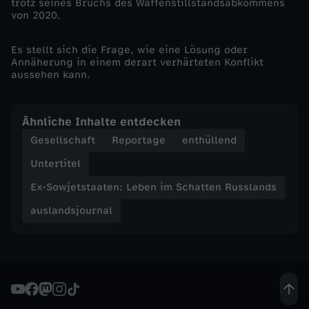
trotz seines Bruchs des
Waffenstillstandsabkommens
h
von 2020.
a
Es stellt sich die Frage, wie eine Lösung oder
Annäherung in einem derart verhärteten Konflikt
aussehen kann.
t
t
Ähnliche Inhalte entdecken
Gesellschaft
Reportage
enthüllend
e
Untertitel
n
Ex-Sowjetstaaten: Leben im Schatten Russlands
auslandsjournal
R
u
s