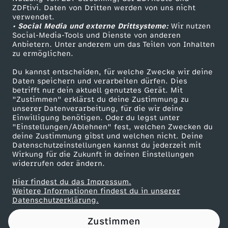
ZDFtivi. Daten von Dritten werden von uns nicht
r
Das ZDF
verwendet.
• Social Media und externe Drittsysteme:
Wir nutzen
ZDF Unternehmen
k
Social-Media-Tools und Dienste von anderen
Anbietern. Unter anderem um das Teilen von Inhalten
Karriere
zu ermöglichen.
Presseportal
Du kannst entscheiden, für welche Zwecke wir deine
ZDF goes Schule
Daten speichern und verarbeiten dürfen. Dies
betrifft nur dein aktuell genutztes Gerät. Mit
Werbefernsehen
"Zustimmen" erklärst du deine Zustimmung zu
unserer Datenverarbeitung, für die wir deine
Mainzelmännchen
Einwilligung benötigen. Oder du legst unter
"Einstellungen/Ablehnen" fest, welchen Zwecken du
deine Zustimmung gibst und welchen nicht. Deine
Datenschutzeinstellungen kannst du jederzeit mit
Wirkung für die Zukunft in deinen Einstellungen
widerrufen oder ändern.
Hier findest du das Impressum.
Partner
Weitere Informationen findest du in unserer
Datenschutzerklärung.
Zustimmen