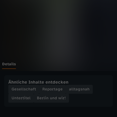
n
d
w
i
r
!
Details
-
Ähnliche Inhalte entdecken
G
Gesellschaft
Reportage
alltagsnah
Untertitel
Berlin und wir!
e
m