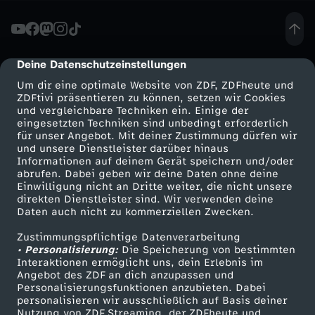
e
i
Deine Datenschutzeinstellungen
cmp-dialog-description
Um dir eine optimale Website von ZDF, ZDFheute und
n
ZDFtivi präsentieren zu können, setzen wir Cookies
und vergleichbare Techniken ein. Einige der
eingesetzten Techniken sind unbedingt erforderlich
s
für unser Angebot. Mit deiner Zustimmung dürfen wir
Mehr ZDF
Service
und unsere Dienstleister darüber hinaus
a
Informationen auf deinem Gerät speichern und/oder
ZDF-Apps
ZDFmitreden
abrufen. Dabei geben wir deine Daten ohne deine
Einwilligung nicht an Dritte weiter, die nicht unsere
m
Smart TV
Kontakt zum ZDF
direkten Dienstleister sind. Wir verwenden deine
Daten auch nicht zu kommerziellen Zwecken.
ZDFtext
Tickets
s
Zustimmungspflichtige Datenverarbeitung
Livestreams
Zuschauerservice
• Personalisierung:
Die Speicherung von bestimmten
t
Sendungen A-Z
Hilfe
Interaktionen ermöglicht uns, dein Erlebnis im
Angebot des ZDF an dich anzupassen und
TV-Programm
Personalisierungsfunktionen anzubieten. Dabei
a
personalisieren wir ausschließlich auf Basis deiner
Nutzung von ZDF Streaming, der ZDFheute und