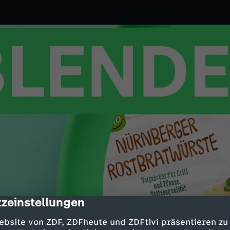
zeinstellungen
cription
1.2023
ZDF
 Tierwohl bei höchster Qualität.
ebsite von ZDF, ZDFheute und ZDFtivi präsentieren zu