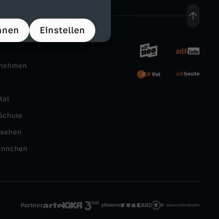
hnen
Einstellen
rnehmen
tal
Schule
nsehen
ännchen
Partner