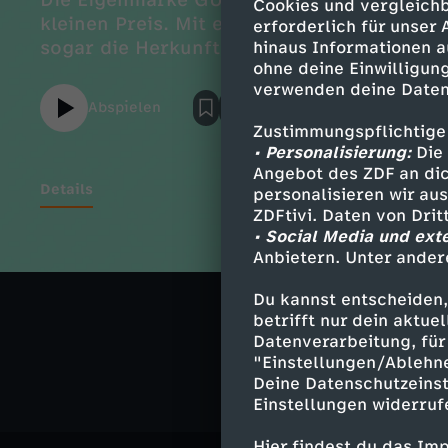
Die Eigenmarke GUT BIO macht es möglich:
Cookies und vergleichb
kleinen Preis. Mit einem Transparenzcod
erforderlich für unser
sogar die Herkunft der verarbeiteten Tier
hinaus Informationen a
ohne deine Einwilligung
sie stammen aus ganz Europa. Woher komm
verwenden deine Daten
warum nimmt Aldi so lange Wege in Kauf? Ei
Abspielen
Zustimmungspflichtige
• Personalisierung:
Die 
Angebot des ZDF an dic
Details
personalisieren wir au
ZDFtivi. Daten von Dri
• Social Media und ext
Anbietern. Unter ander
Ähnliche 
Du kannst entscheiden,
betrifft nur dein aktu
Ernährung
Datenverarbeitung, für 
"Einstellungen/Ablehn
Deine Datenschutzeinst
Einstellungen widerruf
Hier findest du das Im