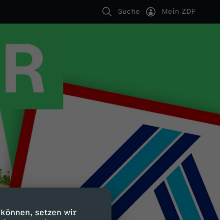
Suche
Mein ZDF
 können, setzen wir