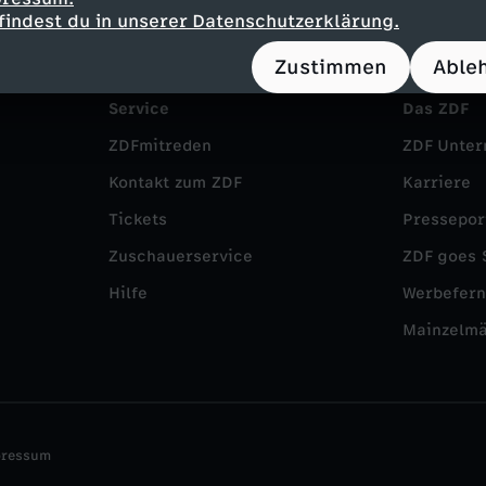
findest du in unserer Datenschutzerklärung.
Zustimmen
Able
Service
Das ZDF
ZDFmitreden
ZDF Unte
Kontakt zum ZDF
Karriere
Tickets
Pressepor
Zuschauerservice
ZDF goes 
Hilfe
Werbefer
Mainzelm
pressum