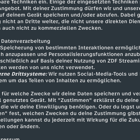
 Wurst in Bio-Qualität zum
are Techniken ein. Einige der eingesetzten Techniken
e können Kunden und Kundinnen
 Angebot. Mit deiner Zustimmung dürfen wir und unser
e nachverfolgen. Überraschend:
uf deinem Gerät speichern und/oder abrufen. Dabei 
 nicht an Dritte weiter, die nicht unsere direkten Dien
t das Fleisch genau? Und
 auch nicht zu kommerziellen Zwecken.
n Fall für die Food Fahnder.
 Datenverarbeitung
Speicherung von bestimmten Interaktionen ermöglicht
h anzupassen und Personalisierungsfunktionen anzub
sschließlich auf Basis deiner Nutzung von ZDF Stream
tten werden von uns nicht verwendet.
erne Drittsysteme:
Wir nutzen Social-Media-Tools und
em um das Teilen von Inhalten zu ermöglichen.
Inhalte entdecken
 für welche Zwecke wir deine Daten speichern und ver
ell genutztes Gerät. Mit "Zustimmen" erklärst du dein
Reportage
enthüllend
Food Fahnder
bes
die wir deine Einwilligung benötigen. Oder du legst u
en" fest, welchen Zwecken du deine Zustimmung gibst
ellungen kannst du jederzeit mit Wirkung für die Zuku
en oder ändern.
pressum.