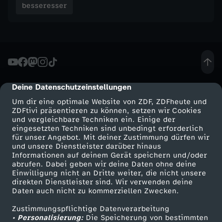
e
besseresser
b
a
s
Deine Datenschutzeinstellungen
cmp-dialog-description
t
Um dir eine optimale Website von ZDF, ZDFheute und
ZDFtivi präsentieren zu können, setzen wir Cookies
und vergleichbare Techniken ein. Einige der
i
eingesetzten Techniken sind unbedingt erforderlich
für unser Angebot. Mit deiner Zustimmung dürfen wir
a
Mehr ZDF
Service
und unsere Dienstleister darüber hinaus
Informationen auf deinem Gerät speichern und/oder
ZDF-Apps
ZDFmitreden
abrufen. Dabei geben wir deine Daten ohne deine
n
Einwilligung nicht an Dritte weiter, die nicht unsere
Smart TV
Kontakt zum ZDF
direkten Dienstleister sind. Wir verwenden deine
Daten auch nicht zu kommerziellen Zwecken.
L
ZDFtext
Tickets
Zustimmungspflichtige Datenverarbeitung
Livestreams
Zuschauerservice
e
• Personalisierung:
Die Speicherung von bestimmten