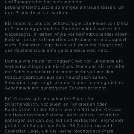
und Tamagotchis hat sich auch die
Lebensmittelindustrie so einiges einfallen lassen, um
s
ihre Produkte zu vermarkten.
Bis heute ist uns der Schokoriegel Lila Pause von Milka
i
in Erinnerung geblieben. Zu eindrücklich waren die
Werbespots, in denen Milka vor beeindruckender Alpen-
k
Kulisse für die Extraportion an Erdbeeren und Joghurt
warb. Sebastian Lege deckt auf, dass die Hauptzutat
des Pausensnacks eine ganz andere war: Fett.
e
Damals wie heute ist Nogger Choc von Langnese ein
Verkaufsschlager am Eis-Kiosk. Doch das Eis am Stiel
r
mit Schokoladenkern hat nicht mehr viel mit dem
Ursprungsprodukt aus den Neunzigern zu tun.
a
Sebastian Lege zeigt, wie die Industrie den gleichen
Geschmack mit günstigeren Zutaten erreicht.
u
Bifi Carazza gilt als schneller Snack für
zwischendurch, vor allem an Tankstellen oder
Raststätten. In den 90ern bewarb Bifi seine Carazza
s
als Hosentaschen-Calzone. Auch andere Hersteller
sprangen auf den Zug auf und verkauften Teigmantel
d
gefüllt mit Salami und Soße. 38 Zutaten braucht
Sebastian Lege, um die kleine Möchtegern-Pizza