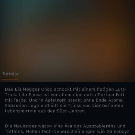
k
Wechseln zu: ZDFheute
t
a
u
s
-
Details
K
Das Eis Nogger Choc schockt mit einem listigen Luft-
Trick. Lila Pause ist vor allem eine extra Portion Fett
mit Farbe. Und in Apfelkorn steckt ohne Ende Aroma.
l
Sebastian Lege enthüllt die Tricks von vier beliebten
Lebensmitteln aus den 90er-Jahren.
a
Die Neunziger waren eine Ära des Ausprobierens und
s
Tüftelns. Neben Tech-Neuerscheinungen wie Gameboys