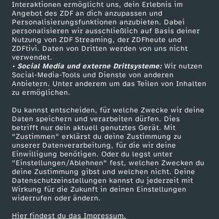
Sendungen A-Z
Hilfe
Interaktionen ermöglicht uns, dein Erlebnis im
Angebot des ZDF an dich anzupassen und
g
TV-Programm
Personalisierungsfunktionen anzubieten. Dabei
personalisieren wir ausschließlich auf Basis deiner
Nutzung von ZDF Streaming, der ZDFheute und
e
ZDFtivi. Daten von Dritten werden von uns nicht
Das ZDF
verwendet.
p
• Social Media und externe Drittsysteme:
Wir nutzen
ZDF Unternehmen
Social-Media-Tools und Dienste von anderen
Anbietern. Unter anderem um das Teilen von Inhalten
Karriere
a
zu ermöglichen.
Presseportal
Du kannst entscheiden, für welche Zwecke wir deine
c
ZDF goes Schule
Daten speichern und verarbeiten dürfen. Dies
betrifft nur dein aktuell genutztes Gerät. Mit
Werbefernsehen
k
"Zustimmen" erklärst du deine Zustimmung zu
unserer Datenverarbeitung, für die wir deine
Mainzelmännchen
Einwilligung benötigen. Oder du legst unter
t
"Einstellungen/Ablehnen" fest, welchen Zwecken du
deine Zustimmung gibst und welchen nicht. Deine
Datenschutzeinstellungen kannst du jederzeit mit
a
Wirkung für die Zukunft in deinen Einstellungen
widerrufen oder ändern.
u
Hier findest du das Impressum.