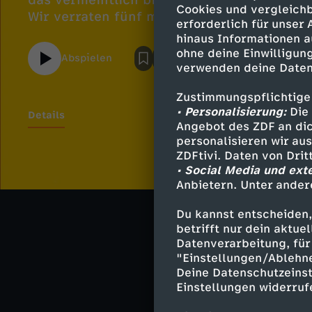
das vermeintlich billig. Doch was steckt 
Cookies und vergleichb
Wir verraten fünf miese Maschen.
erforderlich für unser
hinaus Informationen a
ohne deine Einwilligung
Abspielen
verwenden deine Daten
Zustimmungspflichtige
• Personalisierung:
Die 
Details
Angebot des ZDF an dic
personalisieren wir au
ZDFtivi. Daten von Dri
• Social Media und ext
Ähnliche 
Anbietern. Unter ander
Ernährung
Du kannst entscheiden,
betrifft nur dein aktu
besseresser
Datenverarbeitung, für 
"Einstellungen/Ablehn
Deine Datenschutzeinst
Einstellungen widerruf