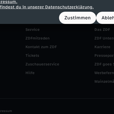
pressum.
findest du in unserer Datenschutzerklärung.
Zustimmen
Able
Service
Das ZDF
ZDFmitreden
ZDF Unte
Kontakt zum ZDF
Karriere
Tickets
Pressepor
Zuschauerservice
ZDF goes 
Hilfe
Werbefer
Mainzelm
pressum