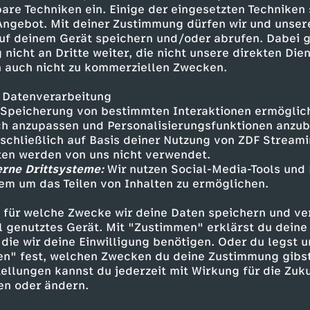
hinter den Produkten und Preisen?
are Techniken ein. Einige der eingesetzten Techniken
 Angebot. Mit deiner Zustimmung dürfen wir und unser
uf deinem Gerät speichern und/oder abrufen. Dabei 
 nicht an Dritte weiter, die nicht unsere direkten Dien
 auch nicht zu kommerziellen Zwecken.
 Datenverarbeitung
Speicherung von bestimmten Interaktionen ermöglicht
h anzupassen und Personalisierungsfunktionen anzub
sschließlich auf Basis deiner Nutzung von ZDF Stream
tten werden von uns nicht verwendet.
erne Drittsysteme:
Wir nutzen Social-Media-Tools und
Inhalte entdecken
em um das Teilen von Inhalten zu ermöglichen.
Reportage
hintergründig
Untertitel
Mie
 für welche Zwecke wir deine Daten speichern und ver
ell genutztes Gerät. Mit "Zustimmen" erklärst du dein
die wir deine Einwilligung benötigen. Oder du legst u
en" fest, welchen Zwecken du deine Zustimmung gibst
ellungen kannst du jederzeit mit Wirkung für die Zuku
en oder ändern.