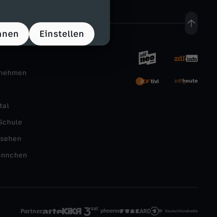
hnen
Einstellen
rnehmen
tal
Schule
nsehen
ännchen
Partner