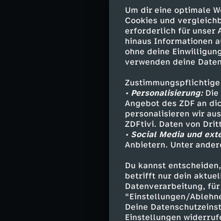
Marken. Eine de
Um dir eine optimale W
Winkel, in dem 
Cookies und vergleichb
zu finden ist. 
erforderlich für unser
gibt: classic, l
hinaus Informationen a
ohne deine Einwilligung
Himbeergeschmac
verwenden deine Daten
Plastikflasche.
"Welt-Droge": A
Zustimmungspflichtige
weitverbreitet z
• Personalisierung:
Die 
Erschütterndes 
Angebot des ZDF an dic
personalisieren wir au
Der Brühwürfel 
ZDFtivi. Daten von Dri
• Social Media und ext
wegzudenken, de
Anbietern. Unter ander
oder einfache S
Maggi-Würfel ha
Du kannst entscheiden,
kaum einer weiß
betrifft nur dein aktu
Vorratsschrank 
Datenverarbeitung, für 
Exportschlager 
"Einstellungen/Ablehn
sich. Der Würfe
Deine Datenschutzeinst
Einstellungen widerruf
ganzen Welt gep