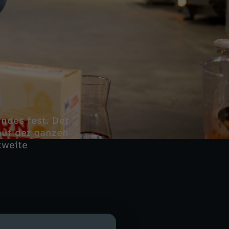
rndes fest. Der
auf der ganzen
tweite
ks der größten