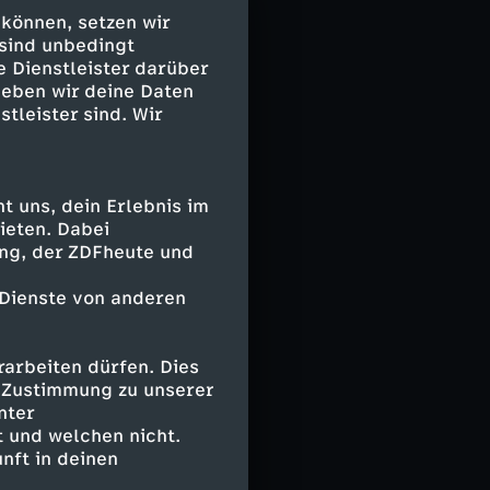
 gibt kaum einen
 können, setzen wir
 Flasche nicht
 sind unbedingt
ere Varianten
e Dienstleister darüber
oder
geben wir deine Daten
stleister sind. Wir
as- oder
g nach der
 beliebt und so
d stellt dort
 uns, dein Erlebnis im
ieten. Dabei
ing, der ZDFheute und
is Küche"
 Dienste von anderen
ele Gerichte
Keine Frage, der
ultur – aber
arbeiten dürfen. Dies
dem
e Zustimmung zu unserer
ter
nter
ichte hinter
 und welchen nicht.
eschmack auf der
nft in deinen
erobern?