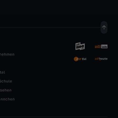
rnehmen
tal
Schule
nsehen
ännchen