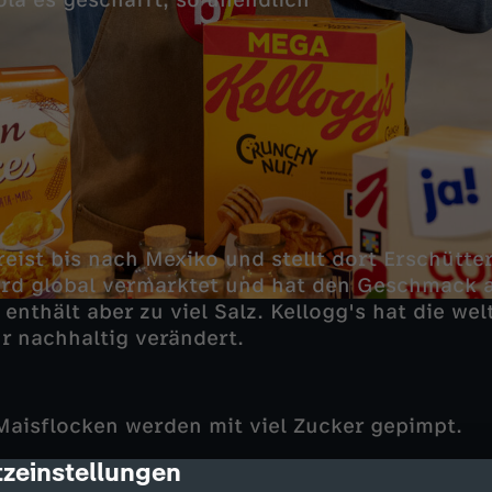
la es geschafft, so unendlich
reist bis nach Mexiko und stellt dort Erschütte
ird global vermarktet und hat den Geschmack 
 enthält aber zu viel Salz. Kellogg's hat die wel
r nachhaltig verändert.
aisflocken werden mit viel Zucker gepimpt.
zeinstellungen
cription
lüftet auf drei Kontinenten die krassesten Tric