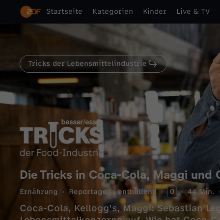
Startseite
Kategorien
Kinder
Live & TV
Tricks der Lebensmittelindustrie
Die Tricks in Coca-Cola, Maggi und 
Ernährung
Reportage
enthüllend
0
44 Min.
Coca-Cola, Kellogg's, Maggi: Sebastian Le