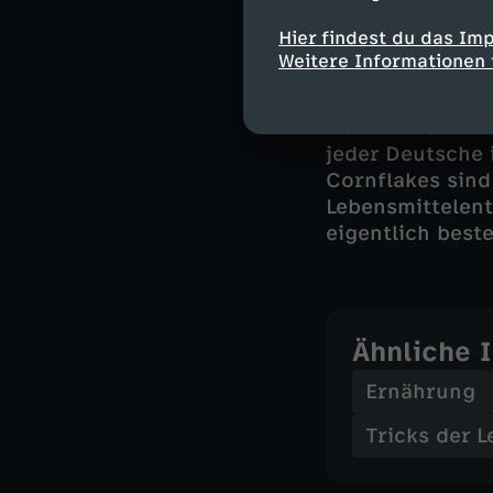
Hier findest du das Im
Ein Frühstück o
Weitere Informationen 
meisten Kinder 
der Konzern die
Welt erobert un
jeder Deutsche 
Cornflakes sind
Lebensmittelent
eigentlich best
Ähnliche 
Ernährung
Tricks der L