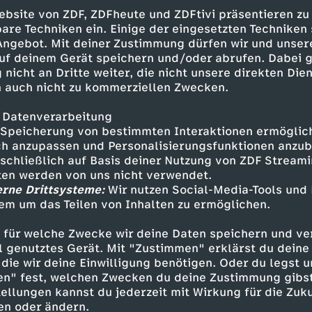
r ikonischsten Marken der Welt: Coca-Cola. Es
ebsite von ZDF, ZDFheute und ZDFtivi präsentieren zu
die berühmte, dunkle Brause in ihrer markanten
are Techniken ein. Einige der eingesetzten Techniken
Jeder kennt die süße Limonade, von der es mehr
 Angebot. Mit deiner Zustimmung dürfen wir und unser
ight, mit oder ohne Zucker. Mit Vanille-, Kirsch- 
uf deinem Gerät speichern und/oder abrufen. Dabei 
 nicht an Dritte weiter, die nicht unsere direkten Dien
k. Mit oder ohne Koffein. In der Dose, der Gl
 auch nicht zu kommerziellen Zwecken.
 Groß oder klein. Die Menschen scheinen süchti
ber wie hat es die Coke geschafft, so unendlich
 Datenverarbeitung
u sein? Sebastian Lege reist bis nach Mexiko un
Speicherung von bestimmten Interaktionen ermöglicht
fest.
h anzupassen und Personalisierungsfunktionen anzub
sschließlich auf Basis deiner Nutzung von ZDF Stream
von Maggi war jahrzehntelang nicht aus "Mutt
tten werden von uns nicht verwendet.
erne Drittsysteme:
Wir nutzen Social-Media-Tools und
nn mit dem kleinen praktischen Helfer sind vi
em um das Teilen von Inhalten zu ermöglichen.
uppen schnell und unkompliziert herzustellen. 
t seinen festen Platz in der deutschen Küchenk
 für welche Zwecke wir deine Daten speichern und ver
, dass er auch in vielen anderen Ländern in je
ell genutztes Gerät. Mit "Zustimmen" erklärst du dein
steht. Die Geschmacksbombe ist ein regelrech
die wir deine Einwilligung benötigen. Oder du legst u
und hat eine weltweit beispiellose Erfolgsgesch
en" fest, welchen Zwecken du deine Zustimmung gibst
l wird global vermarktet. Und hat damit den G
ellungen kannst du jederzeit mit Wirkung für die Zuku
en oder ändern.
rägt. Wie hat es Maggi geschafft, die Welt zu 