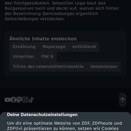
r
den Fertigprodukten. Sebastian Lege baut das
Burgerpulver nach und deckt auf, warum sich hinter
der Bezeichnung Gemüseburger eigentlich
i
Getreideburger verstecken.
c
Ähnliche Inhalte entdecken
k
Ernährung
Reportage
enthüllend
Untertitel
FSK 6
s
Tricks der Lebensmittelindustrie
besseresser
v
o
n
d
Deine Datenschutzeinstellungen
cmp-dialog-description
Um dir eine optimale Website von ZDF, ZDFheute und
m
ZDFtivi präsentieren zu können, setzen wir Cookies