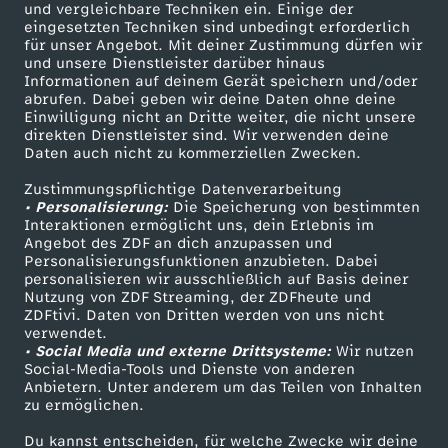
und vergleichbare Techniken ein. Einige der
eingesetzten Techniken sind unbedingt erforderlich
,
für unser Angebot. Mit deiner Zustimmung dürfen wir
Mehr ZDF
Service
und unsere Dienstleister darüber hinaus
Informationen auf deinem Gerät speichern und/oder
R
ZDF-Apps
ZDFmitreden
abrufen. Dabei geben wir deine Daten ohne deine
Einwilligung nicht an Dritte weiter, die nicht unsere
Smart TV
Kontakt zum ZDF
o
direkten Dienstleister sind. Wir verwenden deine
Daten auch nicht zu kommerziellen Zwecken.
ZDFtext
Tickets
s
Zustimmungspflichtige Datenverarbeitung
Livestreams
Zuschauerservice
• Personalisierung:
Die Speicherung von bestimmten
Sendungen A-Z
Hilfe
Interaktionen ermöglicht uns, dein Erlebnis im
s
Angebot des ZDF an dich anzupassen und
TV-Programm
Personalisierungsfunktionen anzubieten. Dabei
m
personalisieren wir ausschließlich auf Basis deiner
Nutzung von ZDF Streaming, der ZDFheute und
ZDFtivi. Daten von Dritten werden von uns nicht
a
Das ZDF
verwendet.
• Social Media und externe Drittsysteme:
Wir nutzen
ZDF Unternehmen
Social-Media-Tools und Dienste von anderen
n
Anbietern. Unter anderem um das Teilen von Inhalten
Karriere
zu ermöglichen.
n
Presseportal
Du kannst entscheiden, für welche Zwecke wir deine