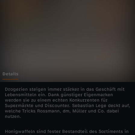
e
r
L
e
b
e
Details
n
Drogerien steigen immer stärker in das Geschäft mit
Lebensmitteln ein. Dank günstiger Eigenmarken
werden sie zu einem echten Konkurrenten für
s
Supermärkte und Discounter. Sebastian Lege deckt auf,
welche Tricks Rossmann, dm, Müller und Co. dabei
m
nutzen.
i
Honigwaffeln sind fester Bestandteil des Sortiments in