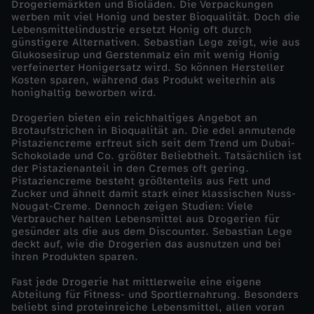
Drogeriemärkten und Bioläden. Die Verpackungen
werben mit viel Honig und bester Bioqualität. Doch die
t
Lebensmittelindustrie ersetzt Honig oft durch
günstigere Alternativen. Sebastian Lege zeigt, wie aus
Glukosesirup und Gerstenmalz ein mit wenig Honig
t
verfeinerter Honigersatz wird. So können Hersteller
Kosten sparen, während das Produkt weiterhin als
e
honighaltig beworben wird.
Drogerien bieten ein reichhaltiges Angebot an
l
Brotaufstrichen in Bioqualität an. Die edel anmutende
Pistaziencreme erfreut sich seit dem Trend um Dubai-
Schokolade und Co. größter Beliebtheit. Tatsächlich ist
i
der Pistazienanteil in den Cremes oft gering.
Pistaziencreme besteht größtenteils aus Fett und
n
Zucker und ähnelt damit stark einer klassischen Nuss-
Nougat-Creme. Dennoch zeigen Studien: Viele
Verbraucher halten Lebensmittel aus Drogerien für
d
gesünder als die aus dem Discounter. Sebastian Lege
deckt auf, wie die Drogerien das ausnutzen und bei
ihren Produkten sparen.
u
Fast jede Drogerie hat mittlerweile eine eigene
s
Abteilung für Fitness- und Sportlernahrung. Besonders
beliebt sind proteinreiche Lebensmittel, allen voran