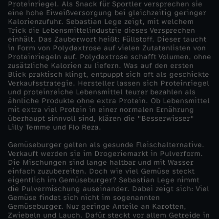
Proteinriegel. Als Snack für Sportler versprechen sie
t
eine hohe Eiweißversorgung bei gleichzeitig geringer
Kalorienzufuhr. Sebastian Lege zeigt, mit welchem
Trick die Lebensmittelindustrie dieses Versprechen
r
einhält. Das Zauberwort heißt: Füllstoff. Dieser taucht
in Form von Polydextrose auf vielen Zutatenlisten von
i
Proteinriegeln auf. Polydextrose schafft Volumen, ohne
zusätzliche Kalorien zu liefern. Was auf den ersten
Blick praktisch klingt, entpuppt sich oft als geschickte
e
Verkaufsstrategie. Hersteller lassen sich Proteinriegel
und proteinreiche Lebensmittel teurer bezahlen als
ähnliche Produkte ohne extra Protein. Ob Lebensmittel
-
mit extra viel Protein in einer normalen Ernährung
überhaupt sinnvoll sind, klären die "Besserwisser"
D
Lilly Temme und Flo Reza.
Gemüseburger gelten als gesunde Fleischalternative.
i
Verkauft werden sie im Drogeriemarkt in Pulverform.
Die Mischungen sind lange haltbar und mit Wasser
einfach zuzubereiten. Doch wie viel Gemüse steckt
e
eigentlich im Gemüseburger? Sebastian Lege nimmt
die Pulvermischung auseinander. Dabei zeigt sich: Viel
T
Gemüse findet sich nicht im sogenannten
Gemüseburger. Nur geringe Anteile an Karotten,
Zwiebeln und Lauch. Dafür steckt vor allem Getreide in