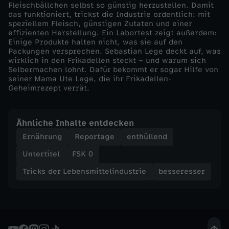
r
Fleischbällchen selbst so günstig herzustellen. Damit
das funktioniert, trickst die Industrie ordentlich: mit
speziellem Fleisch, günstigen Zutaten und einer
i
effizienten Herstellung. Ein Labortest zeigt außerdem:
Einige Produkte halten nicht, was sie auf den
c
Packungen versprechen. Sebastian Lege deckt auf, was
wirklich in den Frikadellen steckt – und warum sich
Selbermachen lohnt. Dafür bekommt er sogar Hilfe von
k
seiner Mama Ute Lege, die ihr Frikadellen-
Geheimrezept verrät.
s
Ähnliche Inhalte entdecken
v
Ernährung
Reportage
enthüllend
o
Untertitel
FSK 0
Tricks der Lebensmittelindustrie
besseresser
n
F
e