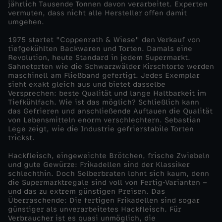
jährlich Tausende Tonnen davon verarbeitet. Experten
t
vermuten, dass nicht alle Hersteller offen damit
umgehen.
r
1975 startet "Coppenrath & Wiese" den Verkauf von
tiefgekühlten Backwaren und Torten. Damals eine
i
Revolution, heute Standard in jedem Supermarkt.
Sahnetorten wie die Schwarzwälder Kirschtorte werden
maschinell am Fließband gefertigt. Jedes Exemplar
e
sieht exakt gleich aus und bietet dasselbe
Versprechen: beste Qualität und lange Haltbarkeit im
Tiefkühlfach. Wie ist das möglich? Schließlich kann
-
das Gefrieren und anschließende Auftauen die Qualität
von Lebensmitteln enorm verschlechtern. Sebastian
D
Lege zeigt, wie die Industrie gefrierstabile Torten
trickst.
i
Hackfleisch, eingeweichte Brötchen, frische Zwiebeln
und gute Gewürze: Frikadellen sind der Klassiker
schlechthin. Doch Selberbraten lohnt sich kaum, denn
e
die Supermarktregale sind voll von Fertig-Varianten –
und das zu extrem günstigen Preisen. Das
T
Überraschende: Die fertigen Frikadellen sind sogar
günstiger als unverarbeitetes Hackfleisch. Für
Verbraucher ist es quasi unmöglich, die