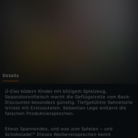
e
r
L
e
b
e
Details
n
Ü-Eier ködern Kinder mit billigem Spielzeug,
Separatorenfleisch macht die Geflügelrolle vom Back-
Discounter besonders günstig. Tiefgekühlte Sahnetorte
s
trickst mit Extrazutaten. Sebastian Lege entlarvt die
falschen Produktversprechen.
m
Etwas Spannendes, und was zum Spielen – und
i
Schokolade!" Dieses Werbeversprechen kennt