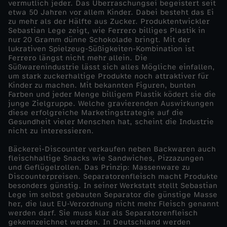
vermutlich jeder. Das Überraschungsei begeistert seit
etwa 50 Jahren vor allem Kinder. Dabei besteht das Ei
t
zu mehr als der Hälfte aus Zucker. Produktentwickler
Sebastian Lege zeigt, wie Ferrero billiges Plastik in
nur 20 Gramm dünne Schokolade bringt. Mit der
t
lukrativen Spielzeug-Süßigkeiten-Kombination ist
Ferrero längst nicht mehr allein. Die
e
Süßwarenindustrie lässt sich alles Mögliche einfallen,
um stark zuckerhaltige Produkte noch attraktiver für
Kinder zu machen. Mit bekannten Figuren, bunten
l
Farben und jeder Menge billigem Plastik ködert sie die
junge Zielgruppe. Welche gravierenden Auswirkungen
diese erfolgreiche Marketingstrategie auf die
i
Gesundheit vieler Menschen hat, scheint die Industrie
nicht zu interessieren.
n
Bäckerei-Discounter verkaufen neben Backwaren auch
fleischhaltige Snacks wie Sandwiches, Pizzazungen
d
und Geflügelrollen. Das Prinzip: Massenware zu
Discounterpreisen. Separatorenfleisch macht Produkte
besonders günstig. In seiner Werkstatt stellt Sebastian
u
Lege im selbst gebauten Separator die günstige Masse
her, die laut EU-Verordnung nicht mehr Fleisch genannt
s
werden darf. Sie muss klar als Separatorenfleisch
gekennzeichnet werden. In Deutschland werden