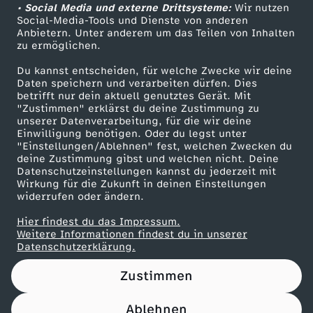
• Social Media und externe Drittsysteme:
Wir nutzen
k
ZDF Unternehmen
Social-Media-Tools und Dienste von anderen
Anbietern. Unter anderem um das Teilen von Inhalten
Karriere
zu ermöglichen.
w
Presseportal
Du kannst entscheiden, für welche Zwecke wir deine
e
ZDF goes Schule
Daten speichern und verarbeiten dürfen. Dies
betrifft nur dein aktuell genutztes Gerät. Mit
Werbefernsehen
"Zustimmen" erklärst du deine Zustimmung zu
r
unserer Datenverarbeitung, für die wir deine
Mainzelmännchen
Einwilligung benötigen. Oder du legst unter
"Einstellungen/Ablehnen" fest, welchen Zwecken du
k
deine Zustimmung gibst und welchen nicht. Deine
Datenschutzeinstellungen kannst du jederzeit mit
&
Wirkung für die Zukunft in deinen Einstellungen
widerrufen oder ändern.
C
Hier findest du das Impressum.
Partner
Weitere Informationen findest du in unserer
Datenschutzerklärung.
o
Zustimmen
.
Ablehnen