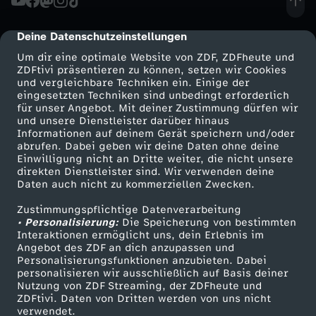
r
Deine Datenschutzeinstellungen
cmp-dialog-description
Um dir eine optimale Website von ZDF, ZDFheute und
r
ZDFtivi präsentieren zu können, setzen wir Cookies
und vergleichbare Techniken ein. Einige der
e
eingesetzten Techniken sind unbedingt erforderlich
für unser Angebot. Mit deiner Zustimmung dürfen wir
Mehr ZDF
Service
und unsere Dienstleister darüber hinaus
r
Informationen auf deinem Gerät speichern und/oder
ZDF-Apps
ZDFmitreden
abrufen. Dabei geben wir deine Daten ohne deine
Einwilligung nicht an Dritte weiter, die nicht unsere
o
Smart TV
Kontakt zum ZDF
direkten Dienstleister sind. Wir verwenden deine
Daten auch nicht zu kommerziellen Zwecken.
ZDFtext
Tickets
,
Zustimmungspflichtige Datenverarbeitung
Livestreams
Zuschauerservice
• Personalisierung:
Die Speicherung von bestimmten
B
Sendungen A-Z
Hilfe
Interaktionen ermöglicht uns, dein Erlebnis im
Angebot des ZDF an dich anzupassen und
TV-Programm
Personalisierungsfunktionen anzubieten. Dabei
a
personalisieren wir ausschließlich auf Basis deiner
Nutzung von ZDF Streaming, der ZDFheute und
c
ZDFtivi. Daten von Dritten werden von uns nicht
Das ZDF
verwendet.