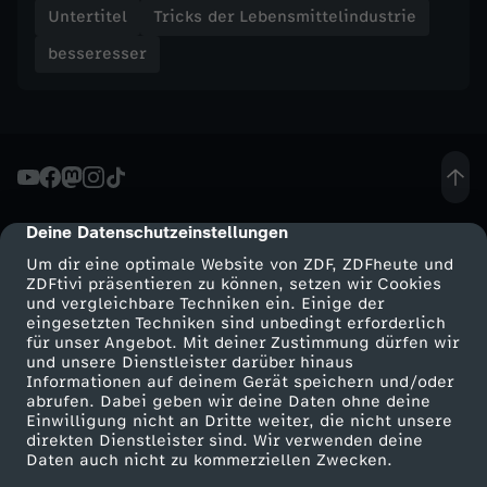
Untertitel
Tricks der Lebensmittelindustrie
s
besseresser
m
i
t
Deine Datenschutzeinstellungen
cmp-dialog-description
t
Um dir eine optimale Website von ZDF, ZDFheute und
ZDFtivi präsentieren zu können, setzen wir Cookies
e
und vergleichbare Techniken ein. Einige der
eingesetzten Techniken sind unbedingt erforderlich
für unser Angebot. Mit deiner Zustimmung dürfen wir
l
Mehr ZDF
Service
und unsere Dienstleister darüber hinaus
Informationen auf deinem Gerät speichern und/oder
ZDF-Apps
ZDFmitreden
abrufen. Dabei geben wir deine Daten ohne deine
i
Einwilligung nicht an Dritte weiter, die nicht unsere
Smart TV
Kontakt zum ZDF
direkten Dienstleister sind. Wir verwenden deine
n
Daten auch nicht zu kommerziellen Zwecken.
ZDFtext
Tickets