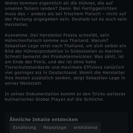
k
Woher kommen eigentlich all die Hühner, die auf
unseren Tellern landen? Denn: Bei Fertiggerichten
muss das – anders als bei frischem Fleisch – nicht auf
s
der Packung angegeben sein. Deshalb tut es auch kein
Hersteller.
d
Ausnahme: Der Hersteller Frosta schreibt, sein
Hähnchenfleisch komme aus Thailand. Warum?
e
Sebastian Lege reist nach Thailand, um sich selbst ein
Bild der Hühnerproduktion in Südostasien zu machen.
Schnell bemerkt der Produktentwickler: Was zählt, ist
r
am Ende der Preis, und der ist ohne hohe
Tierschutzstandards und maximale Effizienz natürlich
L
viel geringer als in Deutschland. Womit die Hersteller
ihre Kosten zusätzlich senken, zeigt Sebastian Lege in
seiner Werkstatt.
e
In seiner Dokumentation kommt er den Tricks weiterer
kulinarischer Global Player auf die Schliche.
b
e
Ähnliche Inhalte entdecken
Ernährung
Reportage
enthüllend
n