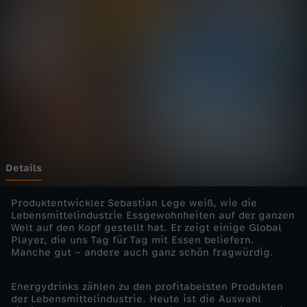
e
Wechseln zu: ZDFheute
r
L
e
b
e
Details
n
Produktentwickler Sebastian Lege weiß, wie die
Lebensmittelindustrie Essgewohnheiten auf der ganzen
Welt auf den Kopf gestellt hat. Er zeigt einige Global
s
Player, die uns Tag für Tag mit Essen beliefern.
Manche gut – andere auch ganz schön fragwürdig.
m
Energydrinks zählen zu den profitabelsten Produkten
i
der Lebensmittelindustrie. Heute ist die Auswahl