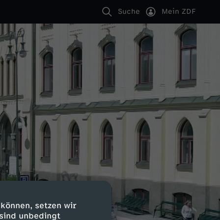
Suche
Mein ZDF
 können, setzen wir
 sind unbedingt