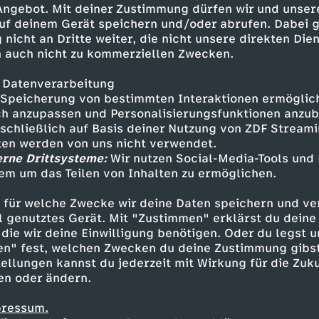
 Angebot. Mit deiner Zustimmung dürfen wir und unser
uf deinem Gerät speichern und/oder abrufen. Dabei 
 nicht an Dritte weiter, die nicht unsere direkten Dien
 auch nicht zu kommerziellen Zwecken.
 Datenverarbeitung
Speicherung von bestimmten Interaktionen ermöglicht
h anzupassen und Personalisierungsfunktionen anzub
sschließlich auf Basis deiner Nutzung von ZDF Stream
tten werden von uns nicht verwendet.
erne Drittsysteme:
Wir nutzen Social-Media-Tools und
em um das Teilen von Inhalten zu ermöglichen.
Inhalte entdecken
 für welche Zwecke wir deine Daten speichern und ver
ortage
innovativ
Twist
ell genutztes Gerät. Mit "Zustimmen" erklärst du dein
die wir deine Einwilligung benötigen. Oder du legst u
en" fest, welchen Zwecken du deine Zustimmung gibst
ellungen kannst du jederzeit mit Wirkung für die Zuku
en oder ändern.
pressum.