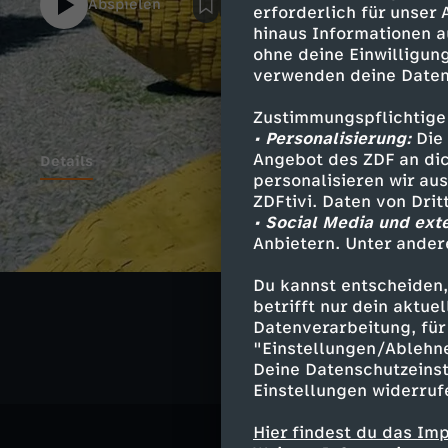
Abspielen
erforderlich für unser
hinaus Informationen a
ohne deine Einwilligung
verwenden deine Daten
Zustimmungspflichtige
• Personalisierung:
Die 
Angebot des ZDF an dic
Details
personalisieren wir au
ZDFtivi. Daten von Dri
• Social Media und ext
Anbietern. Unter ander
Ähnliche 
Du kannst entscheiden,
Kultur
Rep
betrifft nur dein aktu
Datenverarbeitung, für 
"Einstellungen/Ablehn
Deine Datenschutzeinst
Einstellungen widerruf
Hier findest du das Im