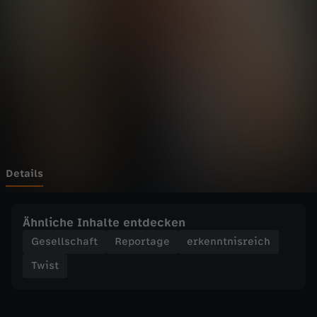
w
i
s
t
-
D
Details
i
Ähnliche Inhalte entdecken
e
Gesellschaft
Reportage
erkenntnisreich
Twist
K
u