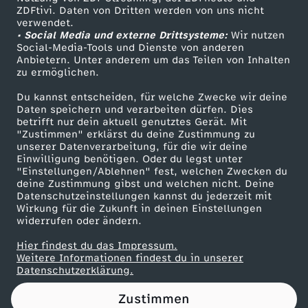
ZDFtivi. Daten von Dritten werden von uns nicht
c
Das ZDF
verwendet.
• Social Media und externe Drittsysteme:
Wir nutzen
ZDF Unternehmen
h
Social-Media-Tools und Dienste von anderen
Anbietern. Unter anderem um das Teilen von Inhalten
Karriere
zu ermöglichen.
t
Presseportal
Du kannst entscheiden, für welche Zwecke wir deine
ZDF goes Schule
Daten speichern und verarbeiten dürfen. Dies
i
betrifft nur dein aktuell genutztes Gerät. Mit
Werbefernsehen
"Zustimmen" erklärst du deine Zustimmung zu
g
unserer Datenverarbeitung, für die wir deine
Mainzelmännchen
Einwilligung benötigen. Oder du legst unter
"Einstellungen/Ablehnen" fest, welchen Zwecken du
k
deine Zustimmung gibst und welchen nicht. Deine
Datenschutzeinstellungen kannst du jederzeit mit
Wirkung für die Zukunft in deinen Einstellungen
e
widerrufen oder ändern.
i
Hier findest du das Impressum.
Partner
Weitere Informationen findest du in unserer
Datenschutzerklärung.
t
Zustimmen