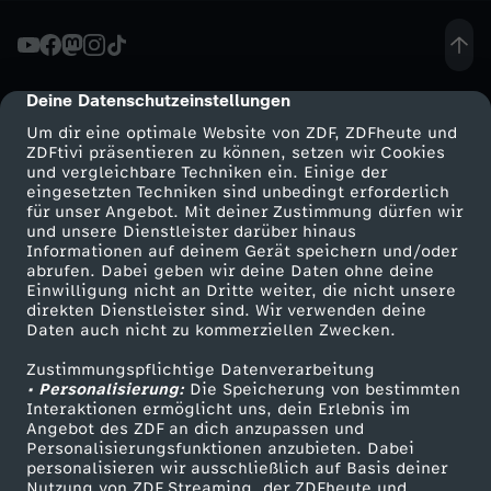
n
s
Deine Datenschutzeinstellungen
cmp-dialog-description
Um dir eine optimale Website von ZDF, ZDFheute und
t
ZDFtivi präsentieren zu können, setzen wir Cookies
und vergleichbare Techniken ein. Einige der
eingesetzten Techniken sind unbedingt erforderlich
d
für unser Angebot. Mit deiner Zustimmung dürfen wir
Mehr ZDF
Service
und unsere Dienstleister darüber hinaus
e
Informationen auf deinem Gerät speichern und/oder
ZDF-Apps
ZDFmitreden
abrufen. Dabei geben wir deine Daten ohne deine
Einwilligung nicht an Dritte weiter, die nicht unsere
r
Smart TV
Kontakt zum ZDF
direkten Dienstleister sind. Wir verwenden deine
Daten auch nicht zu kommerziellen Zwecken.
ZDFtext
Tickets
L
Zustimmungspflichtige Datenverarbeitung
Livestreams
Zuschauerservice
• Personalisierung:
Die Speicherung von bestimmten
e
Sendungen A-Z
Hilfe
Interaktionen ermöglicht uns, dein Erlebnis im
Angebot des ZDF an dich anzupassen und
TV-Programm
Personalisierungsfunktionen anzubieten. Dabei
i
personalisieren wir ausschließlich auf Basis deiner
Nutzung von ZDF Streaming, der ZDFheute und