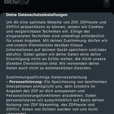
i
Deine Datenschutzeinstellungen
cmp-dialog-description
b
Um dir eine optimale Website von ZDF, ZDFheute und
ZDFtivi präsentieren zu können, setzen wir Cookies
und vergleichbare Techniken ein. Einige der
e
eingesetzten Techniken sind unbedingt erforderlich
für unser Angebot. Mit deiner Zustimmung dürfen wir
Mehr ZDF
Service
und unsere Dienstleister darüber hinaus
s
Informationen auf deinem Gerät speichern und/oder
ZDF-Apps
ZDFmitreden
abrufen. Dabei geben wir deine Daten ohne deine
?
Einwilligung nicht an Dritte weiter, die nicht unsere
Smart TV
Kontakt zum ZDF
direkten Dienstleister sind. Wir verwenden deine
Daten auch nicht zu kommerziellen Zwecken.
ZDFtext
Tickets
N
Zustimmungspflichtige Datenverarbeitung
Livestreams
Zuschauerservice
• Personalisierung:
e
Die Speicherung von bestimmten
Sendungen A-Z
Hilfe
Interaktionen ermöglicht uns, dein Erlebnis im
Angebot des ZDF an dich anzupassen und
TV-Programm
u
Personalisierungsfunktionen anzubieten. Dabei
personalisieren wir ausschließlich auf Basis deiner
Nutzung von ZDF Streaming, der ZDFheute und
e
ZDFtivi. Daten von Dritten werden von uns nicht
Das ZDF
verwendet.