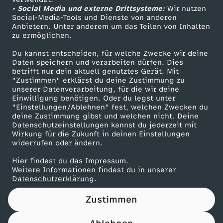
• Social Media und externe Drittsysteme:
s
Wir nutzen
ZDF Unternehmen
Social-Media-Tools und Dienste von anderen
Anbietern. Unter anderem um das Teilen von Inhalten
Karriere
L
zu ermöglichen.
Presseportal
Du kannst entscheiden, für welche Zwecke wir deine
e
ZDF goes Schule
Daten speichern und verarbeiten dürfen. Dies
betrifft nur dein aktuell genutztes Gerät. Mit
Werbefernsehen
"Zustimmen" erklärst du deine Zustimmung zu
b
unserer Datenverarbeitung, für die wir deine
Mainzelmännchen
Einwilligung benötigen. Oder du legst unter
e
"Einstellungen/Ablehnen" fest, welchen Zwecken du
deine Zustimmung gibst und welchen nicht. Deine
Datenschutzeinstellungen kannst du jederzeit mit
n
Wirkung für die Zukunft in deinen Einstellungen
widerrufen oder ändern.
f
Hier findest du das Impressum.
Partner
Weitere Informationen findest du in unserer
ü
Datenschutzerklärung.
Zustimmen
r