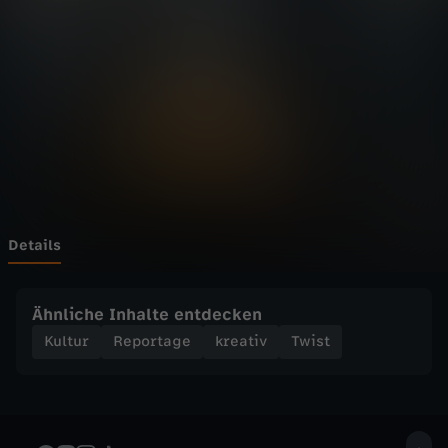
w
i
s
t
-
H
Details
o
Ähnliche Inhalte entdecken
l
Kultur
Reportage
kreativ
Twist
y
V