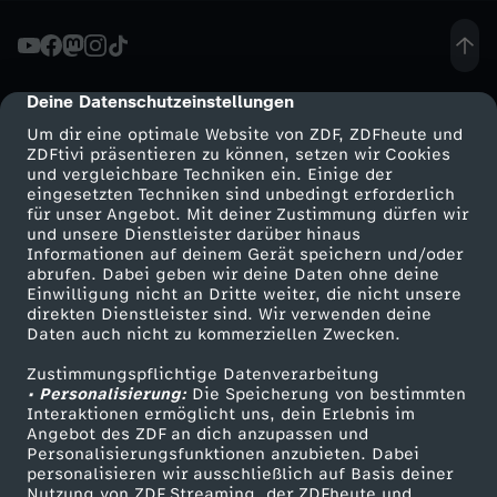
f
l
Deine Datenschutzeinstellungen
cmp-dialog-description
Um dir eine optimale Website von ZDF, ZDFheute und
o
ZDFtivi präsentieren zu können, setzen wir Cookies
und vergleichbare Techniken ein. Einige der
eingesetzten Techniken sind unbedingt erforderlich
s
für unser Angebot. Mit deiner Zustimmung dürfen wir
Mehr ZDF
Service
und unsere Dienstleister darüber hinaus
-
Informationen auf deinem Gerät speichern und/oder
ZDF-Apps
ZDFmitreden
abrufen. Dabei geben wir deine Daten ohne deine
Einwilligung nicht an Dritte weiter, die nicht unsere
W
Smart TV
Kontakt zum ZDF
direkten Dienstleister sind. Wir verwenden deine
Daten auch nicht zu kommerziellen Zwecken.
ZDFtext
Tickets
a
Zustimmungspflichtige Datenverarbeitung
Livestreams
Zuschauerservice
• Personalisierung:
Die Speicherung von bestimmten
s
Sendungen A-Z
Hilfe
Interaktionen ermöglicht uns, dein Erlebnis im
Angebot des ZDF an dich anzupassen und
TV-Programm
Personalisierungsfunktionen anzubieten. Dabei
r
personalisieren wir ausschließlich auf Basis deiner
Nutzung von ZDF Streaming, der ZDFheute und