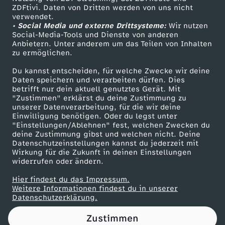
ZDFtivi. Daten von Dritten werden von uns nicht
a
Das ZDF
verwendet.
• Social Media und externe Drittsysteme:
Wir nutzen
ZDF Unternehmen
u
Social-Media-Tools und Dienste von anderen
Anbietern. Unter anderem um das Teilen von Inhalten
Karriere
zu ermöglichen.
b
Presseportal
Du kannst entscheiden, für welche Zwecke wir deine
ZDF goes Schule
Daten speichern und verarbeiten dürfen. Dies
t
betrifft nur dein aktuell genutztes Gerät. Mit
Werbefernsehen
"Zustimmen" erklärst du deine Zustimmung zu
u
unserer Datenverarbeitung, für die wir deine
Mainzelmännchen
Einwilligung benötigen. Oder du legst unter
"Einstellungen/Ablehnen" fest, welchen Zwecken du
n
deine Zustimmung gibst und welchen nicht. Deine
Datenschutzeinstellungen kannst du jederzeit mit
Wirkung für die Zukunft in deinen Einstellungen
s
widerrufen oder ändern.
d
Hier findest du das Impressum.
Partner
Weitere Informationen findest du in unserer
Datenschutzerklärung.
i
Zustimmen