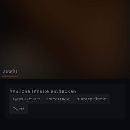
w
Wechseln zu: ZDFheute
i
s
t
-
S
Details
c
Ähnliche Inhalte entdecken
h
Gesellschaft
Reportage
hintergründig
Twist
l
a