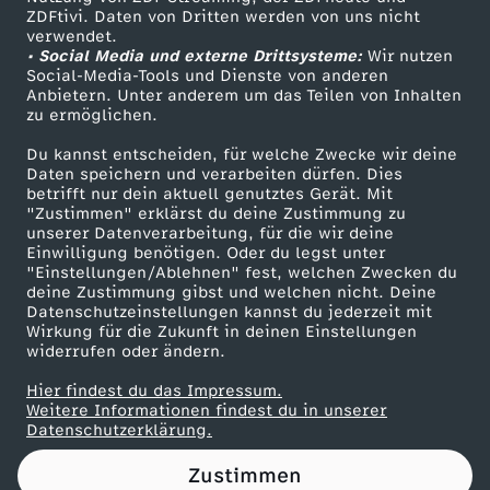
ZDFtivi. Daten von Dritten werden von uns nicht
i
Das ZDF
verwendet.
• Social Media und externe Drittsysteme:
Wir nutzen
ZDF Unternehmen
c
Social-Media-Tools und Dienste von anderen
Anbietern. Unter anderem um das Teilen von Inhalten
Karriere
zu ermöglichen.
h
Presseportal
Du kannst entscheiden, für welche Zwecke wir deine
ZDF goes Schule
Daten speichern und verarbeiten dürfen. Dies
?
betrifft nur dein aktuell genutztes Gerät. Mit
Werbefernsehen
"Zustimmen" erklärst du deine Zustimmung zu
unserer Datenverarbeitung, für die wir deine
Mainzelmännchen
Einwilligung benötigen. Oder du legst unter
"Einstellungen/Ablehnen" fest, welchen Zwecken du
deine Zustimmung gibst und welchen nicht. Deine
Datenschutzeinstellungen kannst du jederzeit mit
Wirkung für die Zukunft in deinen Einstellungen
widerrufen oder ändern.
Hier findest du das Impressum.
Partner
Weitere Informationen findest du in unserer
Datenschutzerklärung.
Zustimmen