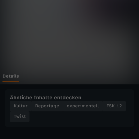
w
i
s
t
-
S
Details
c
Ähnliche Inhalte entdecken
h
Kultur
Reportage
experimentell
FSK 12
Twist
a
m