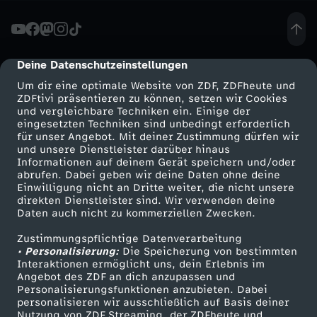
l
o
Deine Datenschutzeinstellungen
cmp-dialog-description
Um dir eine optimale Website von ZDF, ZDFheute und
s
ZDFtivi präsentieren zu können, setzen wir Cookies
und vergleichbare Techniken ein. Einige der
eingesetzten Techniken sind unbedingt erforderlich
g
für unser Angebot. Mit deiner Zustimmung dürfen wir
Mehr ZDF
Service
und unsere Dienstleister darüber hinaus
l
Informationen auf deinem Gerät speichern und/oder
ZDF-Apps
ZDFmitreden
abrufen. Dabei geben wir deine Daten ohne deine
Einwilligung nicht an Dritte weiter, die nicht unsere
ü
Smart TV
Kontakt zum ZDF
direkten Dienstleister sind. Wir verwenden deine
Daten auch nicht zu kommerziellen Zwecken.
ZDFtext
Tickets
c
Zustimmungspflichtige Datenverarbeitung
Livestreams
Zuschauerservice
• Personalisierung:
Die Speicherung von bestimmten
k
Sendungen A-Z
Hilfe
Interaktionen ermöglicht uns, dein Erlebnis im
Angebot des ZDF an dich anzupassen und
TV-Programm
Personalisierungsfunktionen anzubieten. Dabei
l
personalisieren wir ausschließlich auf Basis deiner
Nutzung von ZDF Streaming, der ZDFheute und