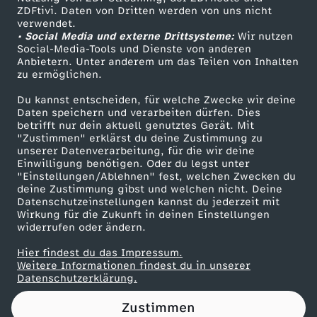
ZDFtivi. Daten von Dritten werden von uns nicht
L
Das ZDF
verwendet.
• Social Media und externe Drittsysteme:
Wir nutzen
ZDF Unternehmen
u
Social-Media-Tools und Dienste von anderen
Anbietern. Unter anderem um das Teilen von Inhalten
Karriere
zu ermöglichen.
c
Presseportal
Du kannst entscheiden, für welche Zwecke wir deine
ZDF goes Schule
Daten speichern und verarbeiten dürfen. Dies
i
betrifft nur dein aktuell genutztes Gerät. Mit
Werbefernsehen
"Zustimmen" erklärst du deine Zustimmung zu
e
unserer Datenverarbeitung, für die wir deine
Mainzelmännchen
Einwilligung benötigen. Oder du legst unter
"Einstellungen/Ablehnen" fest, welchen Zwecken du
-
deine Zustimmung gibst und welchen nicht. Deine
Datenschutzeinstellungen kannst du jederzeit mit
Wirkung für die Zukunft in deinen Einstellungen
K
widerrufen oder ändern.
i
Hier findest du das Impressum.
Partner
Weitere Informationen findest du in unserer
Datenschutzerklärung.
t
Zustimmen