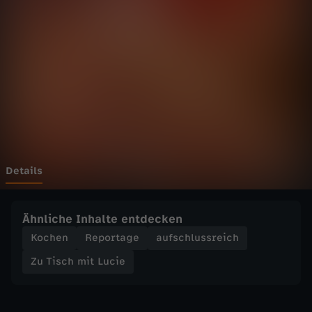
m
Wechseln zu: ZDFheute
i
t
L
u
c
Details
i
Ähnliche Inhalte entdecken
e
Kochen
Reportage
aufschlussreich
Zu Tisch mit Lucie
-
Z