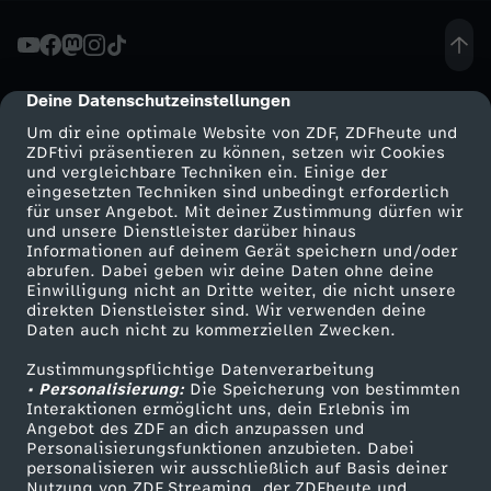
u
T
Deine Datenschutzeinstellungen
cmp-dialog-description
Um dir eine optimale Website von ZDF, ZDFheute und
i
ZDFtivi präsentieren zu können, setzen wir Cookies
und vergleichbare Techniken ein. Einige der
eingesetzten Techniken sind unbedingt erforderlich
s
für unser Angebot. Mit deiner Zustimmung dürfen wir
Mehr ZDF
Service
und unsere Dienstleister darüber hinaus
c
Informationen auf deinem Gerät speichern und/oder
ZDF-Apps
ZDFmitreden
abrufen. Dabei geben wir deine Daten ohne deine
Einwilligung nicht an Dritte weiter, die nicht unsere
h
Smart TV
Kontakt zum ZDF
direkten Dienstleister sind. Wir verwenden deine
Daten auch nicht zu kommerziellen Zwecken.
ZDFtext
Tickets
m
Zustimmungspflichtige Datenverarbeitung
Livestreams
Zuschauerservice
• Personalisierung:
Die Speicherung von bestimmten
i
Sendungen A-Z
Hilfe
Interaktionen ermöglicht uns, dein Erlebnis im
Angebot des ZDF an dich anzupassen und
TV-Programm
Personalisierungsfunktionen anzubieten. Dabei
t
personalisieren wir ausschließlich auf Basis deiner
Nutzung von ZDF Streaming, der ZDFheute und