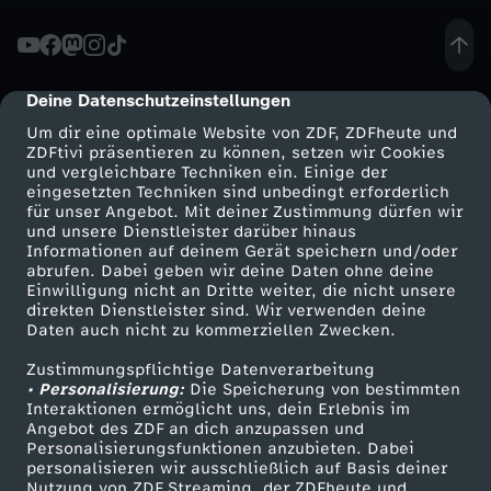
u
T
Deine Datenschutzeinstellungen
cmp-dialog-description
Um dir eine optimale Website von ZDF, ZDFheute und
i
ZDFtivi präsentieren zu können, setzen wir Cookies
und vergleichbare Techniken ein. Einige der
eingesetzten Techniken sind unbedingt erforderlich
s
für unser Angebot. Mit deiner Zustimmung dürfen wir
Mehr ZDF
Service
und unsere Dienstleister darüber hinaus
c
Informationen auf deinem Gerät speichern und/oder
ZDF-Apps
ZDFmitreden
abrufen. Dabei geben wir deine Daten ohne deine
Einwilligung nicht an Dritte weiter, die nicht unsere
h
Smart TV
Kontakt zum ZDF
direkten Dienstleister sind. Wir verwenden deine
Daten auch nicht zu kommerziellen Zwecken.
ZDFtext
Tickets
m
Zustimmungspflichtige Datenverarbeitung
Livestreams
Zuschauerservice
• Personalisierung:
Die Speicherung von bestimmten
i
Sendungen A-Z
Hilfe
Interaktionen ermöglicht uns, dein Erlebnis im
Angebot des ZDF an dich anzupassen und
TV-Programm
Personalisierungsfunktionen anzubieten. Dabei
t
personalisieren wir ausschließlich auf Basis deiner
Nutzung von ZDF Streaming, der ZDFheute und