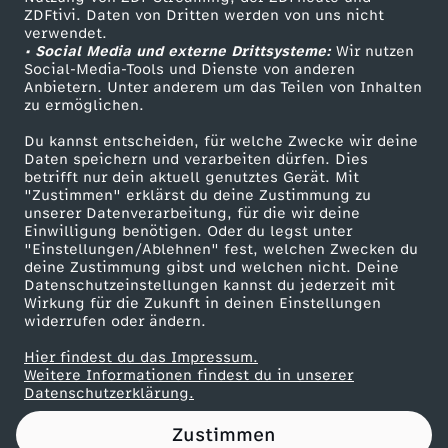
ZDFtivi. Daten von Dritten werden von uns nicht
L
Das ZDF
verwendet.
• Social Media und externe Drittsysteme:
Wir nutzen
ZDF Unternehmen
u
Social-Media-Tools und Dienste von anderen
Anbietern. Unter anderem um das Teilen von Inhalten
Karriere
zu ermöglichen.
c
Presseportal
Du kannst entscheiden, für welche Zwecke wir deine
ZDF goes Schule
Daten speichern und verarbeiten dürfen. Dies
i
betrifft nur dein aktuell genutztes Gerät. Mit
Werbefernsehen
"Zustimmen" erklärst du deine Zustimmung zu
e
unserer Datenverarbeitung, für die wir deine
Mainzelmännchen
Einwilligung benötigen. Oder du legst unter
"Einstellungen/Ablehnen" fest, welchen Zwecken du
-
deine Zustimmung gibst und welchen nicht. Deine
Datenschutzeinstellungen kannst du jederzeit mit
Wirkung für die Zukunft in deinen Einstellungen
K
widerrufen oder ändern.
i
Hier findest du das Impressum.
Partner
Weitere Informationen findest du in unserer
Datenschutzerklärung.
t
Zustimmen