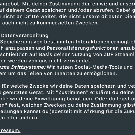
 Angebot. Mit deiner Zustimmung dürfen wir und unser
uf deinem Gerät speichern und/oder abrufen. Dabei 
 nicht an Dritte weiter, die nicht unsere direkten Dien
 auch nicht zu kommerziellen Zwecken.
 Datenverarbeitung
Speicherung von bestimmten Interaktionen ermöglicht
h anzupassen und Personalisierungsfunktionen anzub
sschließlich auf Basis deiner Nutzung von ZDF Stream
tten werden von uns nicht verwendet.
erne Drittsysteme:
Wir nutzen Social-Media-Tools und
em um das Teilen von Inhalten zu ermöglichen.
Inhalte entdecken
 für welche Zwecke wir deine Daten speichern und ver
t
Reportage
informativ
ICH bin ICH
ell genutztes Gerät. Mit "Zustimmen" erklärst du dein
die wir deine Einwilligung benötigen. Oder du legst u
en" fest, welchen Zwecken du deine Zustimmung gibst
ellungen kannst du jederzeit mit Wirkung für die Zuku
en oder ändern.
pressum.