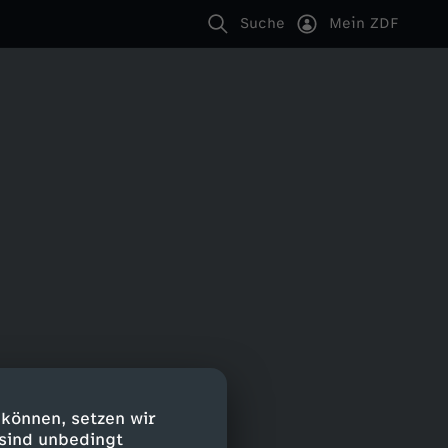
Suche
Mein ZDF
 können, setzen wir
 sind unbedingt