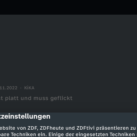
11.2022
KiKA
st platt und muss geflickt
zeinstellungen
cription
ebsite von ZDF, ZDFheute und ZDFtivi präsentieren zu
are Techniken ein. Einige der eingesetzten Techniken