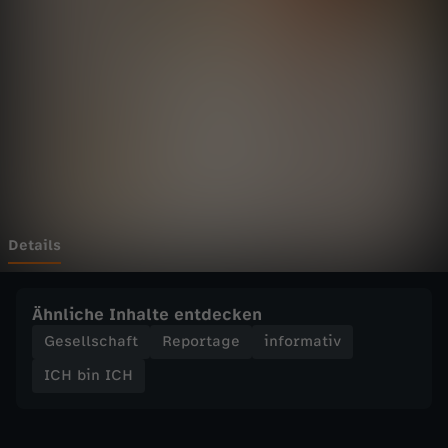
C
H
-
B
e
l
Details
a
Ähnliche Inhalte entdecken
m
Gesellschaft
Reportage
informativ
ICH bin ICH
a
c