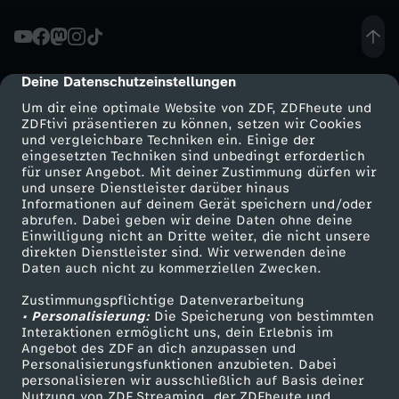
h
t
Deine Datenschutzeinstellungen
cmp-dialog-description
Um dir eine optimale Website von ZDF, ZDFheute und
J
ZDFtivi präsentieren zu können, setzen wir Cookies
und vergleichbare Techniken ein. Einige der
eingesetzten Techniken sind unbedingt erforderlich
u
für unser Angebot. Mit deiner Zustimmung dürfen wir
Mehr ZDF
Service
und unsere Dienstleister darüber hinaus
d
Informationen auf deinem Gerät speichern und/oder
ZDF-Apps
ZDFmitreden
abrufen. Dabei geben wir deine Daten ohne deine
Einwilligung nicht an Dritte weiter, die nicht unsere
o
Smart TV
Kontakt zum ZDF
direkten Dienstleister sind. Wir verwenden deine
Daten auch nicht zu kommerziellen Zwecken.
ZDFtext
Tickets
Zustimmungspflichtige Datenverarbeitung
Livestreams
Zuschauerservice
• Personalisierung:
Die Speicherung von bestimmten
Sendungen A-Z
Hilfe
Interaktionen ermöglicht uns, dein Erlebnis im
Angebot des ZDF an dich anzupassen und
TV-Programm
Personalisierungsfunktionen anzubieten. Dabei
personalisieren wir ausschließlich auf Basis deiner
Nutzung von ZDF Streaming, der ZDFheute und