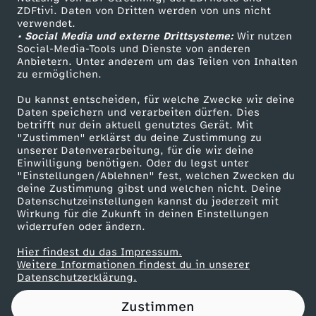
ZDFtivi. Daten von Dritten werden von uns nicht
Das ZDF
verwendet.
• Social Media und externe Drittsysteme:
Wir nutzen
ZDF Unternehmen
Social-Media-Tools und Dienste von anderen
Anbietern. Unter anderem um das Teilen von Inhalten
Karriere
zu ermöglichen.
Presseportal
Du kannst entscheiden, für welche Zwecke wir deine
ZDF goes Schule
Daten speichern und verarbeiten dürfen. Dies
betrifft nur dein aktuell genutztes Gerät. Mit
Werbefernsehen
"Zustimmen" erklärst du deine Zustimmung zu
unserer Datenverarbeitung, für die wir deine
Mainzelmännchen
Einwilligung benötigen. Oder du legst unter
"Einstellungen/Ablehnen" fest, welchen Zwecken du
deine Zustimmung gibst und welchen nicht. Deine
Datenschutzeinstellungen kannst du jederzeit mit
Wirkung für die Zukunft in deinen Einstellungen
widerrufen oder ändern.
Hier findest du das Impressum.
Partner
Weitere Informationen findest du in unserer
Datenschutzerklärung.
Zustimmen