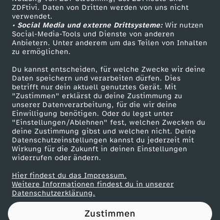
ZDFtivi. Daten von Dritten werden von uns nicht
l
Das ZDF
verwendet.
• Social Media und externe Drittsysteme:
Wir nutzen
ZDF Unternehmen
-
Social-Media-Tools und Dienste von anderen
Anbietern. Unter anderem um das Teilen von Inhalten
Karriere
zu ermöglichen.
M
Presseportal
Du kannst entscheiden, für welche Zwecke wir deine
ZDF goes Schule
Daten speichern und verarbeiten dürfen. Dies
a
betrifft nur dein aktuell genutztes Gerät. Mit
Werbefernsehen
"Zustimmen" erklärst du deine Zustimmung zu
r
unserer Datenverarbeitung, für die wir deine
Mainzelmännchen
Einwilligung benötigen. Oder du legst unter
"Einstellungen/Ablehnen" fest, welchen Zwecken du
a
deine Zustimmung gibst und welchen nicht. Deine
Datenschutzeinstellungen kannst du jederzeit mit
Wirkung für die Zukunft in deinen Einstellungen
t
widerrufen oder ändern.
h
Hier findest du das Impressum.
Partner
Weitere Informationen findest du in unserer
Datenschutzerklärung.
o
Zustimmen