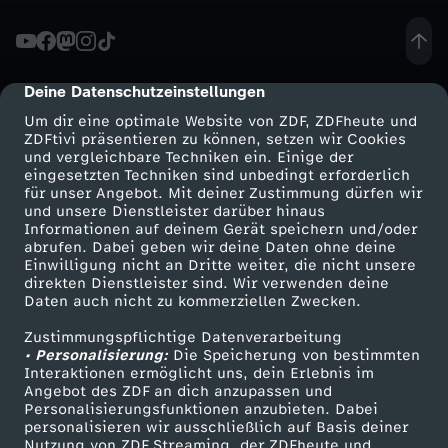
u
f
Deine Datenschutzeinstellungen
cmp-dialog-description
Um dir eine optimale Website von ZDF, ZDFheute und
t
ZDFtivi präsentieren zu können, setzen wir Cookies
und vergleichbare Techniken ein. Einige der
eingesetzten Techniken sind unbedingt erforderlich
Z
für unser Angebot. Mit deiner Zustimmung dürfen wir
Mehr ZDF
Service
und unsere Dienstleister darüber hinaus
e
Informationen auf deinem Gerät speichern und/oder
ZDF-Apps
ZDFmitreden
abrufen. Dabei geben wir deine Daten ohne deine
Einwilligung nicht an Dritte weiter, die nicht unsere
h
Smart TV
Kontakt zum ZDF
direkten Dienstleister sind. Wir verwenden deine
Daten auch nicht zu kommerziellen Zwecken.
ZDFtext
Tickets
n
Zustimmungspflichtige Datenverarbeitung
Livestreams
Zuschauerservice
• Personalisierung:
Die Speicherung von bestimmten
t
Sendungen A-Z
Hilfe
Interaktionen ermöglicht uns, dein Erlebnis im
Angebot des ZDF an dich anzupassen und
TV-Programm
Personalisierungsfunktionen anzubieten. Dabei
e
personalisieren wir ausschließlich auf Basis deiner
Nutzung von ZDF Streaming, der ZDFheute und