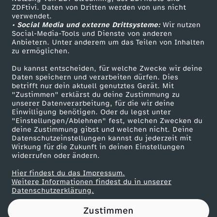
ZDFtivi. Daten von Dritten werden von uns nicht
t
Das ZDF
verwendet.
• Social Media und externe Drittsysteme:
Wir nutzen
ZDF Unternehmen
r
Social-Media-Tools und Dienste von anderen
Anbietern. Unter anderem um das Teilen von Inhalten
Karriere
zu ermöglichen.
i
Presseportal
Du kannst entscheiden, für welche Zwecke wir deine
ZDF goes Schule
Daten speichern und verarbeiten dürfen. Dies
c
betrifft nur dein aktuell genutztes Gerät. Mit
Werbefernsehen
"Zustimmen" erklärst du deine Zustimmung zu
k
unserer Datenverarbeitung, für die wir deine
Mainzelmännchen
Einwilligung benötigen. Oder du legst unter
"Einstellungen/Ablehnen" fest, welchen Zwecken du
s
deine Zustimmung gibst und welchen nicht. Deine
Datenschutzeinstellungen kannst du jederzeit mit
Wirkung für die Zukunft in deinen Einstellungen
widerrufen oder ändern.
Hier findest du das Impressum.
Partner
Weitere Informationen findest du in unserer
Datenschutzerklärung.
Zustimmen