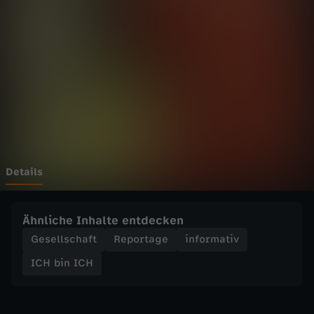
C
H
-
M
i
l
Details
a
Ähnliche Inhalte entdecken
n
Gesellschaft
Reportage
informativ
ICH bin ICH
u
n