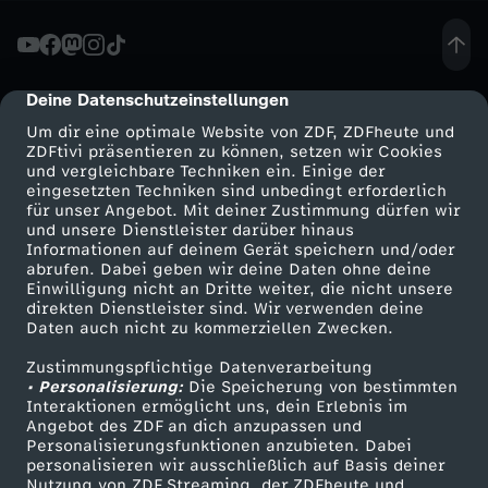
d
d
Deine Datenschutzeinstellungen
cmp-dialog-description
Um dir eine optimale Website von ZDF, ZDFheute und
i
ZDFtivi präsentieren zu können, setzen wir Cookies
und vergleichbare Techniken ein. Einige der
eingesetzten Techniken sind unbedingt erforderlich
e
für unser Angebot. Mit deiner Zustimmung dürfen wir
Mehr ZDF
Service
und unsere Dienstleister darüber hinaus
H
Informationen auf deinem Gerät speichern und/oder
ZDF-Apps
ZDFmitreden
abrufen. Dabei geben wir deine Daten ohne deine
Einwilligung nicht an Dritte weiter, die nicht unsere
u
Smart TV
Kontakt zum ZDF
direkten Dienstleister sind. Wir verwenden deine
Daten auch nicht zu kommerziellen Zwecken.
ZDFtext
Tickets
n
Zustimmungspflichtige Datenverarbeitung
Livestreams
Zuschauerservice
• Personalisierung:
Die Speicherung von bestimmten
d
Sendungen A-Z
Hilfe
Interaktionen ermöglicht uns, dein Erlebnis im
Angebot des ZDF an dich anzupassen und
TV-Programm
Personalisierungsfunktionen anzubieten. Dabei
e
personalisieren wir ausschließlich auf Basis deiner
Nutzung von ZDF Streaming, der ZDFheute und