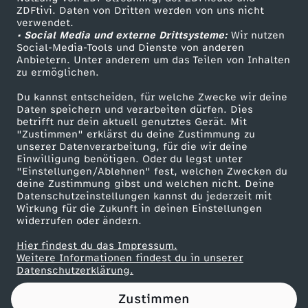
ZDFtivi. Daten von Dritten werden von uns nicht
d
Das ZDF
verwendet.
• Social Media und externe Drittsysteme:
Wir nutzen
ZDF Unternehmen
e
Social-Media-Tools und Dienste von anderen
Anbietern. Unter anderem um das Teilen von Inhalten
Karriere
zu ermöglichen.
n
Presseportal
Du kannst entscheiden, für welche Zwecke wir deine
ZDF goes Schule
Daten speichern und verarbeiten dürfen. Dies
b
betrifft nur dein aktuell genutztes Gerät. Mit
Werbefernsehen
"Zustimmen" erklärst du deine Zustimmung zu
a
unserer Datenverarbeitung, für die wir deine
Mainzelmännchen
Einwilligung benötigen. Oder du legst unter
"Einstellungen/Ablehnen" fest, welchen Zwecken du
u
deine Zustimmung gibst und welchen nicht. Deine
Datenschutzeinstellungen kannst du jederzeit mit
Wirkung für die Zukunft in deinen Einstellungen
m
widerrufen oder ändern.
Hier findest du das Impressum.
Partner
Weitere Informationen findest du in unserer
Datenschutzerklärung.
Zustimmen