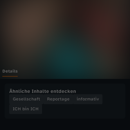
C
H
-
N
o
r
Details
a
Ähnliche Inhalte entdecken
u
Gesellschaft
Reportage
informativ
ICH bin ICH
n
d