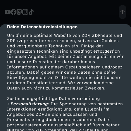
d
e
Deine Datenschutzeinstellungen
cmp-dialog-description
Um dir eine optimale Website von ZDF, ZDFheute und
r
ZDFtivi präsentieren zu können, setzen wir Cookies
und vergleichbare Techniken ein. Einige der
eingesetzten Techniken sind unbedingt erforderlich
L
für unser Angebot. Mit deiner Zustimmung dürfen wir
Mehr ZDF
Service
und unsere Dienstleister darüber hinaus
i
Informationen auf deinem Gerät speichern und/oder
ZDF-Apps
ZDFmitreden
abrufen. Dabei geben wir deine Daten ohne deine
Einwilligung nicht an Dritte weiter, die nicht unsere
m
Smart TV
Kontakt zum ZDF
direkten Dienstleister sind. Wir verwenden deine
Daten auch nicht zu kommerziellen Zwecken.
ZDFtext
Tickets
o
Zustimmungspflichtige Datenverarbeitung
Livestreams
Zuschauerservice
• Personalisierung:
Die Speicherung von bestimmten
n
Sendungen A-Z
Hilfe
Interaktionen ermöglicht uns, dein Erlebnis im
Angebot des ZDF an dich anzupassen und
TV-Programm
Personalisierungsfunktionen anzubieten. Dabei
a
personalisieren wir ausschließlich auf Basis deiner
Nutzung von ZDF Streaming, der ZDFheute und