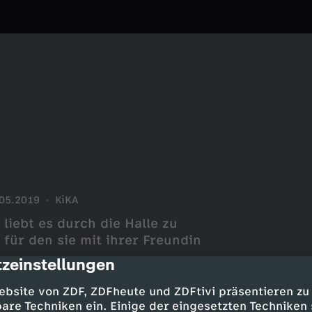
05.2019
KiKA
 liebt es durch die Halle zu
, für den sie mit ihrer Freundin
zeinstellungen
cription
ebsite von ZDF, ZDFheute und ZDFtivi präsentieren zu
are Techniken ein. Einige der eingesetzten Techniken