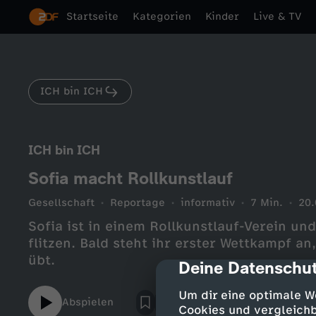
Startseite
Kategorien
Kinder
Live & TV
ICH bin ICH
ICH bin ICH
Sofia macht Rollkunstlauf
Gesellschaft
Reportage
informativ
7 Min.
20.
Sofia ist in einem Rollkunstlauf-Verein und
flitzen. Bald steht ihr erster Wettkampf an
übt.
Deine Datenschut
cmp-dialog-des
Um dir eine optimale W
Abspielen
Cookies und vergleichb