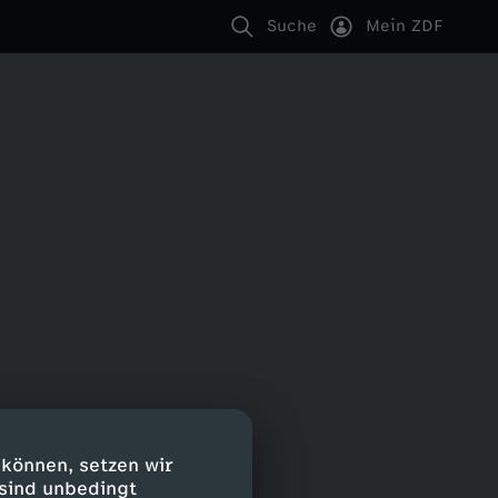
Suche
Mein ZDF
 können, setzen wir
 sind unbedingt