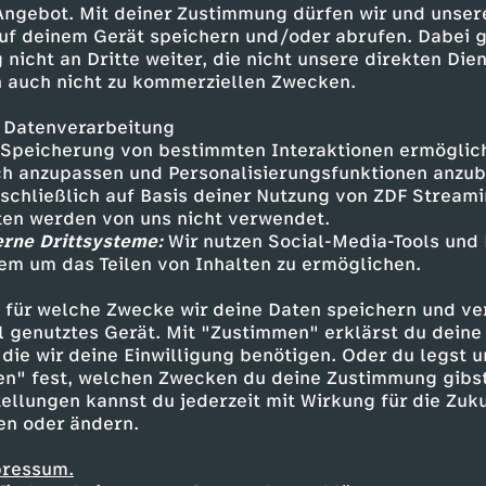
 Angebot. Mit deiner Zustimmung dürfen wir und unser
uf deinem Gerät speichern und/oder abrufen. Dabei 
 nicht an Dritte weiter, die nicht unsere direkten Dien
 auch nicht zu kommerziellen Zwecken.
 Datenverarbeitung
Speicherung von bestimmten Interaktionen ermöglicht
h anzupassen und Personalisierungsfunktionen anzub
sschließlich auf Basis deiner Nutzung von ZDF Stream
tten werden von uns nicht verwendet.
erne Drittsysteme:
Wir nutzen Social-Media-Tools und
em um das Teilen von Inhalten zu ermöglichen.
Inhalte entdecken
 für welche Zwecke wir deine Daten speichern und ver
t
Reportage
informativ
ICH bin ICH
ell genutztes Gerät. Mit "Zustimmen" erklärst du dein
die wir deine Einwilligung benötigen. Oder du legst u
en" fest, welchen Zwecken du deine Zustimmung gibst
ellungen kannst du jederzeit mit Wirkung für die Zuku
en oder ändern.
pressum.