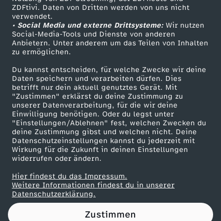
ZDFtivi. Daten von Dritten werden von uns nicht
g
Das ZDF
verwendet.
• Social Media und externe Drittsysteme:
Wir nutzen
ZDF Unternehmen
z
Social-Media-Tools und Dienste von anderen
Anbietern. Unter anderem um das Teilen von Inhalten
Karriere
zu ermöglichen.
e
Presseportal
Du kannst entscheiden, für welche Zwecke wir deine
ZDF goes Schule
Daten speichern und verarbeiten dürfen. Dies
u
betrifft nur dein aktuell genutztes Gerät. Mit
Werbefernsehen
"Zustimmen" erklärst du deine Zustimmung zu
g
unserer Datenverarbeitung, für die wir deine
Mainzelmännchen
Einwilligung benötigen. Oder du legst unter
"Einstellungen/Ablehnen" fest, welchen Zwecken du
deine Zustimmung gibst und welchen nicht. Deine
Datenschutzeinstellungen kannst du jederzeit mit
Wirkung für die Zukunft in deinen Einstellungen
widerrufen oder ändern.
Hier findest du das Impressum.
Partner
Weitere Informationen findest du in unserer
Datenschutzerklärung.
Zustimmen