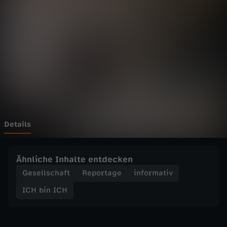
C
H
-
T
a
a
Details
v
Ähnliche Inhalte entdecken
i
Gesellschaft
Reportage
informativ
ICH bin ICH
s
p