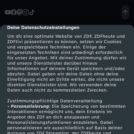
i
e
Deine Datenschutzeinstellungen
cmp-dialog-description
Um dir eine optimale Website von ZDF, ZDFheute und
l
ZDFtivi präsentieren zu können, setzen wir Cookies
und vergleichbare Techniken ein. Einige der
eingesetzten Techniken sind unbedingt erforderlich
t
für unser Angebot. Mit deiner Zustimmung dürfen wir
Mehr ZDF
Service
und unsere Dienstleister darüber hinaus
S
Informationen auf deinem Gerät speichern und/oder
ZDF-Apps
ZDFmitreden
abrufen. Dabei geben wir deine Daten ohne deine
Einwilligung nicht an Dritte weiter, die nicht unsere
c
Smart TV
Kontakt zum ZDF
direkten Dienstleister sind. Wir verwenden deine
Daten auch nicht zu kommerziellen Zwecken.
ZDFtext
Tickets
h
Zustimmungspflichtige Datenverarbeitung
Livestreams
Zuschauerservice
• Personalisierung:
Die Speicherung von bestimmten
l
Sendungen A-Z
Hilfe
Interaktionen ermöglicht uns, dein Erlebnis im
Angebot des ZDF an dich anzupassen und
TV-Programm
Personalisierungsfunktionen anzubieten. Dabei
a
personalisieren wir ausschließlich auf Basis deiner
Nutzung von ZDF Streaming, der ZDFheute und