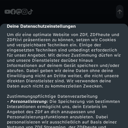
t
h
Deine Datenschutzeinstellungen
cmp-dialog-description
Um dir eine optimale Website von ZDF, ZDFheute und
e
ZDFtivi präsentieren zu können, setzen wir Cookies
und vergleichbare Techniken ein. Einige der
eingesetzten Techniken sind unbedingt erforderlich
r
für unser Angebot. Mit deiner Zustimmung dürfen wir
Mehr ZDF
Service
und unsere Dienstleister darüber hinaus
Informationen auf deinem Gerät speichern und/oder
ZDF-Apps
ZDFmitreden
abrufen. Dabei geben wir deine Daten ohne deine
Einwilligung nicht an Dritte weiter, die nicht unsere
Smart TV
Kontakt zum ZDF
direkten Dienstleister sind. Wir verwenden deine
Daten auch nicht zu kommerziellen Zwecken.
ZDFtext
Tickets
Zustimmungspflichtige Datenverarbeitung
Livestreams
Zuschauerservice
• Personalisierung:
Die Speicherung von bestimmten
Sendungen A-Z
Hilfe
Interaktionen ermöglicht uns, dein Erlebnis im
Angebot des ZDF an dich anzupassen und
TV-Programm
Personalisierungsfunktionen anzubieten. Dabei
personalisieren wir ausschließlich auf Basis deiner
Nutzung von ZDF Streaming, der ZDFheute und