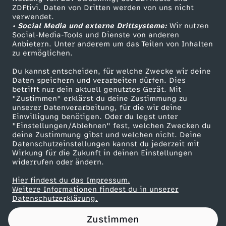
ZDFtivi. Daten von Dritten werden von uns nicht
Das ZDF
verwendet.
• Social Media und externe Drittsysteme:
Wir nutzen
ZDF Unternehmen
Social-Media-Tools und Dienste von anderen
Anbietern. Unter anderem um das Teilen von Inhalten
Karriere
zu ermöglichen.
Presseportal
Du kannst entscheiden, für welche Zwecke wir deine
ZDF goes Schule
Daten speichern und verarbeiten dürfen. Dies
betrifft nur dein aktuell genutztes Gerät. Mit
Werbefernsehen
"Zustimmen" erklärst du deine Zustimmung zu
unserer Datenverarbeitung, für die wir deine
Mainzelmännchen
Einwilligung benötigen. Oder du legst unter
"Einstellungen/Ablehnen" fest, welchen Zwecken du
deine Zustimmung gibst und welchen nicht. Deine
Datenschutzeinstellungen kannst du jederzeit mit
Wirkung für die Zukunft in deinen Einstellungen
widerrufen oder ändern.
Hier findest du das Impressum.
Partner
Weitere Informationen findest du in unserer
Datenschutzerklärung.
Zustimmen