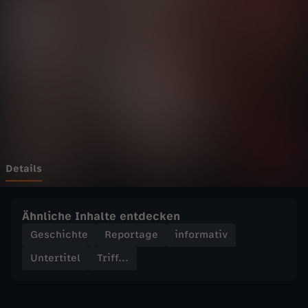
.
-
M
a
r
t
Details
i
Ähnliche Inhalte entdecken
n
Geschichte
Reportage
informativ
Untertitel
Triff...
L
u