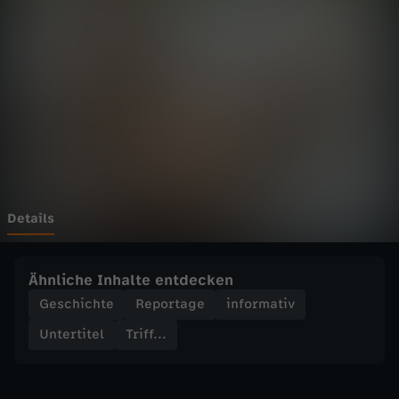
.
-
Q
u
e
e
Details
n
Ähnliche Inhalte entdecken
E
Geschichte
Reportage
informativ
Untertitel
Triff...
l
i