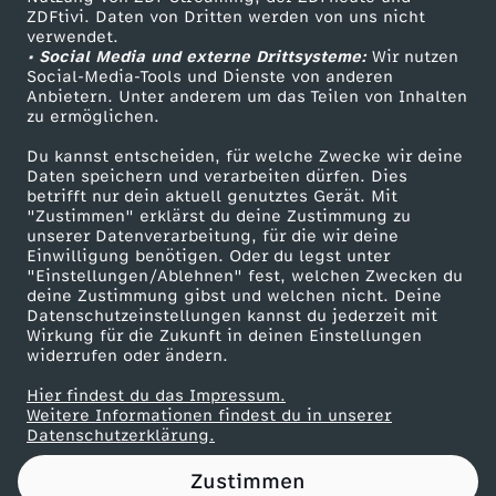
ZDFtivi. Daten von Dritten werden von uns nicht
Das ZDF
verwendet.
• Social Media und externe Drittsysteme:
Wir nutzen
ZDF Unternehmen
Social-Media-Tools und Dienste von anderen
Anbietern. Unter anderem um das Teilen von Inhalten
Karriere
zu ermöglichen.
Presseportal
Du kannst entscheiden, für welche Zwecke wir deine
ZDF goes Schule
Daten speichern und verarbeiten dürfen. Dies
betrifft nur dein aktuell genutztes Gerät. Mit
Werbefernsehen
"Zustimmen" erklärst du deine Zustimmung zu
unserer Datenverarbeitung, für die wir deine
Mainzelmännchen
Einwilligung benötigen. Oder du legst unter
"Einstellungen/Ablehnen" fest, welchen Zwecken du
deine Zustimmung gibst und welchen nicht. Deine
Datenschutzeinstellungen kannst du jederzeit mit
Wirkung für die Zukunft in deinen Einstellungen
widerrufen oder ändern.
Hier findest du das Impressum.
Partner
Weitere Informationen findest du in unserer
Datenschutzerklärung.
Zustimmen