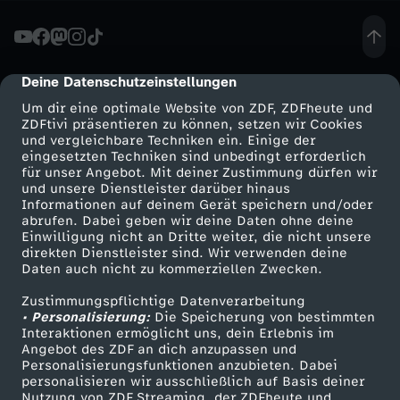
s
a
Deine Datenschutzeinstellungen
cmp-dialog-description
Um dir eine optimale Website von ZDF, ZDFheute und
b
ZDFtivi präsentieren zu können, setzen wir Cookies
und vergleichbare Techniken ein. Einige der
eingesetzten Techniken sind unbedingt erforderlich
e
für unser Angebot. Mit deiner Zustimmung dürfen wir
Mehr ZDF
Service
und unsere Dienstleister darüber hinaus
t
Informationen auf deinem Gerät speichern und/oder
ZDF-Apps
ZDFmitreden
abrufen. Dabei geben wir deine Daten ohne deine
Einwilligung nicht an Dritte weiter, die nicht unsere
h
Smart TV
Kontakt zum ZDF
direkten Dienstleister sind. Wir verwenden deine
Daten auch nicht zu kommerziellen Zwecken.
ZDFtext
Tickets
I
Zustimmungspflichtige Datenverarbeitung
Livestreams
Zuschauerservice
• Personalisierung:
Die Speicherung von bestimmten
I
Sendungen A-Z
Hilfe
Interaktionen ermöglicht uns, dein Erlebnis im
Angebot des ZDF an dich anzupassen und
TV-Programm
Personalisierungsfunktionen anzubieten. Dabei
.
personalisieren wir ausschließlich auf Basis deiner
Nutzung von ZDF Streaming, der ZDFheute und