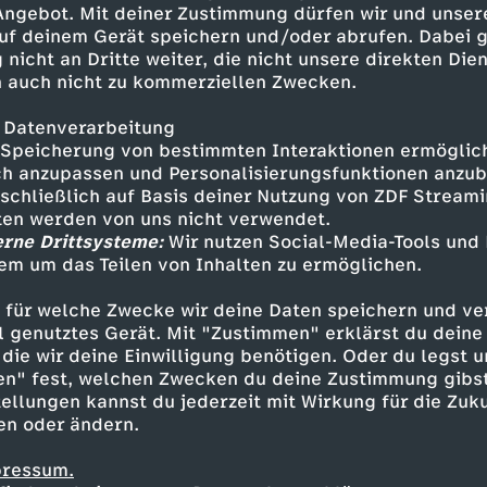
 Angebot. Mit deiner Zustimmung dürfen wir und unser
uf deinem Gerät speichern und/oder abrufen. Dabei 
 nicht an Dritte weiter, die nicht unsere direkten Dien
 auch nicht zu kommerziellen Zwecken.
 Datenverarbeitung
Speicherung von bestimmten Interaktionen ermöglicht
h anzupassen und Personalisierungsfunktionen anzub
sschließlich auf Basis deiner Nutzung von ZDF Stream
tten werden von uns nicht verwendet.
erne Drittsysteme:
Wir nutzen Social-Media-Tools und
em um das Teilen von Inhalten zu ermöglichen.
Inhalte entdecken
 für welche Zwecke wir deine Daten speichern und ver
t
Reportage
informativ
Untertitel
KiKA 
ell genutztes Gerät. Mit "Zustimmen" erklärst du dein
die wir deine Einwilligung benötigen. Oder du legst u
en" fest, welchen Zwecken du deine Zustimmung gibst
ellungen kannst du jederzeit mit Wirkung für die Zuku
en oder ändern.
pressum.