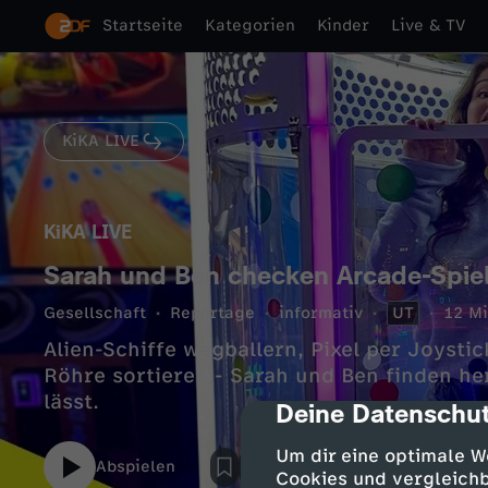
Startseite
Kategorien
Kinder
Live & TV
KiKA LIVE
KiKA LIVE
Sarah und Ben checken Arcade-Spiele
Gesellschaft
Reportage
informativ
UT
12 Mi
Alien-Schiffe wegballern, Pixel per Joysti
Röhre sortieren - Sarah und Ben finden her
lässt.
Deine Datenschut
cmp-dialog-des
Um dir eine optimale W
Abspielen
Cookies und vergleichb