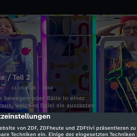
 / Teil 2
n.
11.05.2026
KiKA
ck bewegen oder Bälle in einer
aus, welches Spiel sie ausrasten
zeinstellungen
cription
ebsite von ZDF, ZDFheute und ZDFtivi präsentieren zu
are Techniken ein. Einige der eingesetzten Techniken