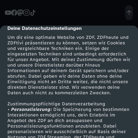
e
u
Deine Datenschutzeinstellungen
cmp-dialog-description
Um dir eine optimale Website von ZDF, ZDFheute und
e
ZDFtivi präsentieren zu können, setzen wir Cookies
und vergleichbare Techniken ein. Einige der
eingesetzten Techniken sind unbedingt erforderlich
r
für unser Angebot. Mit deiner Zustimmung dürfen wir
Mehr ZDF
Service
und unsere Dienstleister darüber hinaus
t
Informationen auf deinem Gerät speichern und/oder
ZDF-Apps
ZDFmitreden
abrufen. Dabei geben wir deine Daten ohne deine
Einwilligung nicht an Dritte weiter, die nicht unsere
a
Smart TV
Kontakt zum ZDF
direkten Dienstleister sind. Wir verwenden deine
Daten auch nicht zu kommerziellen Zwecken.
ZDFtext
Tickets
u
Zustimmungspflichtige Datenverarbeitung
Livestreams
Zuschauerservice
• Personalisierung:
Die Speicherung von bestimmten
f
Sendungen A-Z
Hilfe
Interaktionen ermöglicht uns, dein Erlebnis im
Angebot des ZDF an dich anzupassen und
TV-Programm
Personalisierungsfunktionen anzubieten. Dabei
d
personalisieren wir ausschließlich auf Basis deiner
Nutzung von ZDF Streaming, der ZDFheute und