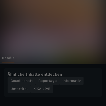
E
Wechseln zu: ZDFheute
-
F
e
r
n
Details
g
Ähnliche Inhalte entdecken
e
Gesellschaft
Reportage
informativ
Untertitel
KiKA LIVE
s
t