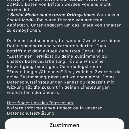
ZDFtivi. Daten von Dritten werden von uns nicht
e
Das ZDF
verwendet.
• Social Media und externe Drittsysteme:
Wir nutzen
ZDF Unternehmen
r
Social-Media-Tools und Dienste von anderen
Anbietern. Unter anderem um das Teilen von Inhalten
Karriere
zu ermöglichen.
F
Presseportal
Du kannst entscheiden, für welche Zwecke wir deine
ZDF goes Schule
Daten speichern und verarbeiten dürfen. Dies
a
betrifft nur dein aktuell genutztes Gerät. Mit
Werbefernsehen
"Zustimmen" erklärst du deine Zustimmung zu
n
unserer Datenverarbeitung, für die wir deine
Mainzelmännchen
Einwilligung benötigen. Oder du legst unter
"Einstellungen/Ablehnen" fest, welchen Zwecken du
m
deine Zustimmung gibst und welchen nicht. Deine
Datenschutzeinstellungen kannst du jederzeit mit
Wirkung für die Zukunft in deinen Einstellungen
e
widerrufen oder ändern.
i
Hier findest du das Impressum.
Partner
Weitere Informationen findest du in unserer
Datenschutzerklärung.
l
Zustimmen