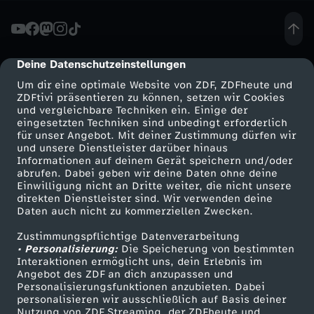
t
e
Deine Datenschutzeinstellungen
cmp-dialog-description
Um dir eine optimale Website von ZDF, ZDFheute und
s
ZDFtivi präsentieren zu können, setzen wir Cookies
und vergleichbare Techniken ein. Einige der
eingesetzten Techniken sind unbedingt erforderlich
T
für unser Angebot. Mit deiner Zustimmung dürfen wir
Mehr ZDF
Service
und unsere Dienstleister darüber hinaus
r
Informationen auf deinem Gerät speichern und/oder
ZDF-Apps
ZDFmitreden
abrufen. Dabei geben wir deine Daten ohne deine
Einwilligung nicht an Dritte weiter, die nicht unsere
e
Smart TV
Kontakt zum ZDF
direkten Dienstleister sind. Wir verwenden deine
Daten auch nicht zu kommerziellen Zwecken.
ZDFtext
Tickets
f
Zustimmungspflichtige Datenverarbeitung
Livestreams
Zuschauerservice
• Personalisierung:
Die Speicherung von bestimmten
f
Sendungen A-Z
Hilfe
Interaktionen ermöglicht uns, dein Erlebnis im
Angebot des ZDF an dich anzupassen und
TV-Programm
Personalisierungsfunktionen anzubieten. Dabei
e
personalisieren wir ausschließlich auf Basis deiner
Nutzung von ZDF Streaming, der ZDFheute und