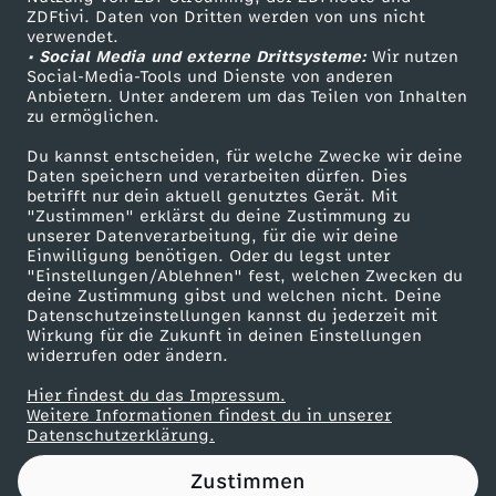
ZDFtivi. Daten von Dritten werden von uns nicht
n
Das ZDF
verwendet.
• Social Media und externe Drittsysteme:
Wir nutzen
ZDF Unternehmen
i
Social-Media-Tools und Dienste von anderen
Anbietern. Unter anderem um das Teilen von Inhalten
Karriere
zu ermöglichen.
n
Presseportal
Du kannst entscheiden, für welche Zwecke wir deine
ZDF goes Schule
Daten speichern und verarbeiten dürfen. Dies
r
betrifft nur dein aktuell genutztes Gerät. Mit
Werbefernsehen
"Zustimmen" erklärst du deine Zustimmung zu
e
unserer Datenverarbeitung, für die wir deine
Mainzelmännchen
Einwilligung benötigen. Oder du legst unter
"Einstellungen/Ablehnen" fest, welchen Zwecken du
a
deine Zustimmung gibst und welchen nicht. Deine
Datenschutzeinstellungen kannst du jederzeit mit
Wirkung für die Zukunft in deinen Einstellungen
l
widerrufen oder ändern.
!
Hier findest du das Impressum.
Partner
Weitere Informationen findest du in unserer
Datenschutzerklärung.
D
Zustimmen