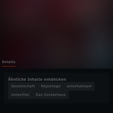
e
r
h
a
u
s
Details
-
Ähnliche Inhalte entdecken
E
Gesellschaft
Reportage
unterhaltsam
Untertitel
Das Zockerhaus
r
s