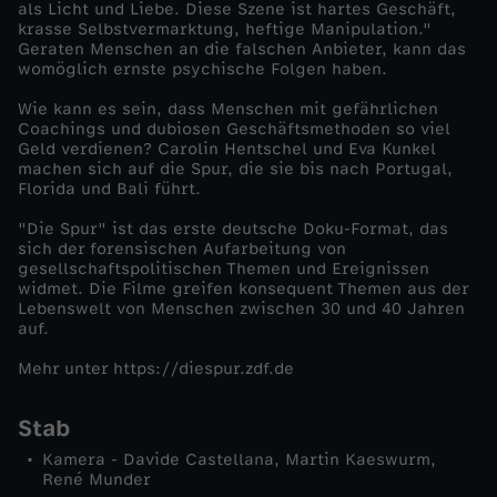
als Licht und Liebe. Diese Szene ist hartes Geschäft,
e
krasse Selbstvermarktung, heftige Manipulation."
Geraten Menschen an die falschen Anbieter, kann das
womöglich ernste psychische Folgen haben.
u
Wie kann es sein, dass Menschen mit gefährlichen
c
Coachings und dubiosen Geschäftsmethoden so viel
Geld verdienen? Carolin Hentschel und Eva Kunkel
machen sich auf die Spur, die sie bis nach Portugal,
h
Florida und Bali führt.
"Die Spur" ist das erste deutsche Doku-Format, das
t
sich der forensischen Aufarbeitung von
gesellschaftspolitischen Themen und Ereignissen
e
widmet. Die Filme greifen konsequent Themen aus der
Lebenswelt von Menschen zwischen 30 und 40 Jahren
auf.
t
Mehr unter https://diespur.zdf.de
o
Stab
d
Kamera - Davide Castellana, Martin Kaeswurm,
René Munder