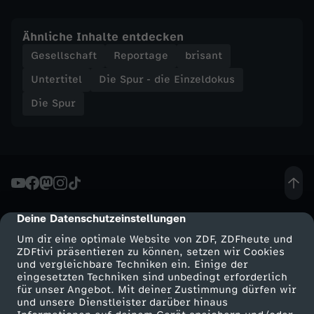
e
r
Ähnliche Inhalte entdecken
Gesellschaft
Reportage
brisant
a
Untertitel
Die Spur - die Einzeldokus
b
Die Spur
g
e
z
Deine Datenschutzeinstellungen
cmp-dialog-description
o
Um dir eine optimale Website von ZDF, ZDFheute und
ZDFtivi präsentieren zu können, setzen wir Cookies
und vergleichbare Techniken ein. Einige der
c
eingesetzten Techniken sind unbedingt erforderlich
für unser Angebot. Mit deiner Zustimmung dürfen wir
Mehr ZDF
Service
und unsere Dienstleister darüber hinaus
k