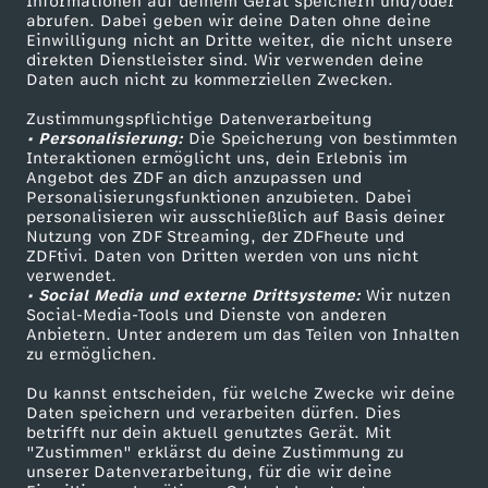
Informationen auf deinem Gerät speichern und/oder
ZDF-Apps
ZDFmitreden
abrufen. Dabei geben wir deine Daten ohne deine
t
Einwilligung nicht an Dritte weiter, die nicht unsere
Smart TV
Kontakt zum ZDF
direkten Dienstleister sind. Wir verwenden deine
Daten auch nicht zu kommerziellen Zwecken.
ZDFtext
Tickets
?
Zustimmungspflichtige Datenverarbeitung
Livestreams
Zuschauerservice
• Personalisierung:
Die Speicherung von bestimmten
Sendungen A-Z
Hilfe
Interaktionen ermöglicht uns, dein Erlebnis im
Angebot des ZDF an dich anzupassen und
TV-Programm
Personalisierungsfunktionen anzubieten. Dabei
personalisieren wir ausschließlich auf Basis deiner
Nutzung von ZDF Streaming, der ZDFheute und
ZDFtivi. Daten von Dritten werden von uns nicht
Das ZDF
verwendet.
• Social Media und externe Drittsysteme:
Wir nutzen
ZDF Unternehmen
Social-Media-Tools und Dienste von anderen
Anbietern. Unter anderem um das Teilen von Inhalten
Karriere
zu ermöglichen.
Presseportal
Du kannst entscheiden, für welche Zwecke wir deine
ZDF goes Schule
Daten speichern und verarbeiten dürfen. Dies
betrifft nur dein aktuell genutztes Gerät. Mit
Werbefernsehen
"Zustimmen" erklärst du deine Zustimmung zu
unserer Datenverarbeitung, für die wir deine
Mainzelmännchen