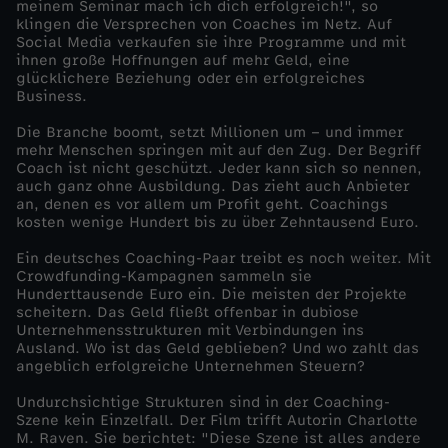
meinem Seminar mach ich dich erfolgreich!", so
klingen die Versprechen von Coaches im Netz. Auf
d
Social Media verkaufen sie ihre Programme und mit
ihnen große Hoffnungen auf mehr Geld, eine
glücklichere Beziehung oder ein erfolgreiches
o
Business.
k
Die Branche boomt, setzt Millionen um – und immer
mehr Menschen springen mit auf den Zug. Der Begriff
Coach ist nicht geschützt. Jeder kann sich so nennen,
u
auch ganz ohne Ausbildung. Das zieht auch Anbieter
an, denen es vor allem um Profit geht. Coachings
kosten wenige Hundert bis zu über Zehntausend Euro.
s
Ein deutsches Coaching-Paar treibt es noch weiter. Mit
-
Crowdfunding-Kampagnen sammeln sie
Hunderttausende Euro ein. Die meisten der Projekte
scheitern. Das Geld fließt offenbar in dubiose
E
Unternehmensstrukturen mit Verbindungen ins
Ausland. Wo ist das Geld geblieben? Und wo zahlt das
angeblich erfolgreiche Unternehmen Steuern?
r
Undurchsichtige Strukturen sind in der Coaching-
l
Szene kein Einzelfall. Der Film trifft Autorin Charlotte
M. Raven. Sie berichtet: "Diese Szene ist alles andere