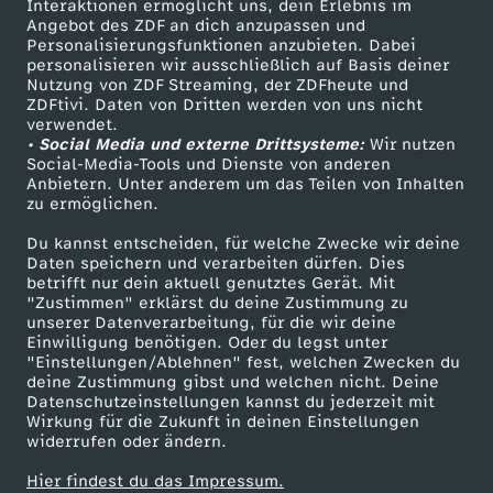
Sendungen A-Z
Hilfe
Interaktionen ermöglicht uns, dein Erlebnis im
e
Angebot des ZDF an dich anzupassen und
TV-Programm
Personalisierungsfunktionen anzubieten. Dabei
personalisieren wir ausschließlich auf Basis deiner
r
Nutzung von ZDF Streaming, der ZDFheute und
ZDFtivi. Daten von Dritten werden von uns nicht
Das ZDF
verwendet.
?
• Social Media und externe Drittsysteme:
Wir nutzen
ZDF Unternehmen
Social-Media-Tools und Dienste von anderen
Anbietern. Unter anderem um das Teilen von Inhalten
Karriere
zu ermöglichen.
Presseportal
Du kannst entscheiden, für welche Zwecke wir deine
ZDF goes Schule
Daten speichern und verarbeiten dürfen. Dies
betrifft nur dein aktuell genutztes Gerät. Mit
Werbefernsehen
"Zustimmen" erklärst du deine Zustimmung zu
unserer Datenverarbeitung, für die wir deine
Mainzelmännchen
Einwilligung benötigen. Oder du legst unter
"Einstellungen/Ablehnen" fest, welchen Zwecken du
deine Zustimmung gibst und welchen nicht. Deine
Datenschutzeinstellungen kannst du jederzeit mit
Wirkung für die Zukunft in deinen Einstellungen
widerrufen oder ändern.
Hier findest du das Impressum.