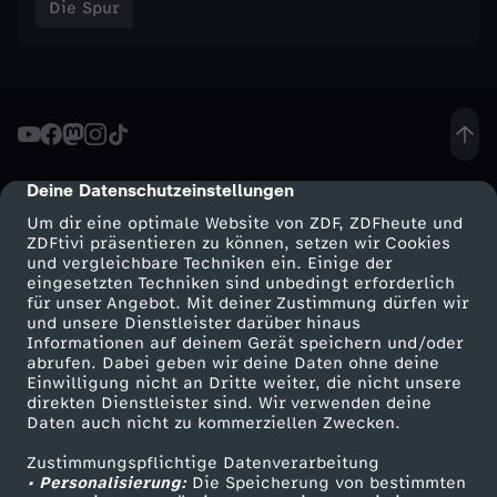
Die Spur
y
b
e
Deine Datenschutzeinstellungen
cmp-dialog-description
r
Um dir eine optimale Website von ZDF, ZDFheute und
ZDFtivi präsentieren zu können, setzen wir Cookies
g
und vergleichbare Techniken ein. Einige der
eingesetzten Techniken sind unbedingt erforderlich
für unser Angebot. Mit deiner Zustimmung dürfen wir
r
Mehr ZDF
Service
und unsere Dienstleister darüber hinaus
Informationen auf deinem Gerät speichern und/oder
o
ZDF-Apps
ZDFmitreden
abrufen. Dabei geben wir deine Daten ohne deine
Einwilligung nicht an Dritte weiter, die nicht unsere
Smart TV
Kontakt zum ZDF
direkten Dienstleister sind. Wir verwenden deine
o
Daten auch nicht zu kommerziellen Zwecken.
ZDFtext
Tickets
Zustimmungspflichtige Datenverarbeitung
m
Livestreams
Zuschauerservice
• Personalisierung:
Die Speicherung von bestimmten