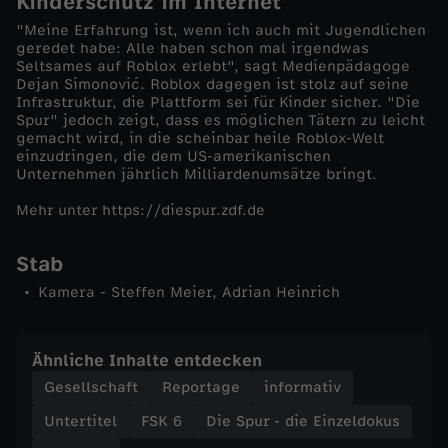
Kinderschutz im Internet
r
"Meine Erfahrung ist, wenn ich auch mit Jugendlichen
geredet habe: Alle haben schon mal irgendwas
s
Seltsames auf Roblox erlebt", sagt Medienpädagoge
Dejan Simonović. Roblox dagegen ist stolz auf seine
p
Infrastruktur, die Plattform sei für Kinder sicher. "Die
Spur" jedoch zeigt, dass es möglichen Tätern zu leicht
gemacht wird, in die scheinbar heile Roblox-Welt
i
einzudringen, die dem US-amerikanischen
Unternehmen jährlich Milliardenumsätze bringt.
e
Mehr unter https://diespur.zdf.de
l
Stab
f
Kamera - Steffen Meier, Adrian Heinrich
ü
Ähnliche Inhalte entdecken
r
Gesellschaft
Reportage
informativ
Untertitel
FSK 6
Die Spur - die Einzeldokus
C