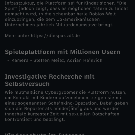
Infrastruktur, die Plattform sei für Kinder sicher. "Die
l
Spur" jedoch zeigt, dass es möglichen Tätern zu leicht
gemacht wird, in die scheinbar heile Roblox-Welt
einzudringen, die dem US-amerikanischen
o
Unternehmen jährlich Milliardenumsätze bringt.
x
Mehr unter https://diespur.zdf.de
-
Spieleplattform mit Millionen Usern
Kamera - Steffen Meier, Adrian Heinrich
K
Investigative Recherche mit
i
Selbstversuch
n
Wie mutmaßliche Cybergroomer die Plattform nutzen,
um Kontakt mit Kindern aufzunehmen, zeigen sie mit
einer sogenannten Scheinkind-Operation. Dabei geben
d
sich die Reporter als minderjährig aus und werden
innerhalb kürzester Zeit mit sexuellen Botschaften
konfrontiert und bedrängt.
e