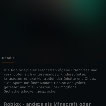
-
Wechseln zu: ZDFheute
d
i
e
E
i
Details
n
Die Roblox-Spieler erschaffen eigene Erlebnisse und
verknüpfen sich untereinander. Kinderschützer
kritisieren zu laxe Kontrollen der Inhalte und Chats.
z
"Die Spur" hat über Monate Roblox analysiert,
getestet und mit Experten über mögliche
e
Sicherheitslücken gesprochen.
l
Roblox - anders als Minecraft oder