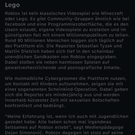
Lego
d
Roblox ist kein klassisches Videospiel wie Minecraft
oder Lego. Es gibt Community-Gruppen ähnlich wie bei
Facebook und eine Programmieroberfläche, die es den
o
Usern erlaubt, eigene Videospiele zu erstellen und im
günstigsten Fall mit einem Millionenpublikum zu teilen.
k
Rund 90 Millionen Menschen loggen sich täglich auf
der Plattform ein. Die Reporter Sebastian Tyzak und
Martin Dietrich haben sich tief in den scheinbar
u
unendlichen Sandkasten von Roblox eingegraben.
Dabei stoßen sie neben harmlosen Spielen auf
gewaltverherrlichende und pornografische Inhalte.
s
Wie mutmaßliche Cybergroomer die Plattform nutzen,
-
um Kontakt mit Kindern aufzunehmen, zeigen sie mit
einer sogenannten Scheinkind-Operation. Dabei geben
sich die Reporter als minderjährig aus und werden
R
innerhalb kürzester Zeit mit sexuellen Botschaften
konfrontiert und bedrängt.
o
"Meine Erfahrung ist, wenn ich auch mit Jugendlichen
geredet habe: Alle haben schon mal irgendwas
b
Seltsames auf Roblox erlebt", sagt Medienpädagoge
Dejan Simonović. Roblox dagegen ist stolz auf seine