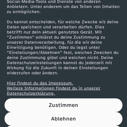
t
Social-Media-Tools und Dienste von anderen
Anbietern. Unter anderem um das Teilen von Inhalten
Karriere
zu ermöglichen.
m
Presseportal
Du kannst entscheiden, für welche Zwecke wir deine
ZDF goes Schule
Daten speichern und verarbeiten dürfen. Dies
a
betrifft nur dein aktuell genutztes Gerät. Mit
Werbefernsehen
"Zustimmen" erklärst du deine Zustimmung zu
n
unserer Datenverarbeitung, für die wir deine
Mainzelmännchen
Einwilligung benötigen. Oder du legst unter
"Einstellungen/Ablehnen" fest, welchen Zwecken du
n
deine Zustimmung gibst und welchen nicht. Deine
Datenschutzeinstellungen kannst du jederzeit mit
Wirkung für die Zukunft in deinen Einstellungen
:
widerrufen oder ändern.
B
Hier findest du das Impressum.
Partner
Weitere Informationen findest du in unserer
Datenschutzerklärung.
a
Zustimmen
r
Ablehnen
r
Nutzungsbedingungen
Datenschutz
Datenschutz-Einstellungen