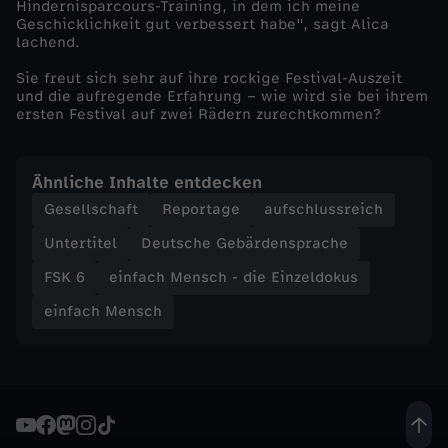
Hindernisparcours-Training, in dem ich meine
Geschicklichkeit gut verbessert habe", sagt Alica
E
lachend.
Sie freut sich sehr auf ihre rockige Festival-Auszeit
i
und die aufregende Erfahrung – wie wird sie bei ihrem
ersten Festival auf zwei Rädern zurechtkommen?
n
z
Ähnliche Inhalte entdecken
Gesellschaft
Reportage
aufschlussreich
e
Untertitel
Deutsche Gebärdensprache
l
FSK 6
einfach Mensch - die Einzeldokus
einfach Mensch
d
o
k