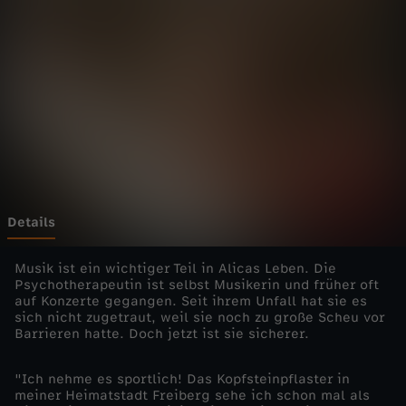
M
e
n
s
c
h
Details
-
Musik ist ein wichtiger Teil in Alicas Leben. Die
Psychotherapeutin ist selbst Musikerin und früher oft
auf Konzerte gegangen. Seit ihrem Unfall hat sie es
d
sich nicht zugetraut, weil sie noch zu große Scheu vor
Barrieren hatte. Doch jetzt ist sie sicherer.
i
"Ich nehme es sportlich! Das Kopfsteinpflaster in
e
meiner Heimatstadt Freiberg sehe ich schon mal als