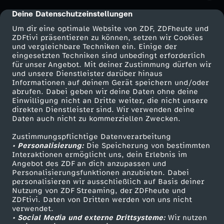
u
Deine Datenschutzeinstellungen
cmp-dialog-description
Um dir eine optimale Website von ZDF, ZDFheute und
s
ZDFtivi präsentieren zu können, setzen wir Cookies
und vergleichbare Techniken ein. Einige der
eingesetzten Techniken sind unbedingt erforderlich
-
für unser Angebot. Mit deiner Zustimmung dürfen wir
Mehr ZDF
Service
und unsere Dienstleister darüber hinaus
A
Informationen auf deinem Gerät speichern und/oder
ZDF-Apps
ZDFmitreden
abrufen. Dabei geben wir deine Daten ohne deine
Einwilligung nicht an Dritte weiter, die nicht unsere
l
Smart TV
Kontakt zum ZDF
direkten Dienstleister sind. Wir verwenden deine
Daten auch nicht zu kommerziellen Zwecken.
ZDFtext
Tickets
i
Zustimmungspflichtige Datenverarbeitung
Livestreams
Zuschauerservice
• Personalisierung:
Die Speicherung von bestimmten
c
Sendungen A-Z
Hilfe
Interaktionen ermöglicht uns, dein Erlebnis im
Angebot des ZDF an dich anzupassen und
TV-Programm
Personalisierungsfunktionen anzubieten. Dabei
a
personalisieren wir ausschließlich auf Basis deiner
Nutzung von ZDF Streaming, der ZDFheute und
ZDFtivi. Daten von Dritten werden von uns nicht
A
Das ZDF
verwendet.
• Social Media und externe Drittsysteme:
Wir nutzen
ZDF Unternehmen