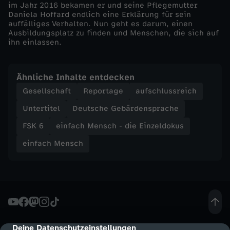
im Jahr 2016 bekamen er und seine Pflegemutter
Daniela Hoffard endlich eine Erklärung für sein
E
auffälliges Verhalten. Nun geht es darum, einen
Ausbildungsplatz zu finden und Menschen, die sich auf
i
ihn einlassen.
n
Ähnliche Inhalte entdecken
Gesellschaft
Reportage
aufschlussreich
z
Untertitel
Deutsche Gebärdensprache
e
FSK 6
einfach Mensch - die Einzeldokus
l
einfach Mensch
d
o
k
Deine Datenschutzeinstellungen
cmp-dialog-description