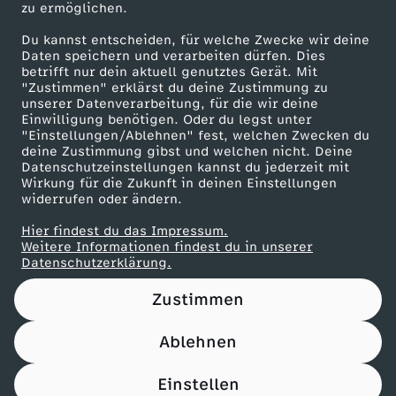
c
zu ermöglichen.
Presseportal
Du kannst entscheiden, für welche Zwecke wir deine
h
ZDF goes Schule
Daten speichern und verarbeiten dürfen. Dies
betrifft nur dein aktuell genutztes Gerät. Mit
Werbefernsehen
b
"Zustimmen" erklärst du deine Zustimmung zu
unserer Datenverarbeitung, für die wir deine
Mainzelmännchen
Einwilligung benötigen. Oder du legst unter
i
"Einstellungen/Ablehnen" fest, welchen Zwecken du
deine Zustimmung gibst und welchen nicht. Deine
Datenschutzeinstellungen kannst du jederzeit mit
n
Wirkung für die Zukunft in deinen Einstellungen
widerrufen oder ändern.
,
Hier findest du das Impressum.
Partner
Weitere Informationen findest du in unserer
w
Datenschutzerklärung.
Zustimmen
i
Ablehnen
e
Nutzungsbedingungen
Datenschutz
Datenschutz-Einstellungen
Impressum
Einstellen
i