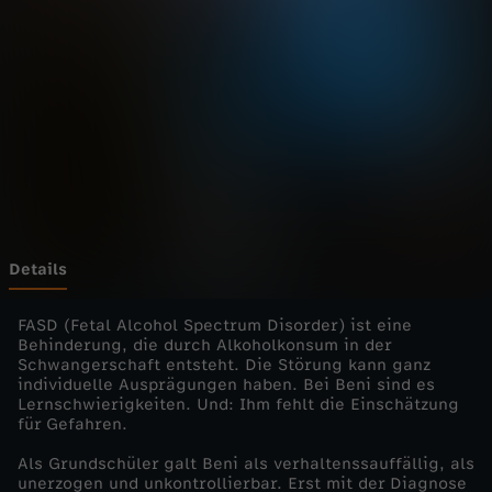
M
e
n
s
c
h
Details
-
FASD (Fetal Alcohol Spectrum Disorder) ist eine
Behinderung, die durch Alkoholkonsum in der
Schwangerschaft entsteht. Die Störung kann ganz
d
individuelle Ausprägungen haben. Bei Beni sind es
Lernschwierigkeiten. Und: Ihm fehlt die Einschätzung
i
für Gefahren.
Als Grundschüler galt Beni als verhaltenssauffällig, als
e
unerzogen und unkontrollierbar. Erst mit der Diagnose