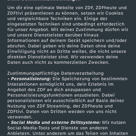
u
Um dir eine optimale Website von ZDF, ZDFheute und
ZDFtivi präsentieren zu können, setzen wir Cookies
und vergleichbare Techniken ein. Einige der
s
eingesetzten Techniken sind unbedingt erforderlich
für unser Angebot. Mit deiner Zustimmung dürfen wir
-
Mehr ZDF
Service
und unsere Dienstleister darüber hinaus
Informationen auf deinem Gerät speichern und/oder
ZDF-Apps
ZDFmitreden
abrufen. Dabei geben wir deine Daten ohne deine
B
Einwilligung nicht an Dritte weiter, die nicht unsere
Smart TV
Kontakt zum ZDF
direkten Dienstleister sind. Wir verwenden deine
Daten auch nicht zu kommerziellen Zwecken.
e
ZDFtext
Tickets
Zustimmungspflichtige Datenverarbeitung
Livestreams
Zuschauerservice
n
• Personalisierung:
Die Speicherung von bestimmten
Sendungen A-Z
Hilfe
Interaktionen ermöglicht uns, dein Erlebnis im
Angebot des ZDF an dich anzupassen und
i
TV-Programm
Personalisierungsfunktionen anzubieten. Dabei
personalisieren wir ausschließlich auf Basis deiner
Nutzung von ZDF Streaming, der ZDFheute und
:
ZDFtivi. Daten von Dritten werden von uns nicht
Das ZDF
verwendet.
I
• Social Media und externe Drittsysteme:
Wir nutzen
ZDF Unternehmen
Social-Media-Tools und Dienste von anderen
Anbietern. Unter anderem um das Teilen von Inhalten
Karriere