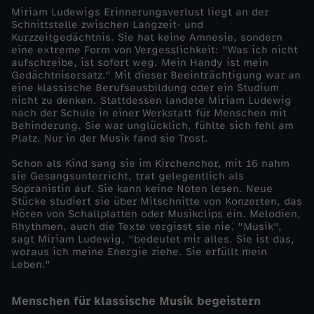
Miriam Ludewigs Erinnerungsverlust liegt an der
E
Schnittstelle zwischen Langzeit- und
Kurzzeitgedächtnis. Sie hat keine Amnesie, sondern
eine extreme Form von Vergesslichkeit: "Was ich nicht
i
aufschreibe, ist sofort weg. Mein Handy ist mein
Gedächtnisersatz." Mit dieser Beeinträchtigung war an
eine klassische Berufsausbildung oder ein Studium
n
nicht zu denken. Stattdessen landete Miriam Ludewig
nach der Schule in einer Werkstatt für Menschen mit
z
Behinderung. Sie war unglücklich, fühlte sich fehl am
Platz. Nur in der Musik fand sie Trost.
e
Schon als Kind sang sie im Kirchenchor, mit 16 nahm
sie Gesangsunterricht, trat gelegentlich als
Sopranistin auf. Sie kann keine Noten lesen. Neue
l
Stücke studiert sie über Mitschnitte von Konzerten, das
Hören von Schallplatten oder Musikclips ein. Melodien,
d
Rhythmen, auch die Texte vergisst sie nie. "Musik",
sagt Miriam Ludewig, "bedeutet mir alles. Sie ist das,
woraus ich meine Energie ziehe. Sie erfüllt mein
o
Leben."
k
Menschen für klassische Musik begeistern