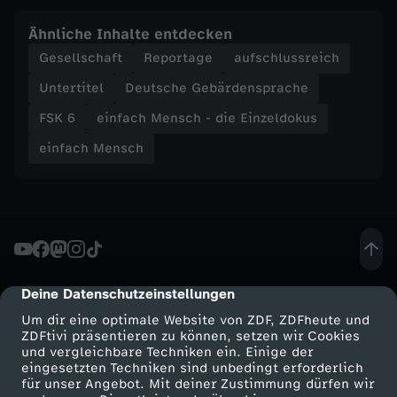
L
Ähnliche Inhalte entdecken
u
Gesellschaft
Reportage
aufschlussreich
d
Untertitel
Deutsche Gebärdensprache
FSK 6
einfach Mensch - die Einzeldokus
e
einfach Mensch
w
i
g
Deine Datenschutzeinstellungen
cmp-dialog-description
:
Um dir eine optimale Website von ZDF, ZDFheute und
ZDFtivi präsentieren zu können, setzen wir Cookies
D
und vergleichbare Techniken ein. Einige der
eingesetzten Techniken sind unbedingt erforderlich
für unser Angebot. Mit deiner Zustimmung dürfen wir
a