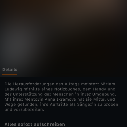
M
e
n
s
c
h
Details
-
Die Herausforderungen des Alltags meistert Miriam
Ludewig mithilfe eines Notizbuches, dem Handy und
der Unterstützung der Menschen in ihrer Umgebung.
d
Mit ihrer Mentorin Anna Ikramova hat sie Mittel und
Wege gefunden, ihre Auftritte als Sängerin zu proben
i
und vorzubereiten.
e
Alles sofort aufschreiben