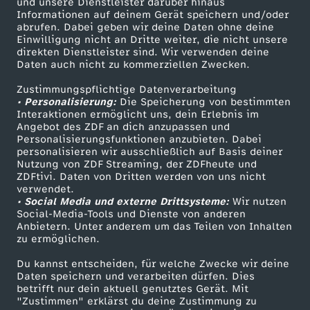
Mehr ZDF
Service
und unsere Dienstleister darüber hinaus
Informationen auf deinem Gerät speichern und/oder
s
ZDF-Apps
ZDFmitreden
abrufen. Dabei geben wir deine Daten ohne deine
Einwilligung nicht an Dritte weiter, die nicht unsere
Smart TV
Kontakt zum ZDF
direkten Dienstleister sind. Wir verwenden deine
L
Daten auch nicht zu kommerziellen Zwecken.
ZDFtext
Tickets
Zustimmungspflichtige Datenverarbeitung
e
Livestreams
Zuschauerservice
• Personalisierung:
Die Speicherung von bestimmten
Sendungen A-Z
Hilfe
Interaktionen ermöglicht uns, dein Erlebnis im
b
Angebot des ZDF an dich anzupassen und
TV-Programm
Personalisierungsfunktionen anzubieten. Dabei
personalisieren wir ausschließlich auf Basis deiner
e
Nutzung von ZDF Streaming, der ZDFheute und
ZDFtivi. Daten von Dritten werden von uns nicht
Das ZDF
verwendet.
n
• Social Media und externe Drittsysteme:
Wir nutzen
ZDF Unternehmen
Social-Media-Tools und Dienste von anderen
o
Anbietern. Unter anderem um das Teilen von Inhalten
Karriere
zu ermöglichen.
Presseportal
h
Du kannst entscheiden, für welche Zwecke wir deine
ZDF goes Schule
Daten speichern und verarbeiten dürfen. Dies
betrifft nur dein aktuell genutztes Gerät. Mit
n
Werbefernsehen
"Zustimmen" erklärst du deine Zustimmung zu