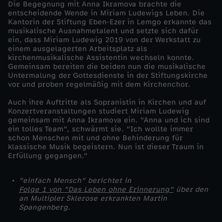
Die Begegnung mit Anna Ikramova brachte die
u
entscheidende Wende in Miriam Ludewigs Leben. Die
Kantorin der Stiftung Eben-Ezer in Lemgo erkannte das
musikalische Ausnahmetalent und setzte sich dafür
s
ein, dass Miriam Ludewig 2019 von der Werkstatt zu
einem ausgelagerten Arbeitsplatz als
-
kirchenmusikalische Assistentin wechseln konnte.
Gemeinsam bereiten die beiden nun die musikalische
Untermalung der Gottesdienste in der Stiftungskirche
M
vor und proben regelmäßig mit dem Kirchenchor.
Auch ihre Auftritte als Sopranistin in Kirchen und auf
i
Konzertveranstaltungen studiert Miriam Ludewig
gemeinsam mit Anna Ikramova ein. "Anna und ich sind
r
ein tolles Team", schwärmt sie. "Ich wollte immer
schon Menschen mit und ohne Behinderung für
klassische Musik begeistern. Nun ist dieser Traum in
i
Erfüllung gegangen."
a
"einfach Mensch" berichtet in
Folge 1 von "Das Leben ohne Erinnerung"
über den
an Multipler Sklerose erkrankten Martin
m
Spangenberg.