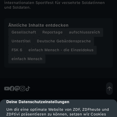
internationalen Sportfest für versehrte Soldatinnen
und Soldaten.
E
i
Ähnliche Inhalte entdecken
Gesellschaft
Reportage
aufschlussreich
n
Untertitel
Deutsche Gebärdensprache
z
FSK 6
einfach Mensch - die Einzeldokus
einfach Mensch
e
l
d
o
Deine Datenschutzeinstellungen
cmp-dialog-description
k
Um dir eine optimale Website von ZDF, ZDFheute und
ZDFtivi präsentieren zu können, setzen wir Cookies