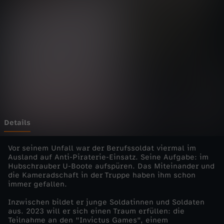
M
e
n
s
c
h
Details
-
Vor seinem Unfall war der Berufssoldat viermal im
Ausland auf Anti-Piraterie-Einsatz. Seine Aufgabe: im
Hubschrauber U-Boote aufspüren. Das Miteinander und
d
die Kameradschaft in der Truppe haben ihm schon
immer gefallen.
i
Inzwischen bildet er junge Soldatinnen und Soldaten
aus. 2023 will er sich einen Traum erfüllen: die
e
Teilnahme an den "Invictus Games", einem