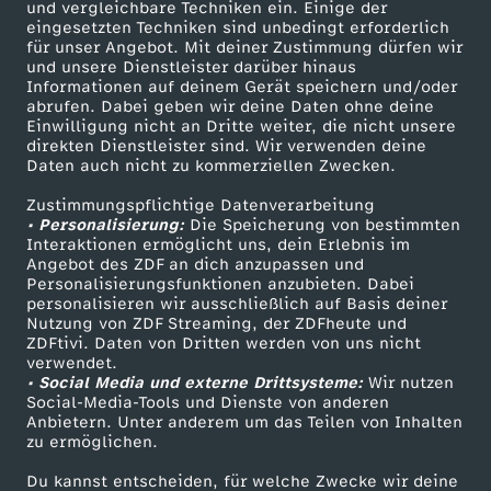
und vergleichbare Techniken ein. Einige der
u
eingesetzten Techniken sind unbedingt erforderlich
für unser Angebot. Mit deiner Zustimmung dürfen wir
Mehr ZDF
Service
und unsere Dienstleister darüber hinaus
s
Informationen auf deinem Gerät speichern und/oder
ZDF-Apps
ZDFmitreden
abrufen. Dabei geben wir deine Daten ohne deine
-
Einwilligung nicht an Dritte weiter, die nicht unsere
Smart TV
Kontakt zum ZDF
direkten Dienstleister sind. Wir verwenden deine
Daten auch nicht zu kommerziellen Zwecken.
ZDFtext
Tickets
K
Zustimmungspflichtige Datenverarbeitung
Livestreams
Zuschauerservice
• Personalisierung:
Die Speicherung von bestimmten
a
Sendungen A-Z
Hilfe
Interaktionen ermöglicht uns, dein Erlebnis im
Angebot des ZDF an dich anzupassen und
TV-Programm
p
Personalisierungsfunktionen anzubieten. Dabei
personalisieren wir ausschließlich auf Basis deiner
Nutzung von ZDF Streaming, der ZDFheute und
i
ZDFtivi. Daten von Dritten werden von uns nicht
Das ZDF
verwendet.
• Social Media und externe Drittsysteme:
Wir nutzen
t
ZDF Unternehmen
Social-Media-Tools und Dienste von anderen
Anbietern. Unter anderem um das Teilen von Inhalten
Karriere
ä
zu ermöglichen.
Presseportal
Du kannst entscheiden, für welche Zwecke wir deine