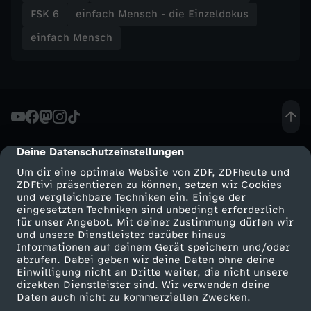
u
FSK 6
einfach Mensch - die Einzeldokus
einfach Mensch
s
-
S
a
Deine Datenschutzeinstellungen
cmp-dialog-description
Um dir eine optimale Website von ZDF, ZDFheute und
s
ZDFtivi präsentieren zu können, setzen wir Cookies
und vergleichbare Techniken ein. Einige der
eingesetzten Techniken sind unbedingt erforderlich
c
für unser Angebot. Mit deiner Zustimmung dürfen wir
Mehr ZDF
Service
und unsere Dienstleister darüber hinaus
h
Informationen auf deinem Gerät speichern und/oder
ZDF-Apps
ZDFmitreden
abrufen. Dabei geben wir deine Daten ohne deine
Einwilligung nicht an Dritte weiter, die nicht unsere
Smart TV
a
Kontakt zum ZDF
direkten Dienstleister sind. Wir verwenden deine
Daten auch nicht zu kommerziellen Zwecken.
ZDFtext
Tickets