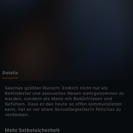
M
e
n
s
c
h
Details
-
Saschas größter Wunsch: Endlich nicht nur als
Behinderter und asexuelles Wesen wahrgenommen zu
werden, sondern als Mann mit Bedürfnissen und
d
Gefühlen. Dass er das heute so offen kommunizieren
kann, hat er vor allem Sexualbegleiterin Felicitas zu
i
verdanken.
e
Mehr Selbstsicherheit