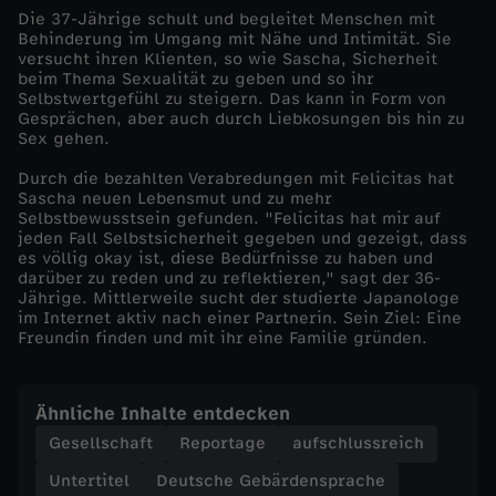
Die 37-Jährige schult und begleitet Menschen mit
E
Behinderung im Umgang mit Nähe und Intimität. Sie
versucht ihren Klienten, so wie Sascha, Sicherheit
beim Thema Sexualität zu geben und so ihr
i
Selbstwertgefühl zu steigern. Das kann in Form von
Gesprächen, aber auch durch Liebkosungen bis hin zu
Sex gehen.
n
Durch die bezahlten Verabredungen mit Felicitas hat
z
Sascha neuen Lebensmut und zu mehr
Selbstbewusstsein gefunden. "Felicitas hat mir auf
jeden Fall Selbstsicherheit gegeben und gezeigt, dass
e
es völlig okay ist, diese Bedürfnisse zu haben und
darüber zu reden und zu reflektieren," sagt der 36-
Jährige. Mittlerweile sucht der studierte Japanologe
l
im Internet aktiv nach einer Partnerin. Sein Ziel: Eine
Freundin finden und mit ihr eine Familie gründen.
d
o
Ähnliche Inhalte entdecken
Gesellschaft
Reportage
aufschlussreich
k
Untertitel
Deutsche Gebärdensprache