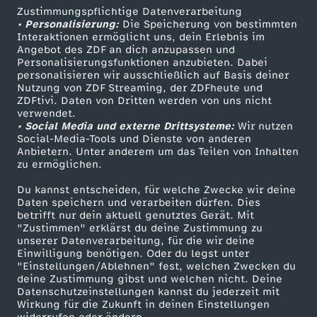
:
Zustimmungspflichtige Datenverarbeitung
Livestreams
Zuschauerservice
• Personalisierung:
Die Speicherung von bestimmten
Sendungen A-Z
M
Hilfe
Interaktionen ermöglicht uns, dein Erlebnis im
Angebot des ZDF an dich anzupassen und
TV-Programm
Personalisierungsfunktionen anzubieten. Dabei
e
personalisieren wir ausschließlich auf Basis deiner
Nutzung von ZDF Streaming, der ZDFheute und
ZDFtivi. Daten von Dritten werden von uns nicht
i
Das ZDF
verwendet.
• Social Media und externe Drittsysteme:
Wir nutzen
ZDF Unternehmen
n
Social-Media-Tools und Dienste von anderen
Anbietern. Unter anderem um das Teilen von Inhalten
Karriere
zu ermöglichen.
R
Presseportal
Du kannst entscheiden, für welche Zwecke wir deine
ZDF goes Schule
Daten speichern und verarbeiten dürfen. Dies
e
betrifft nur dein aktuell genutztes Gerät. Mit
Werbefernsehen
"Zustimmen" erklärst du deine Zustimmung zu
c
unserer Datenverarbeitung, für die wir deine
Mainzelmännchen
Einwilligung benötigen. Oder du legst unter
"Einstellungen/Ablehnen" fest, welchen Zwecken du
h
deine Zustimmung gibst und welchen nicht. Deine
Datenschutzeinstellungen kannst du jederzeit mit
Wirkung für die Zukunft in deinen Einstellungen
t