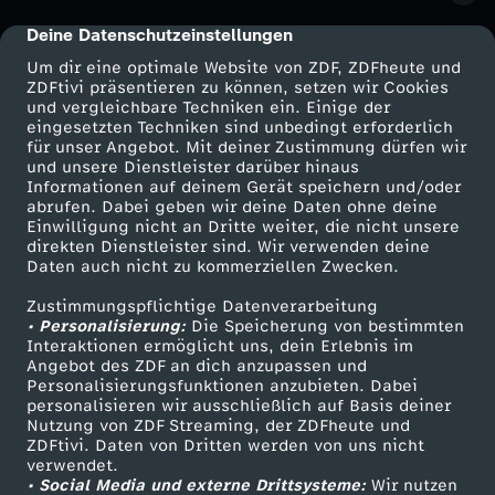
u
Deine Datenschutzeinstellungen
cmp-dialog-description
Um dir eine optimale Website von ZDF, ZDFheute und
s
ZDFtivi präsentieren zu können, setzen wir Cookies
und vergleichbare Techniken ein. Einige der
-
eingesetzten Techniken sind unbedingt erforderlich
für unser Angebot. Mit deiner Zustimmung dürfen wir
Mehr ZDF
Service
und unsere Dienstleister darüber hinaus
K
Informationen auf deinem Gerät speichern und/oder
ZDF-Apps
ZDFmitreden
abrufen. Dabei geben wir deine Daten ohne deine
Einwilligung nicht an Dritte weiter, die nicht unsere
ü
Smart TV
Kontakt zum ZDF
direkten Dienstleister sind. Wir verwenden deine
Daten auch nicht zu kommerziellen Zwecken.
ZDFtext
Tickets
b
Zustimmungspflichtige Datenverarbeitung
Livestreams
Zuschauerservice
• Personalisierung:
Die Speicherung von bestimmten
r
Sendungen A-Z
Hilfe
Interaktionen ermöglicht uns, dein Erlebnis im
Angebot des ZDF an dich anzupassen und
TV-Programm
Personalisierungsfunktionen anzubieten. Dabei
a
personalisieren wir ausschließlich auf Basis deiner
Nutzung von ZDF Streaming, der ZDFheute und
S
ZDFtivi. Daten von Dritten werden von uns nicht
Das ZDF
verwendet.
• Social Media und externe Drittsysteme:
Wir nutzen
ZDF Unternehmen