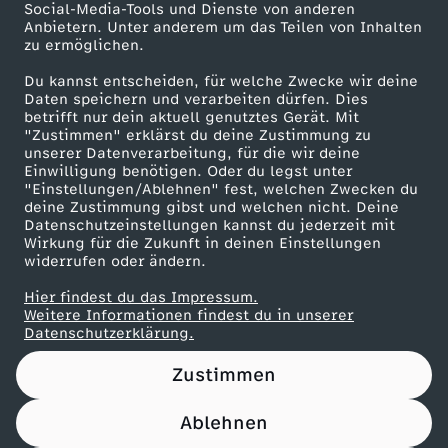
e
Social-Media-Tools und Dienste von anderen
Anbietern. Unter anderem um das Teilen von Inhalten
Karriere
zu ermöglichen.
k
Presseportal
Du kannst entscheiden, für welche Zwecke wir deine
ZDF goes Schule
i
Daten speichern und verarbeiten dürfen. Dies
betrifft nur dein aktuell genutztes Gerät. Mit
Werbefernsehen
"Zustimmen" erklärst du deine Zustimmung zu
n
unserer Datenverarbeitung, für die wir deine
Mainzelmännchen
Einwilligung benötigen. Oder du legst unter
"Einstellungen/Ablehnen" fest, welchen Zwecken du
:
deine Zustimmung gibst und welchen nicht. Deine
Datenschutzeinstellungen kannst du jederzeit mit
F
Wirkung für die Zukunft in deinen Einstellungen
widerrufen oder ändern.
r
Hier findest du das Impressum.
Partner
Weitere Informationen findest du in unserer
Datenschutzerklärung.
e
Zustimmen
i
Ablehnen
e
Nutzungsbedingungen
Datenschutz
Datenschutz-Einstellungen