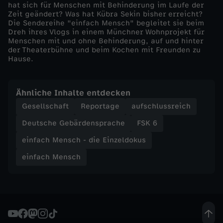
hat sich für Menschen mit Behinderung im Laufe der
Zeit geändert? Was hat Kübra Sekin bisher erreicht?
E
Die Sendereihe "einfach Mensch" begleitet sie beim
Dreh ihres Vlogs in einem Münchner Wohnprojekt für
i
Menschen mit und ohne Behinderung, auf und hinter
der Theaterbühne und beim Kochen mit Freunden zu
Hause.
n
z
Ähnliche Inhalte entdecken
Gesellschaft
Reportage
aufschlussreich
e
Deutsche Gebärdensprache
FSK 6
l
einfach Mensch - die Einzeldokus
einfach Mensch
d
o
k