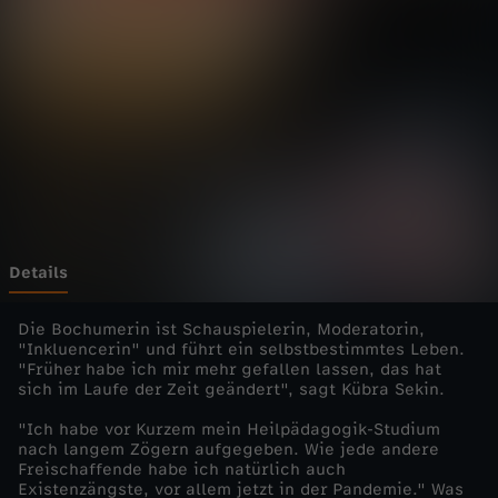
M
e
n
s
c
h
Details
-
Die Bochumerin ist Schauspielerin, Moderatorin,
"Inkluencerin" und führt ein selbstbestimmtes Leben.
"Früher habe ich mir mehr gefallen lassen, das hat
d
sich im Laufe der Zeit geändert", sagt Kübra Sekin.
i
"Ich habe vor Kurzem mein Heilpädagogik-Studium
nach langem Zögern aufgegeben. Wie jede andere
Freischaffende habe ich natürlich auch
e
Existenzängste, vor allem jetzt in der Pandemie." Was