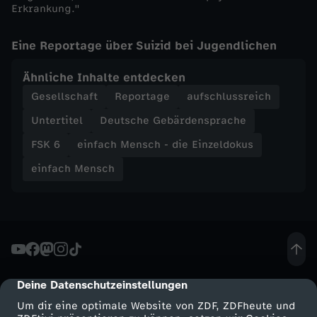
Erkrankung."
u
Eine Reportage über Suizid bei Jugendlichen
s
Ähnliche Inhalte entdecken
-
Gesellschaft
Reportage
aufschlussreich
M
Untertitel
Deutsche Gebärdensprache
FSK 6
einfach Mensch - die Einzeldokus
e
einfach Mensch
i
n
L
Deine Datenschutzeinstellungen
e
cmp-dialog-description
Um dir eine optimale Website von ZDF, ZDFheute und