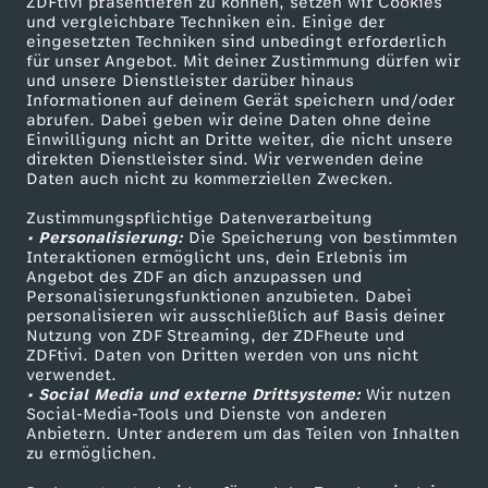
b
ZDFtivi präsentieren zu können, setzen wir Cookies
und vergleichbare Techniken ein. Einige der
eingesetzten Techniken sind unbedingt erforderlich
e
für unser Angebot. Mit deiner Zustimmung dürfen wir
Mehr ZDF
Service
und unsere Dienstleister darüber hinaus
Informationen auf deinem Gerät speichern und/oder
n
ZDF-Apps
ZDFmitreden
abrufen. Dabei geben wir deine Daten ohne deine
Einwilligung nicht an Dritte weiter, die nicht unsere
Smart TV
Kontakt zum ZDF
m
direkten Dienstleister sind. Wir verwenden deine
Daten auch nicht zu kommerziellen Zwecken.
ZDFtext
Tickets
i
Zustimmungspflichtige Datenverarbeitung
Livestreams
Zuschauerservice
• Personalisierung:
Die Speicherung von bestimmten
Sendungen A-Z
Hilfe
Interaktionen ermöglicht uns, dein Erlebnis im
t
Angebot des ZDF an dich anzupassen und
TV-Programm
Personalisierungsfunktionen anzubieten. Dabei
B
personalisieren wir ausschließlich auf Basis deiner
Nutzung von ZDF Streaming, der ZDFheute und
ZDFtivi. Daten von Dritten werden von uns nicht
Das ZDF
o
verwendet.
• Social Media und externe Drittsysteme:
Wir nutzen
ZDF Unternehmen
Social-Media-Tools und Dienste von anderen
r
Anbietern. Unter anderem um das Teilen von Inhalten
Karriere
zu ermöglichen.
Presseportal
d