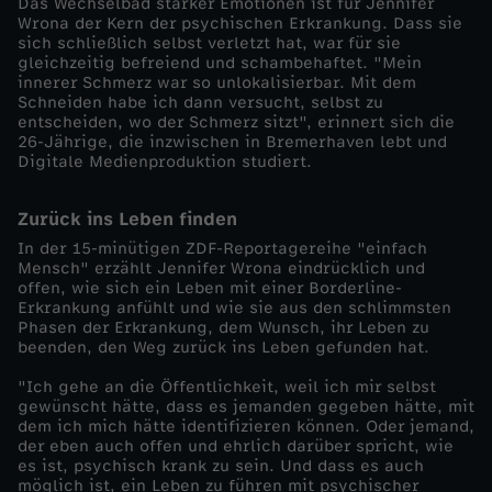
Das Wechselbad starker Emotionen ist für Jennifer
Wrona der Kern der psychischen Erkrankung. Dass sie
E
sich schließlich selbst verletzt hat, war für sie
gleichzeitig befreiend und schambehaftet. "Mein
innerer Schmerz war so unlokalisierbar. Mit dem
i
Schneiden habe ich dann versucht, selbst zu
entscheiden, wo der Schmerz sitzt", erinnert sich die
26-Jährige, die inzwischen in Bremerhaven lebt und
n
Digitale Medienproduktion studiert.
z
Zurück ins Leben finden
e
In der 15-minütigen ZDF-Reportagereihe "einfach
Mensch" erzählt Jennifer Wrona eindrücklich und
offen, wie sich ein Leben mit einer Borderline-
l
Erkrankung anfühlt und wie sie aus den schlimmsten
Phasen der Erkrankung, dem Wunsch, ihr Leben zu
beenden, den Weg zurück ins Leben gefunden hat.
d
"Ich gehe an die Öffentlichkeit, weil ich mir selbst
o
gewünscht hätte, dass es jemanden gegeben hätte, mit
dem ich mich hätte identifizieren können. Oder jemand,
der eben auch offen und ehrlich darüber spricht, wie
k
es ist, psychisch krank zu sein. Und dass es auch
möglich ist, ein Leben zu führen mit psychischer