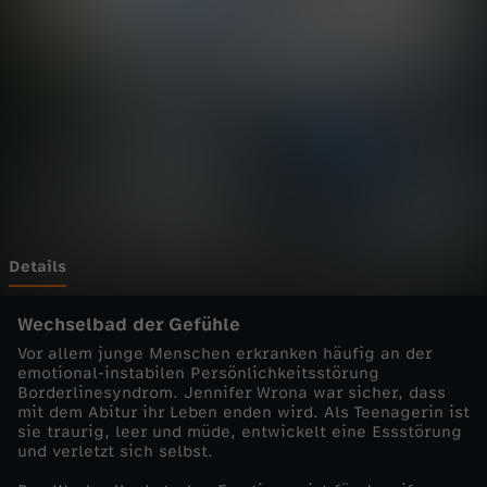
M
e
n
s
c
h
Details
-
Wechselbad der Gefühle
Vor allem junge Menschen erkranken häufig an der
d
emotional-instabilen Persönlichkeitsstörung
Borderlinesyndrom. Jennifer Wrona war sicher, dass
mit dem Abitur ihr Leben enden wird. Als Teenagerin ist
i
sie traurig, leer und müde, entwickelt eine Essstörung
und verletzt sich selbst.
e