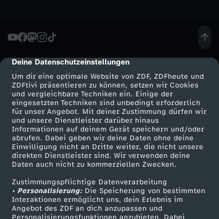
u
s
-
Deine Datenschutzeinstellungen
cmp-dialog-description
Um dir eine optimale Website von ZDF, ZDFheute und
M
ZDFtivi präsentieren zu können, setzen wir Cookies
und vergleichbare Techniken ein. Einige der
a
eingesetzten Techniken sind unbedingt erforderlich
für unser Angebot. Mit deiner Zustimmung dürfen wir
Mehr ZDF
Service
und unsere Dienstleister darüber hinaus
r
Informationen auf deinem Gerät speichern und/oder
ZDF-Apps
ZDFmitreden
abrufen. Dabei geben wir deine Daten ohne deine
Einwilligung nicht an Dritte weiter, die nicht unsere
t
Smart TV
Kontakt zum ZDF
direkten Dienstleister sind. Wir verwenden deine
Daten auch nicht zu kommerziellen Zwecken.
ZDFtext
Tickets
i
Zustimmungspflichtige Datenverarbeitung
Livestreams
Zuschauerservice
• Personalisierung:
Die Speicherung von bestimmten
n
Sendungen A-Z
Hilfe
Interaktionen ermöglicht uns, dein Erlebnis im
Angebot des ZDF an dich anzupassen und
TV-Programm
Personalisierungsfunktionen anzubieten. Dabei