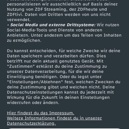
B
personalisieren wir ausschließlich auf Basis deiner
Nutzung von ZDF Streaming, der ZDFheute und
ü
ZDFtivi. Daten von Dritten werden von uns nicht
Das ZDF
verwendet.
• Social Media und externe Drittsysteme:
Wir nutzen
ZDF Unternehmen
h
Social-Media-Tools und Dienste von anderen
Anbietern. Unter anderem um das Teilen von Inhalten
Karriere
zu ermöglichen.
r
Presseportal
Du kannst entscheiden, für welche Zwecke wir deine
ZDF goes Schule
e
Daten speichern und verarbeiten dürfen. Dies
betrifft nur dein aktuell genutztes Gerät. Mit
Werbefernsehen
"Zustimmen" erklärst du deine Zustimmung zu
n
unserer Datenverarbeitung, für die wir deine
Mainzelmännchen
Einwilligung benötigen. Oder du legst unter
"Einstellungen/Ablehnen" fest, welchen Zwecken du
:
deine Zustimmung gibst und welchen nicht. Deine
Datenschutzeinstellungen kannst du jederzeit mit
Q
Wirkung für die Zukunft in deinen Einstellungen
widerrufen oder ändern.
u
Hier findest du das Impressum.
Partner
Weitere Informationen findest du in unserer
Datenschutzerklärung.
e