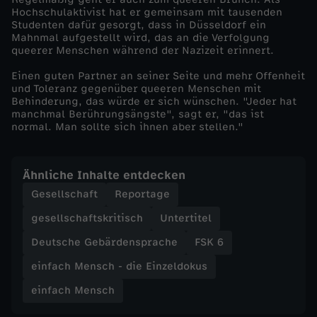
Hochschulaktivist hat er gemeinsam mit tausenden
E
Studenten dafür gesorgt, dass in Düsseldorf ein
Mahnmal aufgestellt wird, das an die Verfolgung
queerer Menschen während der Nazizeit erinnert.
i
Einen guten Partner an seiner Seite und mehr Offenheit
und Toleranz gegenüber queeren Menschen mit
n
Behinderung, das würde er sich wünschen. "Jeder hat
manchmal Berührungsängste", sagt er, "das ist
z
normal. Man sollte sich ihnen aber stellen."
e
Ähnliche Inhalte entdecken
l
Gesellschaft
Reportage
gesellschaftskritisch
Untertitel
d
Deutsche Gebärdensprache
FSK 6
o
einfach Mensch - die Einzeldokus
einfach Mensch
k