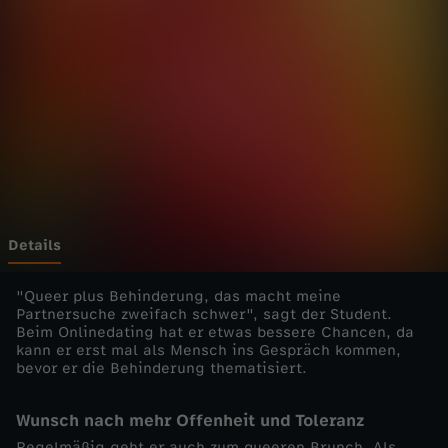
M
e
n
s
c
h
Details
-
"Queer plus Behinderung, das macht meine
Partnersuche zweifach schwer", sagt der Student.
Beim Onlinedating hat er etwas bessere Chancen, da
d
kann er erst mal als Mensch ins Gespräch kommen,
bevor er die Behinderung thematisiert.
i
Wunsch nach mehr Offenheit und Toleranz
e
Regelmäßig geht er auch zum queeren Brunch. Als