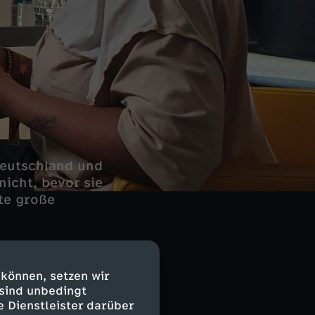
 Deutschland und
nicht, bevor sie
ite große
llen? Auf das
 können, setzen wir
ll emotional.
 sind unbedingt
e Dienstleister darüber
 gar nicht