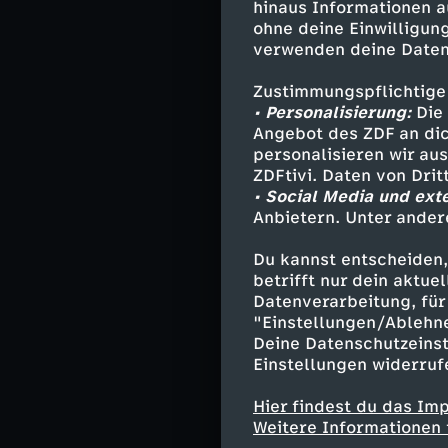
hinaus Informationen a
vorkommen auf 
ohne deine Einwilligung
Nachhaken bei V
verwenden deine Daten
Designern will 
Zustimmungspflichtige
Sie selbst kam 
• Personalisierung:
Die 
Jugend gibt ihr
Angebot des ZDF an dic
personalisieren wir au
darum geht, we
ZDFtivi. Daten von Dri
welchem Look ma
• Social Media und ext
Blinden oder Se
Anbietern. Unter ander
Mutter ermutig
zu recherchiere
Du kannst entscheiden,
und was zeichn
betrifft nur dein aktu
eigenen Modesti
Datenverarbeitung, für 
"Einstellungen/Ablehn
und Indie – gar
Deine Datenschutzeinst
zurückgehen.
Einstellungen widerruf
Die Zuschauerin
Hier findest du das Im
FASHION WEEK e
Weitere Informationen 
Reeperbahn Fest