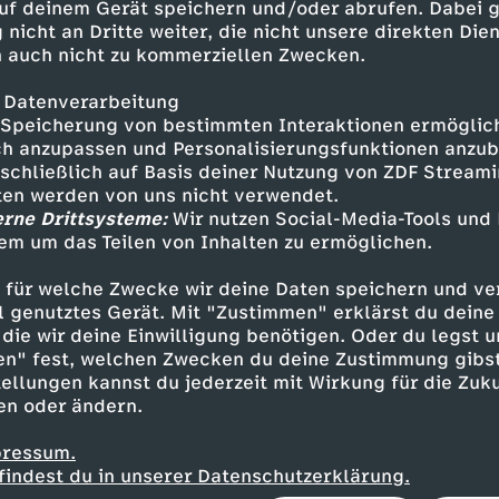
uf deinem Gerät speichern und/oder abrufen. Dabei 
den glamourösen Laufstegen dieser Welt. Durc
 nicht an Dritte weiter, die nicht unsere direkten Dien
erantwortlichen in der Modewelt sowie bei De
 auch nicht zu kommerziellen Zwecken.
Amy Zayed das ändern.
 Datenverarbeitung
schon früh mit dem Thema Mode in Berührung. B
Speicherung von bestimmten Interaktionen ermöglicht
e Mutter Amy wichtige Tipps. Zum Beispiel, das
h anzupassen und Personalisierungsfunktionen anzub
sschließlich auf Basis deiner Nutzung von ZDF Stream
lche Farben zusammenpassen und welche nicht
tten werden von uns nicht verwendet.
n sich selbst zeigen möchte. "Mode hat immer
erne Drittsysteme:
Wir nutzen Social-Media-Tools und
henden, etwas mit Identität zu tun." Die Ratsch
em um das Teilen von Inhalten zu ermöglichen.
en Amy, sich mit Mode und Popkultur auseinan
n: "Was heißt eigentlich Punkmode, wer ist Vi
 für welche Zwecke wir deine Daten speichern und ver
et Designer wie Chanel aus?" Dadurch hat Amy 
ell genutztes Gerät. Mit "Zustimmen" erklärst du dein
l entwickelt. Der liegt mittlerweile irgendwo 
die wir deine Einwilligung benötigen. Oder du legst u
en" fest, welchen Zwecken du deine Zustimmung gibst
niert mit Ideen, die auf ihre eigenen ägyptisch
ellungen kannst du jederzeit mit Wirkung für die Zuku
en oder ändern.
nen und Zuschauer erleben, wie Amy in die Wel
pressum.
intaucht, sich mit Designerinnen austauscht 
findest du in unserer Datenschutzerklärung.
ival in Hamburg ihrer Arbeit und Leidenschaft 