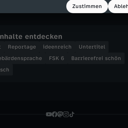
Zustimmen
Able
Inhalte entdecken
t
Reportage
ideenreich
Untertitel
ebärdensprache
FSK 6
Barrierefrei schön
nsch