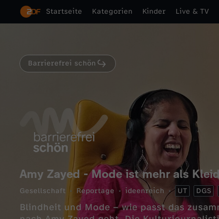
Startseite
Kategorien
Kinder
Live & TV
Barrierefrei schön
Amy Zayed - Mode ist mehr als Klei
Gesellschaft
Reportage
ideenreich
UT
DGS
Blindheit und Mode – wie passt das zusa