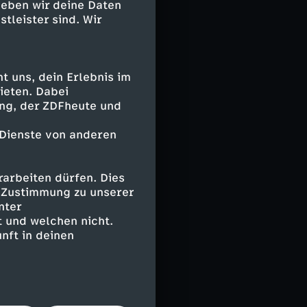
geben wir deine Daten
h beharrliches
stleister sind. Wir
signerinnen und
ereits in der
 uns, dein Erlebnis im
s es nicht nur
ieten. Dabei
ing, der ZDFheute und
, sondern mit
, egal ob bei
 Dienste von anderen
läge ihrer
derzusetzen und
vienne Westwood,
arbeiten dürfen. Dies
ihren ganz
e Zustimmung zu unserer
zwischen Punk
nter
 und welchen nicht.
en Wurzeln
nft in deinen
t der VIENNA
und beim
für Popkultur