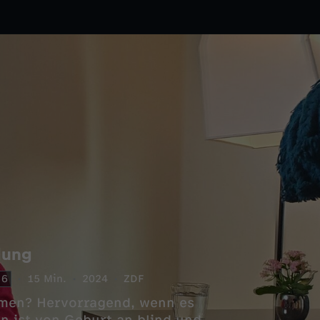
dung
6
15 Min.
2024
ZDF
mmen? Hervorragend, wenn es