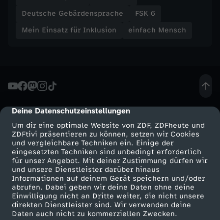
l
Deutsche Gebärdensprache
FSK 6
Mein Einsatz für Inklusion
einfach Mensch
a
s
u
n
Deine Datenschutzeinstellungen
cmp-dialog-description
Um dir eine optimale Website von ZDF, ZDFheute und
d
ZDFtivi präsentieren zu können, setzen wir Cookies
und vergleichbare Techniken ein. Einige der
H
eingesetzten Techniken sind unbedingt erforderlich
für unser Angebot. Mit deiner Zustimmung dürfen wir
Mehr ZDF
Service
und unsere Dienstleister darüber hinaus
a
Informationen auf deinem Gerät speichern und/oder
ZDF-Apps
ZDFmitreden
abrufen. Dabei geben wir deine Daten ohne deine
Einwilligung nicht an Dritte weiter, die nicht unsere
n
Smart TV
Kontakt zum ZDF
direkten Dienstleister sind. Wir verwenden deine
Daten auch nicht zu kommerziellen Zwecken.
ZDFtext
Tickets