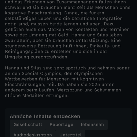
und das Erkennen von Zusammenhängen fallen ihnen
schwer und sie brauchen mehr Zeit als Menschen ohne
l
kognitive Einschränkung. Dinge, die für ein
selbständiges Leben und die berufliche Integration
nötig sind, müssen beide lernen und üben. Dazu
u
gehören auch das Merken von Kontakten und Terminen
sowie der Umgang mit Geld. Hanna und Silas leben
s
zwar allein, aber sie brauchen Unterstützung. Eine
stundenweise Betreuung hilft ihnen, Einkaufs- und
Reinigungspläne zu erstellen und sich in der
i
Umgebung zurechtzufinden.
Hanna und Silas sind sehr sportlich und nehmen sogar
o
an den Special Olympics, den olympischen
Wettbewerben für Menschen mit kognitiven
n
Einschränkungen, teil. Da haben sie 2025 unter
anderem beim Laufen, Weitsprung und Schwimmen
etliche Medaillen errungen.
-
S
Ähnliche Inhalte entdecken
Gesellschaft
Reportage
lebensnah
i
Audiodeskription
Untertitel