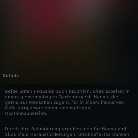
s
a
t
z
f
ü
Details
r
Beide leben Inklusion auch beruflich. Silas arbeitet in
einem gemeinnützigen Gartenprojekt. Hanna, die
gerne auf Menschen zugeht, ist in einem inklusiven
I
Café tätig sowie einem nachhaltigen
Obstanbaubetrieb.
n
Durch ihre Behinderung ergeben sich für Hanna und
k
Silas viele Herausforderungen. Strukturiertes Denken